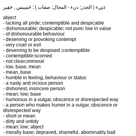
دَنِيء ( الجذر: دنء - المجال: صفات ) : خَسِيس , حَقِير
abject
- lacking all pride; contemptible and despicable
- dishonourable; despicable; not pure; low in value
- of dishonourable behaviour
- deserving or provoking contempt
- very cruel or evil
- deserving to be despised :contemptible
- contemptible:scorned
- not clean;immoral
- low, base, mean
- mean, base
- humble in feeling, behaviour or status
- a nasty and vicious person
- dishonest, insincere person
- mean; low; base
- humorous in a vulgar, obscence or disrespected way
- a person who makes humor in a vulgar, obscence or
disrespected way
- short or mean
- dirty and untidy
- mean; low; abject
- morally base; depraved, shameful, abominably bad