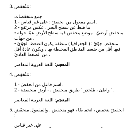
مُنْخفَض :
جمع منخفَضات :
1 - اسم مفعول من انخفضَ : على غير قياس .
2 - ما هبط عن سطح البحر ، عكس مرتَفع
• منخفض أرضيّ : موضع ينخفض فيه سطح الأرض عمّا حوله
من جهات .
• منخفَض جوِّيِّ : ( الجغرافيا ) منطقة يكون الضغط الجوّيّ
فيها أقل من ضغط المناطق المحيطة بها ، ويكون عادةً أقل
من الضغط العاديّ .
المعجم:
اللغة العربية المعاصر
مُنْخفِض :
1 - اسم فاعل من انخفضَ .
2 - واطِئ ، مُنْحدِر " طريق منخفض ، - أرض منخفضة ".
المعجم:
اللغة العربية المعاصر
انخفضَ ينخفض ، انخفاضًا ، فهو منخفِض ، والمفعول منخفَض
:
على غير قياس