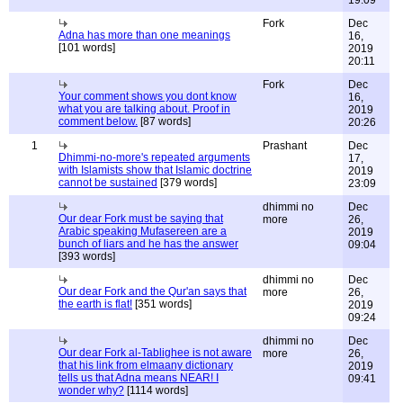
19:09
Fork
Dec
Adna has more than one meanings
16,
[101 words]
2019
20:11
Fork
Dec
Your comment shows you dont know
16,
what you are talking about. Proof in
2019
comment below.
[87 words]
20:26
1
Prashant
Dec
Dhimmi-no-more's repeated arguments
17,
with Islamists show that Islamic doctrine
2019
cannot be sustained
[379 words]
23:09
dhimmi no
Dec
Our dear Fork must be saying that
more
26,
Arabic speaking Mufasereen are a
2019
bunch of liars and he has the answer
09:04
[393 words]
dhimmi no
Dec
Our dear Fork and the Qur'an says that
more
26,
the earth is flat!
[351 words]
2019
09:24
dhimmi no
Dec
Our dear Fork al-Tablighee is not aware
more
26,
that his link from elmaany dictionary
2019
tells us that Adna means NEAR! I
09:41
wonder why?
[1114 words]