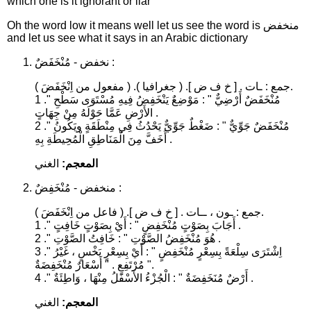
which one is it ignorant or liar
Oh the word low it means well let us see the word is منخفض
and let us see what it says in an Arabic dictionary
نخفض - مُنْخَفَضٌ :
جمع : ـات . [ خ ف ض ]. ( جغرافيا ). ( مفعول من اِنْخَفَضَ ).
1 ." مُنْخَفَضٌ أَرْضِيٌّ " : مَوْضِعٌ يَنْخَفِضُ فِيهِ مُسْتَوَى سَطْحِ
الأَرْضِ عَمَّا حَوْلَهُ مِنْ جِهَاتٍ .
2 ." مُنْخَفَضٌ جَوِّيٌّ " : ضَغْطٌ جَوِّيٌّ يَحْدُثُ فِي مِنْطَقَةٍ ويَكُونُ
أَخَفَّ مِنَ الْمَنَاطِقِ الْمُحِيطَةِ بِهِ .
المعجم:
الغني
منخفض - مُنْخَفِضٌ :
جمع : ـون ، ــات . [ خ ف ض ]. ( فاعل من اِنْخَفَضَ ).
1 ." أَجَابَ بِصَوْتٍ مُنْخَفِضٍ " : أَيْ بِصَوْتٍ خَافِتٍ .
2 ." هُوَ مُنْخَفِضُ الصَّوْتِ " : خَافِتُ الصَّوْتِ .
3 ." اِشْتَرَى سِلْعَةً بِسِعْرٍ مُنْخَفِضٍ " : أَيْ بِسِعْرٍ بَخْسٍ ، غَيْرُ
مُرْتَفِعٍ . " أَسْعَارٌ مُنْخَفِضَةٌ ".
4 ." أَرْضٌ مُنَخَفِضَةٌ " : الْجُزْءُ الأَسْفَلُ مِنْهَا ، وَاطِئَةٌ .
المعجم:
الغني