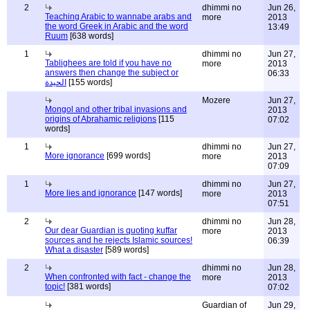
2
dhimmi no
Jun 26,
Teaching Arabic to wannabe arabs and
more
2013
the word Greek in Arabic and the word
13:49
Ruum
[638 words]
1
dhimmi no
Jun 27,
Tablighees are told if you have no
more
2013
answers then change the subject or
06:33
الحيدة
[155 words]
Mozere
Jun 27,
Mongol and other tribal invasions and
2013
origins of Abrahamic religions
[115
07:02
words]
1
dhimmi no
Jun 27,
More ignorance
[699 words]
more
2013
07:09
1
dhimmi no
Jun 27,
More lies and ignorance
[147 words]
more
2013
07:51
2
dhimmi no
Jun 28,
Our dear Guardian is quoting kuffar
more
2013
sources and he rejects Islamic sources!
06:39
What a disaster
[589 words]
2
dhimmi no
Jun 28,
When confronted with fact - change the
more
2013
topic!
[381 words]
07:02
Guardian of
Jun 29,