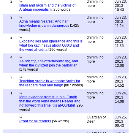
2
dhimmi no
Jun 23,
Islam and racism and the victims of
more
2013
Arabian imperialism
[256 words]
10:43
3
dhimmi no
Jun 23,
Adna means Nearest! And half
more
2013
knowledge is damn dangerous
[1425
11:24
words]
2
dhimmi no
Jun 23,
Exposing lies and ignorance and this is
more
2013
what Ibn kathir says about Q30:3 and
11:35
the word al -adna
[190 words]
4
dhimmi no
Jun 23,
Άλωση της Κωνσταντινούπολης, and
more
2013
when the civilized join the barbarian
12:08
[178 words]
2
dhimmi no
Jun 23,
Teaching Arabic to wannabe Arabs for
more
2013
the readers read and laugh
[887 words]
14:52
1
dhimmi no
Jun 24,
More evidence from Kutub al-Turath
more
2013
that the word Adna means Nearer and
14:08
not lowest! this time it is al-Qurtubi!
[295
words]
Guardian of
Jun 25,
Proof for all readers
[56 words]
Deen
2013
00:43