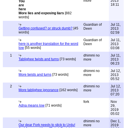
more
2013
18:11
More lies and exposing liars
[882
words]
Guardian of
Jul 11,
Getting confused? or struck dumb?
[45
Deen
2013
words]
02:59
Guardian of
Jul 11,
here is another translation for the word
Deen
2013
low
[55 words]
03:08
1
dhimmi no
Jul 11,
Tablighee twists and turns
[73 words]
more
2013
06:23
dhimmi no
Jul 12,
More twists and turns
[73 words]
more
2013
05:52
2
dhimmi no
Jul 12,
More tablighee ignorance
[162 words]
more
2013
07:20
fork
Nov
Adna means low
[71 words]
29,
2019
05:02
dhimmi no
Dec 1,
Our dear Fork needs to stick to Urdu!
more
2019