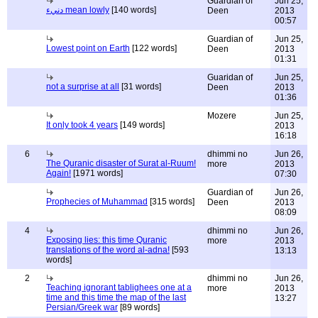
Guardian of
Jun 25,
دنيء mean lowly
[140 words]
Deen
2013
00:57
Guardian of
Jun 25,
Lowest point on Earth
[122 words]
Deen
2013
01:31
Guaridan of
Jun 25,
not a surprise at all
[31 words]
Deen
2013
01:36
Mozere
Jun 25,
It only took 4 years
[149 words]
2013
16:18
6
dhimmi no
Jun 26,
The Quranic disaster of Surat al-Ruum!
more
2013
Again!
[1971 words]
07:30
Guardian of
Jun 26,
Prophecies of Muhammad
[315 words]
Deen
2013
08:09
4
dhimmi no
Jun 26,
Exposing lies: this time Quranic
more
2013
translations of the word al-adna!
[593
13:13
words]
2
dhimmi no
Jun 26,
Teaching ignorant tablighees one at a
more
2013
time and this time the map of the last
13:27
Persian/Greek war
[89 words]