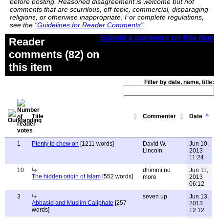
before posting. Reasoned disagreement is welcome but not
comments that are scurrilous, off-topic, commercial, disparaging
religions, or otherwise inappropriate. For complete regulations,
see the
"Guidelines for Reader Comments"
.
Submit a comment on this item
Reader
comments (82) on
this item
Filter by date, name, title:
Title
Commenter
Date
1
Plenty to chew on
[1211 words]
David W.
Jun 10,
Lincoln
2013
11:24
10
dhimmi no
Jun 11,
The hidden origin of Islam
[552 words]
more
2013
06:12
3
seven up
Jun 13,
Abbasid and Muslim Caliphate
[257
2013
words]
12:12