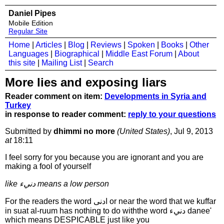
Daniel Pipes
Mobile Edition
Regular Site
Home
|
Articles
|
Blog
|
Reviews
|
Spoken
|
Books
|
Other
Languages
|
Biographical
|
Middle East Forum
|
About
this site
|
Mailing List
|
Search
More lies and exposing liars
Reader comment on item:
Developments in Syria and
Turkey
in response to reader comment:
reply to your questions
Submitted by
dhimmi no more
(United States)
, Jul 9, 2013
at
18:11
I feel sorry for you because you are ignorant and you are
making a fool of yourself
like دنيء means a low person
For the readers the word ادنى or near the word that we kuffar
in suat al-ruum has nothing to do withthe word دنيء danee'
which means DESPICABLE just like you