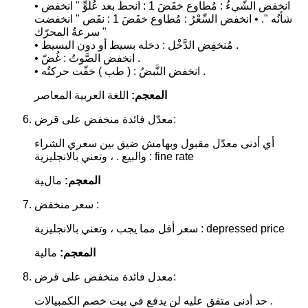
• انخفض الشَّيءُ : مُطاوع خفَضَ 1 : انحطّ بعد عُلُوٍّ " انخفض
شأنُه ". • انخفض السِّعْرُ : مُطاوع خفَضَ 1 : نقَص " انخفضت
سرعةُ المحرّك "
• مُنخفِض الدَّخْل : دخله بسيط أو دون البسيط .
• انخفض الصَّوتُ : غُضّ .
• انخفض النَّبضُ : ( طب ) خفّت حركتُه .
المعجم:
اللغة العربية المعاصر
معدّل فائدة منخفض على قرض:
أي أدنى معدّل مقبول وبهامش ضيق بين سعري الشراء
والبيع . ، وتعني بالانجليزية : fine rate
المعجم:
مالية
سعر منخفض :
سعر أقل مما يجب ، وتعني بالانجليزية : depressed price
المعجم:
مالية
معدل فائدة منخفض على قرض:
حد أدنى متفق عليه لن يدفع في بيت خصم الكمبيالات .