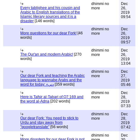
dhimmi no
Dec
Every tablighee and his cousin and
more
26,
Arabic to English translations of the
2019
Islamic literary sources and it is a
09:54
disaster
[146 words]
dhimmi no
Dec
More questions for our dear Fork!
[46
more
26,
words]
2019
09:57
dhimmi no
Dec
The Qur'an and modern Arabic!
[270
more
26,
words]
2019
13:04
dhimmi no
Dec
Our dear Fork and teaching the Arabic
more
27,
language to wannabe Arabs and the
2019
word for today: دنيء
[359 words]
05:46
dhimmi no
Dec
Here is Tafsir al-Tabari of Q7:169 and
more
28,
the word al-Adna
[202 words]
2019
07:33
dhimmi no
Dec
Our dear Fork: You need to stick to
more
28,
Urdu and stay away from
2019
"googletranslate"
[56 words]
07:42
dhimmi no
Dec
More disasters for our dear Fork is not
more
30,