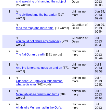
and speaking of changing the subject
Deen
2013
[60 words]
09:03
1
dhimmi no
Jun 29,
The civilized and the barbarian
[217
more
2013
words]
09:49
Guardian of
Jun 29,
read the map one more time,
[81 words]
Deen
2013
09:54
Guardian of
Jul 3,
you could not refute any prophecy
[723
Deen
2013
words]
02:31
2
dhimmi no
Jul 3,
The flat Quranic earth!
[391 words]
more
2013
08:44
1
dhimmi no
Jul 3,
And the ignorance goes on and on
[371
more
2013
words]
08:58
1
dhimmi no
Jul 4,
Our dear GoD prays to Muhammad
more
2013
what a disaster
[762 words]
12:51
1
dhimmi no
Jul 5,
More tablighee twsists and turns
[284
more
2013
words]
06:56
2
dhimmi no
Jul 5,
Allah tells Muhammad in the Qur'an
more
2013