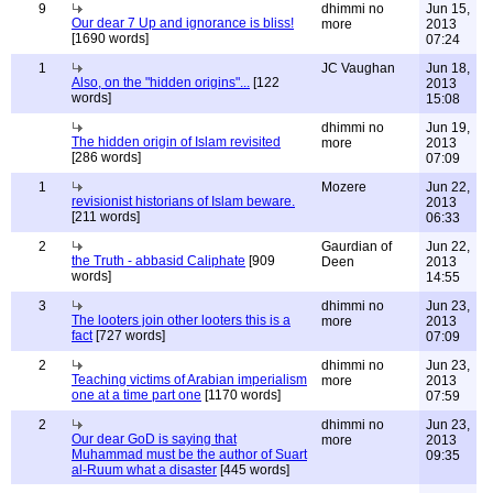
9
dhimmi no
Jun 15,
Our dear 7 Up and ignorance is bliss!
more
2013
[1690 words]
07:24
1
JC Vaughan
Jun 18,
Also, on the "hidden origins"...
[122
2013
words]
15:08
dhimmi no
Jun 19,
The hidden origin of Islam revisited
more
2013
[286 words]
07:09
1
Mozere
Jun 22,
revisionist historians of Islam beware.
2013
[211 words]
06:33
2
Gaurdian of
Jun 22,
the Truth - abbasid Caliphate
[909
Deen
2013
words]
14:55
3
dhimmi no
Jun 23,
The looters join other looters this is a
more
2013
fact
[727 words]
07:09
2
dhimmi no
Jun 23,
Teaching victims of Arabian imperialism
more
2013
one at a time part one
[1170 words]
07:59
2
dhimmi no
Jun 23,
Our dear GoD is saying that
more
2013
Muhammad must be the author of Suart
09:35
al-Ruum what a disaster
[445 words]