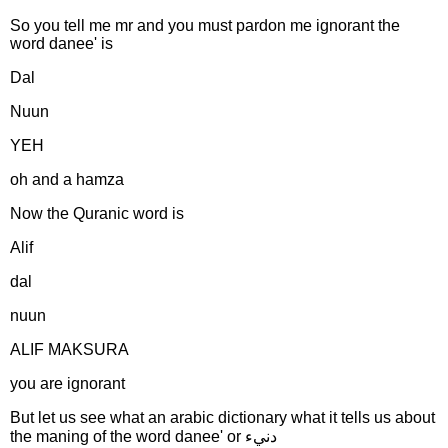
So you tell me mr and you must pardon me ignorant the
word danee' is
Dal
Nuun
YEH
oh and a hamza
Now the Quranic word is
Alif
dal
nuun
ALIF MAKSURA
you are ignorant
But let us see what an arabic dictionary what it tells us about
the maning of the word danee' or دنيء