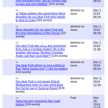
And Argument from "But al-Qurtubi was
08:02
human and not infallible"
[454 words]
dhimmi no
Dec 1,
al-Tabari defines the word Adna! More
more
2019
disasters for our dear Fork who needs
08:26
to stick to Urdu!
[185 words]
dhimmi no
Dec 1,
More disasters for our dear Fork and
more
2019
this time translations of the Qur'an
[110
08:39
words]
dhimmi no
Dec 1,
Our dear Fork aka شوكة and argument
more
2019
from: Ask a Christian Arabic! Oh is this
11:38
another ridiculous "Brother Christian
Arabs call their God Allah"?
[144 words]
dhimmi no
Dec 2,
Our dear Fork where is your evidence
more
2019
that "Adna means low"? I will be waiting
06:54
[418 words]
dhimmi no
Dec 3,
Our dear Fork is not aware that al-
more
2019
Mufasereen have no clue what does
12:28
the Qur'an say in Surat al-Ruum!
[678
words]
Fork
Dec
Adna has two meanings like I said
16,
before
[108 words]
2019