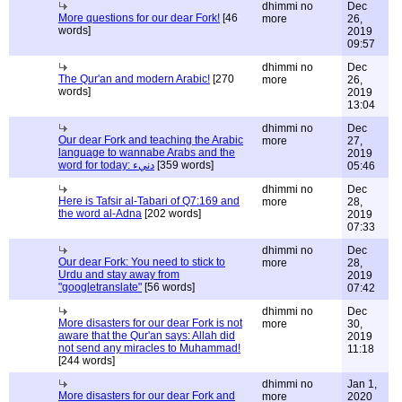
dhimmi no
Dec
More questions for our dear Fork!
[46
more
26,
words]
2019
09:57
dhimmi no
Dec
The Qur'an and modern Arabic!
[270
more
26,
words]
2019
13:04
dhimmi no
Dec
Our dear Fork and teaching the Arabic
more
27,
language to wannabe Arabs and the
2019
word for today: دنيء
[359 words]
05:46
dhimmi no
Dec
Here is Tafsir al-Tabari of Q7:169 and
more
28,
the word al-Adna
[202 words]
2019
07:33
dhimmi no
Dec
Our dear Fork: You need to stick to
more
28,
Urdu and stay away from
2019
"googletranslate"
[56 words]
07:42
dhimmi no
Dec
More disasters for our dear Fork is not
more
30,
aware that the Qur'an says: Allah did
2019
not send any miracles to Muhammad!
11:18
[244 words]
dhimmi no
Jan 1,
More disasters for our dear Fork and
more
2020