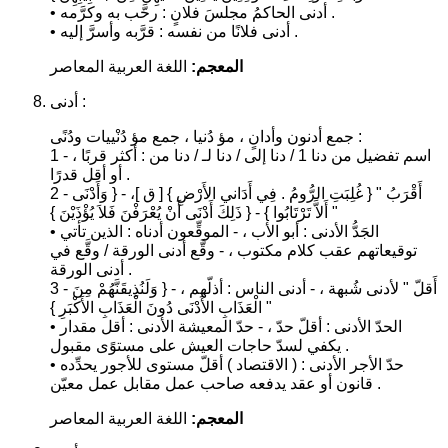
• أدنى الحاكمُ مجلسَ فلانٍ : رحَّب به وكرَّمه .
• أدنى فلانًا من نفسه : قرَّبه وأسرَّ إليه .
المعجم:
اللغة العربية المعاصر
أدنى :
جمع أدنون وأدانٍ ، مؤ دُنيا ، جمع مؤ دُنْييات ودُنًى :
1 - اسم تفضيل من دنا 1 / دنا إلى / دنا لـ / دنا من : أكثر قربًا ،
أو أقل قدرًا .
2 - أَقْرَبُ " { غُلِبَتِ الرُّومُ . فِي أَدَاني الأَرْضِ } [ ق ]، - { وَأَدْنَى
أَلاَّ تَرْتَابُوا } - { ذَلِكَ أَدْنَى أَنْ يُعْرَفْنَ فَلاَ يُؤْذَيْنَ } "
• الجَدُّ الأدنى : أبو الأب ، - الموقِّعون أدناه : الذين تأتي
توقيعاتهم عقب كلام مكتوب ، - وقَّع أدنى الورقة / وقَّع في
أدنى الورقة .
3 - أَقلّ " لأدنى شُبهة ، - أدنى الناس : أذلّهم ، - { وَلَنُذِيقَنَّهُمْ مِنَ
الْعَذَابِ الأَدْنَى دُونَ الْعَذَابِ الأَكْبَرِ } "
• الحدّ الأدنى : أقلّ حدّ ، - حدّ المعيشة الأدنى : أقل مقدار
يكفي لسدّ حاجات العيش على مستوًى مقبول .
• حدّ الأجر الأدنى : ( الاقتصاد ) أقلّ مستوى للأجور يحدِّده
قانون أو عقد يدفعه صاحب عمل مقابل عمل معيّن .
المعجم:
اللغة العربية المعاصر