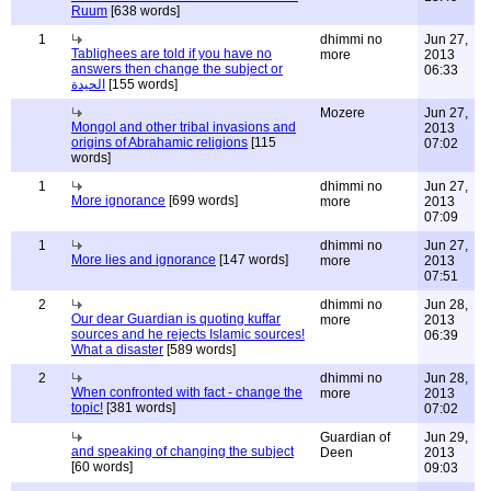
Ruum
[638 words]
1
dhimmi no
Jun 27,
Tablighees are told if you have no
more
2013
answers then change the subject or
06:33
الحيدة
[155 words]
Mozere
Jun 27,
Mongol and other tribal invasions and
2013
origins of Abrahamic religions
[115
07:02
words]
1
dhimmi no
Jun 27,
More ignorance
[699 words]
more
2013
07:09
1
dhimmi no
Jun 27,
More lies and ignorance
[147 words]
more
2013
07:51
2
dhimmi no
Jun 28,
Our dear Guardian is quoting kuffar
more
2013
sources and he rejects Islamic sources!
06:39
What a disaster
[589 words]
2
dhimmi no
Jun 28,
When confronted with fact - change the
more
2013
topic!
[381 words]
07:02
Guardian of
Jun 29,
and speaking of changing the subject
Deen
2013
[60 words]
09:03