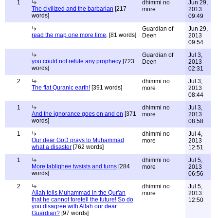
1
dhimmi no
Jun 29,
The civilized and the barbarian
[217
more
2013
words]
09:49
Guardian of
Jun 29,
read the map one more time,
[81 words]
Deen
2013
09:54
Guardian of
Jul 3,
you could not refute any prophecy
[723
Deen
2013
words]
02:31
2
dhimmi no
Jul 3,
The flat Quranic earth!
[391 words]
more
2013
08:44
1
dhimmi no
Jul 3,
And the ignorance goes on and on
[371
more
2013
words]
08:58
1
dhimmi no
Jul 4,
Our dear GoD prays to Muhammad
more
2013
what a disaster
[762 words]
12:51
1
dhimmi no
Jul 5,
More tablighee twsists and turns
[284
more
2013
words]
06:56
2
dhimmi no
Jul 5,
Allah tells Muhammad in the Qur'an
more
2013
that he cannot foretell the future! So do
12:50
you disagree with Allah our dear
Guardian?
[97 words]