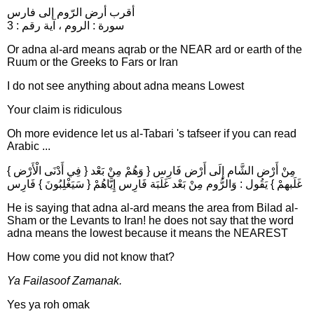
أقرب أرض الرّوم إلى فارس
سورة : الروم ، آية رقم : 3
Or adna al-ard means aqrab or the NEAR ard or earth of the
Ruum or the Greeks to Fars or Iran
I do not see anything about adna means Lowest
Your claim is ridiculous
Oh more evidence let us al-Tabari 's tafseer if you can read
Arabic ...
{ فِي أَدْنَى الْأَرْض } مِنْ أَرْض الشَّام إِلَى أَرْض فَارِس { وَهُمْ مِنْ بَعْد
غَلَبهمْ } يَقُول : وَالرُّوم مِنْ بَعْد غَلَبَة فَارِس إِيَّاهُمْ { سَيَغْلِبُونَ } فَارِس
He is saying that adna al-ard means the area from Bilad al-
Sham or the Levants to Iran! he does not say that the word
adna means the lowest because it means the NEAREST
How come you did not know that?
Ya Failasoof Zamanak.
Yes ya roh omak