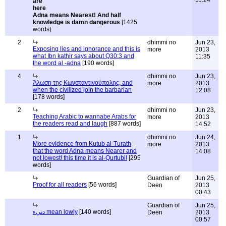
11:24
Adna means Nearest! And half
knowledge is damn dangerous
[1425
words]
2
dhimmi no
Jun 23,
Exposing lies and ignorance and this is
more
2013
what Ibn kathir says about Q30:3 and
11:35
the word al -adna
[190 words]
4
dhimmi no
Jun 23,
Άλωση της Κωνσταντινούπολης, and
more
2013
when the civilized join the barbarian
12:08
[178 words]
2
dhimmi no
Jun 23,
Teaching Arabic to wannabe Arabs for
more
2013
the readers read and laugh
[887 words]
14:52
1
dhimmi no
Jun 24,
More evidence from Kutub al-Turath
more
2013
that the word Adna means Nearer and
14:08
not lowest! this time it is al-Qurtubi!
[295
words]
Guardian of
Jun 25,
Proof for all readers
[56 words]
Deen
2013
00:43
Guardian of
Jun 25,
دنيء mean lowly
[140 words]
Deen
2013
00:57