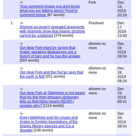
Fork
Dec
Your comment shows you dont know
16,
what you are talking about. Proof in
2019
comment below.
[87 words]
20:26
1
Prashant
Dec
Dhimmi-no-more's repeated arguments
17,
with Islamists show that Islamic doctrine
2019
cannot be sustained
[379 words]
23:09
dhimmi no
Dec
Our dear Fork must be saying that
more
26,
Arabic speaking Mufasereen are a
2019
bunch of liars and he has the answer
09:04
[393 words]
dhimmi no
Dec
Our dear Fork and the Qur'an says that
more
26,
the earth is flat!
[351 words]
2019
09:24
dhimmi no
Dec
Our dear Fork al-Tablighee is not aware
more
26,
that his link from elmaany dictionary
2019
tells us that Adna means NEAR! I
09:41
wonder why?
[1114 words]
dhimmi no
Dec
Every tablighee and his cousin and
more
26,
Arabic to English translations of the
2019
Islamic literary sources and it is a
09:54
disaster
[146 words]