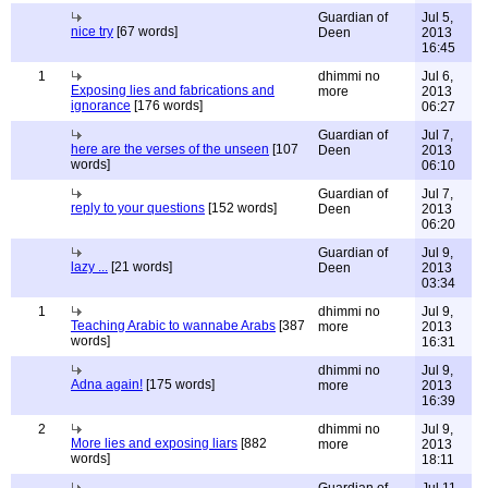
Guardian of
Jul 5,
nice try
[67 words]
Deen
2013
16:45
1
dhimmi no
Jul 6,
Exposing lies and fabrications and
more
2013
ignorance
[176 words]
06:27
Guardian of
Jul 7,
here are the verses of the unseen
[107
Deen
2013
words]
06:10
Guardian of
Jul 7,
reply to your questions
[152 words]
Deen
2013
06:20
Guardian of
Jul 9,
lazy ...
[21 words]
Deen
2013
03:34
1
dhimmi no
Jul 9,
Teaching Arabic to wannabe Arabs
[387
more
2013
words]
16:31
dhimmi no
Jul 9,
Adna again!
[175 words]
more
2013
16:39
2
dhimmi no
Jul 9,
More lies and exposing liars
[882
more
2013
words]
18:11