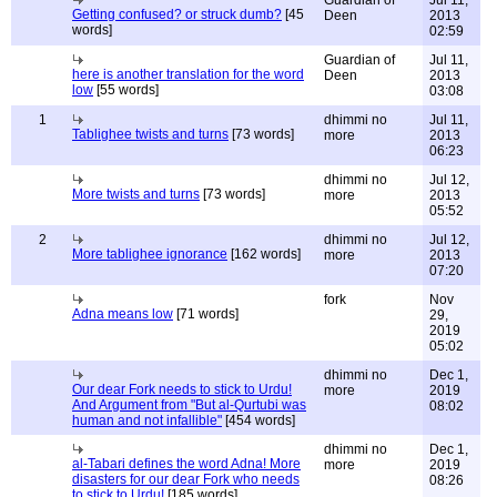
Guardian of
Jul 11,
Getting confused? or struck dumb?
[45
Deen
2013
words]
02:59
Guardian of
Jul 11,
here is another translation for the word
Deen
2013
low
[55 words]
03:08
1
dhimmi no
Jul 11,
Tablighee twists and turns
[73 words]
more
2013
06:23
dhimmi no
Jul 12,
More twists and turns
[73 words]
more
2013
05:52
2
dhimmi no
Jul 12,
More tablighee ignorance
[162 words]
more
2013
07:20
fork
Nov
Adna means low
[71 words]
29,
2019
05:02
dhimmi no
Dec 1,
Our dear Fork needs to stick to Urdu!
more
2019
And Argument from "But al-Qurtubi was
08:02
human and not infallible"
[454 words]
dhimmi no
Dec 1,
al-Tabari defines the word Adna! More
more
2019
disasters for our dear Fork who needs
08:26
to stick to Urdu!
[185 words]