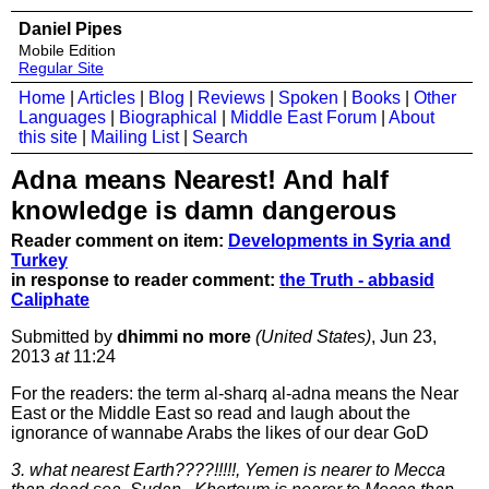
Daniel Pipes
Mobile Edition
Regular Site
Home
|
Articles
|
Blog
|
Reviews
|
Spoken
|
Books
|
Other
Languages
|
Biographical
|
Middle East Forum
|
About
this site
|
Mailing List
|
Search
Adna means Nearest! And half
knowledge is damn dangerous
Reader comment on item:
Developments in Syria and
Turkey
in response to reader comment:
the Truth - abbasid
Caliphate
Submitted by
dhimmi no more
(United States)
, Jun 23,
2013
at
11:24
For the readers: the term al-sharq al-adna means the Near
East or the Middle East so read and laugh about the
ignorance of wannabe Arabs the likes of our dear GoD
3. what nearest Earth????!!!!!, Yemen is nearer to Mecca