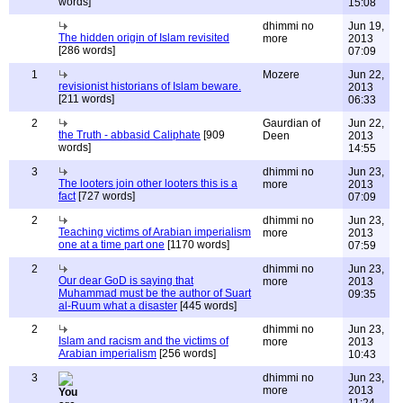
words]
15:08
dhimmi no
Jun 19,
The hidden origin of Islam revisited
more
2013
[286 words]
07:09
1
Mozere
Jun 22,
revisionist historians of Islam beware.
2013
[211 words]
06:33
2
Gaurdian of
Jun 22,
the Truth - abbasid Caliphate
[909
Deen
2013
words]
14:55
3
dhimmi no
Jun 23,
The looters join other looters this is a
more
2013
fact
[727 words]
07:09
2
dhimmi no
Jun 23,
Teaching victims of Arabian imperialism
more
2013
one at a time part one
[1170 words]
07:59
2
dhimmi no
Jun 23,
Our dear GoD is saying that
more
2013
Muhammad must be the author of Suart
09:35
al-Ruum what a disaster
[445 words]
2
dhimmi no
Jun 23,
Islam and racism and the victims of
more
2013
Arabian imperialism
[256 words]
10:43
3
dhimmi no
Jun 23,
more
2013