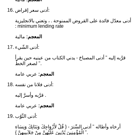
أدنى سعر إقراض:
أدنى معدّل فائدة على القروض الممنوحة . ، وتعني بالانجليزية
: minimum lending rate
المعجم:
مالية
أدنى الشّيء:
قرَّبه إليه " أدنى المصباحَ - يدني الكتاب من عينيه حين يقرأ
لصغر الخطّ ".
المعجم:
عربي عامة
أدنى فلانا من نفسه:
قرَّبه وأسرَّ إليه .
المعجم:
عربي عامة
أدنى الثّوْب:
أرخاه وأطاله " أدنى السِّترَ - { قُلْ لأَزْوَاجِكَ وَبَنَاتِكَ وَنِسَاءِ
الْمُؤْمِنِينَ يُدْنِينَ عَلَيْهِنَّ مِنْ جَلاَبِيبِهِنَّ } ".