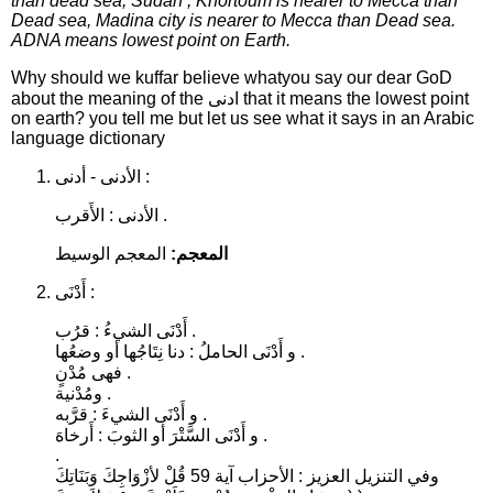
than dead sea, Sudan , Khortoum is nearer to Mecca than
Dead sea, Madina city is nearer to Mecca than Dead sea.
ADNA means lowest point on Earth.
Why should we kuffar believe whatyou say our dear GoD
about the meaning of the ادنى that it means the lowest point
on earth? you tell me but let us see what it says in an Arabic
language dictionary
الأدنى - أدنى :
الأدنى : الأَقرب .
المعجم:
المعجم الوسيط
أَدْنَى :
أَدْنَى الشيءُ : قرُب .
و أَدْنَى الحاملُ : دنا نِتَاجُها أو وضعُها .
فهى مُدْنٍ .
ومُدْنية .
و أَدْنَى الشيءَ : قرَّبه .
و أَدْنَى السَّتْرَ أو الثوبَ : أَرخاهَ .
.
وفي التنزيل العزيز : الأحزاب آية 59 قُلْ لأزْوَاجِكَ وَبَنَاتِكَ