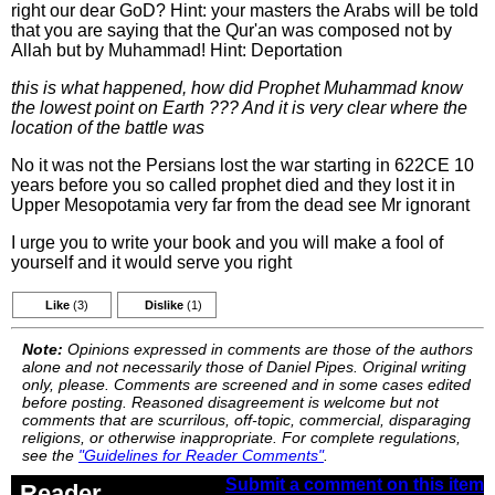
right our dear GoD? Hint: your masters the Arabs will be told
that you are saying that the Qur'an was composed not by
Allah but by Muhammad! Hint: Deportation
this is what happened, how did Prophet Muhammad know
the lowest point on Earth ??? And it is very clear where the
location of the battle was
No it was not the Persians lost the war starting in 622CE 10
years before you so called prophet died and they lost it in
Upper Mesopotamia very far from the dead see Mr ignorant
I urge you to write your book and you will make a fool of
yourself and it would serve you right
Like
(3)
Dislike
(1)
Note:
Opinions expressed in comments are those of the authors
alone and not necessarily those of Daniel Pipes. Original writing
only, please. Comments are screened and in some cases edited
before posting. Reasoned disagreement is welcome but not
comments that are scurrilous, off-topic, commercial, disparaging
religions, or otherwise inappropriate. For complete regulations,
see the
"Guidelines for Reader Comments"
.
Submit a comment on this item
Reader