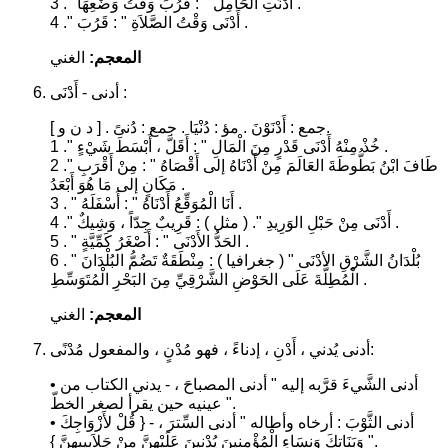
3 ." أَدْنَتِ الْحَامِلُ " : قَرُبَ وَقْتُ وَضْعِهَا .
4 ." أَدْنَى وَقْتُ الصَّلاَةِ " : قَرُبَ .
المعجم:
الغني
أدنى - أَدْنَى :
جمع : أَدْنَوْنَ . مؤ : دُنْيَا . جمع : دُنىً . [ د ن و ].
1 ." خُذْ مِنْهُ أَدْنَى قَدْرٍ مِنَ الْمَالِ " : أَقَلَّ ، أَبْسَطَ شَيْءٍ .
2 ." طَافَ ابْنُ بَطُّوطَةَ العَالَمَ مِنْ أَدْنَاهُ إلى أَقْصَاهُ " : مِنْ أَقْرَبِ
مَكَانٍ إلى مَا هُوَ أَبْعَدُ .
3 . " أَنَا الْمُوَقِّعُ أَدْنَاهُ " : أَسْفَلَهُ .
4 ." أَدْنَى مِنْ حَبْلِ الوَرِيدِ ". ( مثل ) : قَرِيبٌ جِدّاً ، وَشِيكٌ .
5 . " الحَدُّ الأَدْنَى " : أَصْغَرُ كَمِّيَّةٍ .
6 . " بُلْدَانُ الشَّرْقِ الأدْنَى " ( جغرافيا ) : مِنْطَقَةٌ تَضُمُّ البُلْدَانَ
الْمُطِلَّةَ عَلَى الحَوْضِ الشَّرْقِيِّ مِنَ البَحْرِ الْمُتَوَسِّطِ .
المعجم:
الغني
أدنى يُدني ، أَدْنِ ، إدناءً ، فهو مُدْنٍ ، والمفعول مُدْنًى:
• أدنى الشَّيءَ قرَّبه إليه " أدنى المصباحَ ، - يدني الكتاب من
عينيه حين يقرأ لصغر الخطّ ".
• أدنى الثَّوْبَ : أرخاه وأطاله " أدنى السِّترَ ، - { قُلْ لأَزْوَاجِكَ
وَبَنَاتِكَ وَنِسَاءِ الْمُؤْمِنِينَ يُدْنِينَ عَلَيْهِنَّ مِنْ جَلاَبِيبِهِنَّ } ".