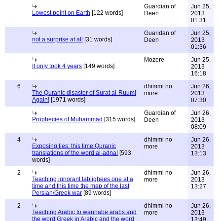
Guardian of
Jun 25,
Lowest point on Earth
[122 words]
Deen
2013
01:31
Guaridan of
Jun 25,
not a surprise at all
[31 words]
Deen
2013
01:36
Mozere
Jun 25,
It only took 4 years
[149 words]
2013
16:18
6
dhimmi no
Jun 26,
The Quranic disaster of Surat al-Ruum!
more
2013
Again!
[1971 words]
07:30
Guardian of
Jun 26,
Prophecies of Muhammad
[315 words]
Deen
2013
08:09
4
dhimmi no
Jun 26,
Exposing lies: this time Quranic
more
2013
translations of the word al-adna!
[593
13:13
words]
2
dhimmi no
Jun 26,
Teaching ignorant tablighees one at a
more
2013
time and this time the map of the last
13:27
Persian/Greek war
[89 words]
2
dhimmi no
Jun 26,
Teaching Arabic to wannabe arabs and
more
2013
the word Greek in Arabic and the word
13:49