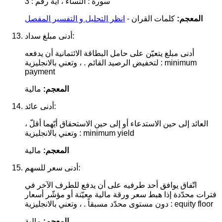
سورة : النساء ، آية رقم : 3
المعجم:
كلمات القران -
انظر التحليل و التفسير المفصل
أدنى مبلغ سداد:
أدنى مبلغ يتعيّن على حامل البطاقة الائتمانية أن يدفعه
لتخفيض الرصيد القائم . ، وتعني بالانجليزية : minimum
payment
المعجم:
مالية
أدنى عائد:
العائد إلى حين الاستدعاء أو إلى حين الاستحقاق أيّهما أقلّ ،
وتعني بالانجليزية : minimum yield
المعجم:
مالية
أدنى سعر للسهم:
اتّفاق يوافق أحد طرفيه على أن يدفع للطرف الآخر في
فترات محدّدة إذا هبط سعر ورقة مالية معيّنة أو مؤشّر أسعار
دون مستوى محدّد مسبقاً . ، وتعني بالانجليزية : equity floor
المعجم:
مالية