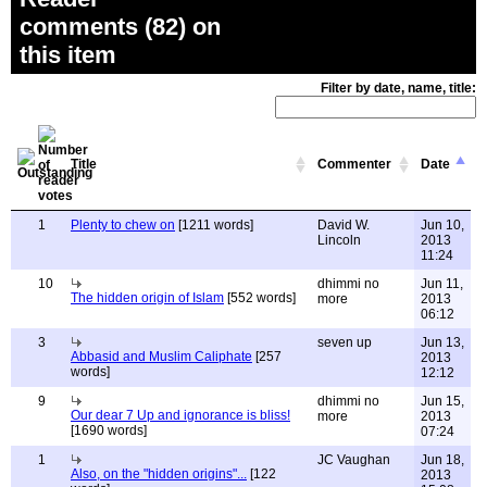
comments (82) on
this item
Filter by date, name, title:
Title
Commenter
Date
1
Plenty to chew on
[1211 words]
David W.
Jun 10,
Lincoln
2013
11:24
10
dhimmi no
Jun 11,
The hidden origin of Islam
[552 words]
more
2013
06:12
3
seven up
Jun 13,
Abbasid and Muslim Caliphate
[257
2013
words]
12:12
9
dhimmi no
Jun 15,
Our dear 7 Up and ignorance is bliss!
more
2013
[1690 words]
07:24
1
JC Vaughan
Jun 18,
Also, on the "hidden origins"...
[122
2013