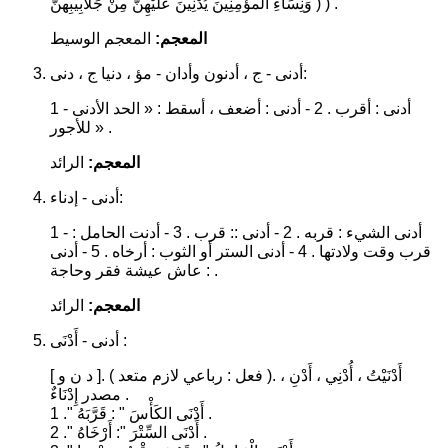
وَنِسَاءِ المؤْمِنِينَ يُدْنِينَ عَلَيْهِنَّ مِنْ جَلاَبِيبِهنَّ ) ) .
المعجم:
المعجم الوسيط
أدنى - ج ، أدنون وأدان - مؤ ، دنيا ج ، دنى:
1 - أدنى : أقرب . 2 - أدنى : أضعف ، أسقط : « الحد الأدنى
للأجور » .
المعجم:
الرائد
أدنى - إدناء:
1 - أدنى الشيء : قربه . 2 - أدنى :: قرب . 3 - أدنت الحامل :
قرب وقت ولادتها . 4 - أدنى الستر أو الثوب : أرخاه . 5 - أدنى
: عاش عيشة فقر وحاجة .
المعجم:
الرائد
أدنى - أَدْنَى :
[ د ن و ]. ( فعل : رباعي لازم متعد ). أَدْنَيْتُ ، أُدْنِي ، أَدْنِ ،
مصدر إِدْنَاءٌ .
1 ." أَدْنَى الكَأْسَ " : قَرَّبَهُ .
2 ." أَدْنَى السِّتْرَ ": أَرْخَاهُ .