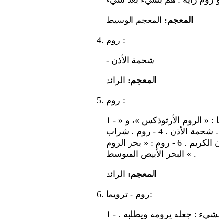
المعجم:
المعجم الوسيط
روم :
- شحمة الأذن
المعجم:
الرائد
روم :
1 - روم بيزنطيون . 2 - روم : فرقتان من النصارى هما : « الروم الأرثوذكس »، و «
الروم الكاثوليك » التابعون لسلطة البابا . 3 - روم : شحمة الأذن . 4 - روم : شراب
مسكر . 5 - روم : « الروم »: سورة من سور القرآن الكريم . 6 - روم : « بحر الروم
» البحر الأبيض المتوسط .
المعجم:
الرائد
روم - ترويما:
1 - رومه أو به : جعله يروم الشيء ويطلبه . 2 - رومه الشيء : جعله يرومه ويطلبه .