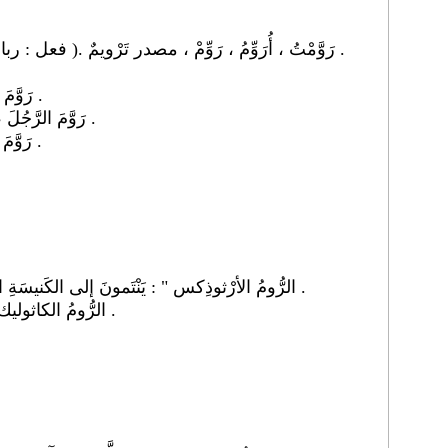
[ ر و م ]. ( فعل : رباعي لازم متعد بحرف ). رَوَّمْتُ ، أُرَوِّمُ ، رَوِّمْ ، مصدر تَرْويمٌ .
2 ." رَوَّمَ الوَلَدُ الشَّيْءَ " : جَعَلَهُ يَرومُهُ .
3 ." رَوَّمَ الرَّجُلَ ، وَرَوَّمَ بِالرَّجُلِ ": جَعَلَهُ يَرومُ .
4 ." رَوَّمَ رَأْيَهُ " : هَمَّ بِشَيْءٍ بَعْدَ شَيْءٍ .
2 ." الرُّومُ الأرْثوذِكس " : يَنْتَمونَ إلى الكَنيسَةِ الْمَسيحِيَّةِ الشَّرْقِيَّةِ البيزَنْطِيَّةِ .
3 ." الرُّومُ الكاثوليك ": هُمُ التَّابِعونَ لِسُلْطَةِ البابا .