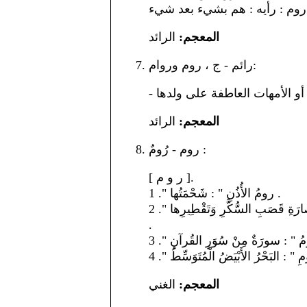
المعجم:
الرائد
رائم - ج ، روم وروام:
المعجم:
الرائد
روم - رُومٌ :
[ ر و م ].
1 ." رومُ الأُذُنِ " : شَحْمَتُها .
2 ." خَمْرُ الرُّومِ " : شَرابٌ مُسْكِرٌ يُسْتَخْرَجُ مِن تَخْميرِ عُصارَةِ قَصَبِ السُّكَّرِ وَتَقْطِيرِها
.
المعجم:
الغني