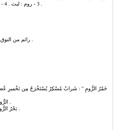
3 - روم : لبث . 4 - روم : رأيه : هم بشيء بعد شيء .
- رائم من النوق أو الأمهات العاطفة على ولدها .
3 ." الرُّومُ " : سورَةٌ مِنْ سُوَرِ القُرآنِ .
4 ." بَحْرُ الرُّومِ " : البَحْرُ الأَبْيَضُ الْمُتَوَسِّطُ .