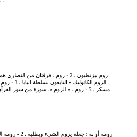
و رَوَّمَ رَأْيَه : هَمَّ بشيء بعد شيء .