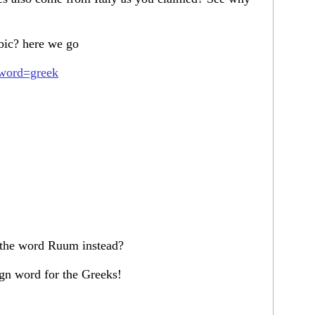
bic? here we go
word=greek
 the word Ruum instead?
ign word for the Greeks!