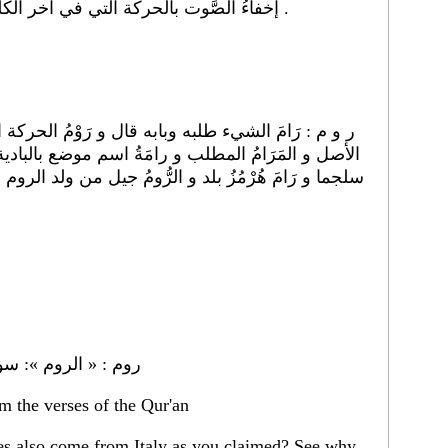
2 - ( تجويد ) إخفاءُ الصَّوت بالحركة الَّتي في آخر الكلمة مع الإشارة إليها .
ر و م : رَامَ الشيء طلبه وبابه قال و رَوْمُ الح
الأصل و المَرَامُ المطلب و رامَةُ اسم موضع بالبادي
سلجما و رَامَ هُرْمُزُ بلد و الرُّومُ جيل من ولد الروم
روم : « الروم »: سورة 
 the verses of the Qur'an
es also come from Italy as you claimed? See why