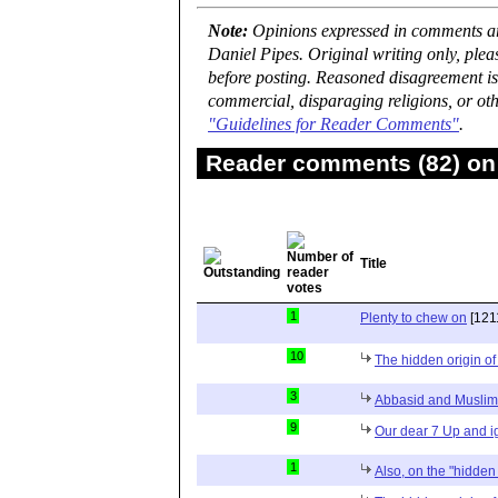
Note:
Opinions expressed in comments are
Daniel Pipes. Original writing only, ple
before posting. Reasoned disagreement is
commercial, disparaging religions, or oth
"Guidelines for Reader Comments"
.
Reader comments (82) on 
Title
1
Plenty to chew on
[121
10
The hidden origin of
3
Abbasid and Muslim
9
Our dear 7 Up and ig
1
Also, on the "hidden 