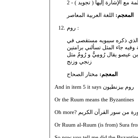
المعجم:
اللغة العربية المعاصر
روم :
ركة الذي ذكره سيبويه مستقصى في
ة وفيه جاء المثل تسألني برامتين
 بن عيصو يقال رُومِيٌّ و رُومٌ مثل
زنجي وزنج
المعجم:
مختار الصحاح
And in item 5 it says روم بيزنطيون
Or the Ruum means the Byzantines
Oh more? من سور القرآن الكريم
Or Ruum al-Ruum (is from) Sura from
So now you tell me did the Byzantin