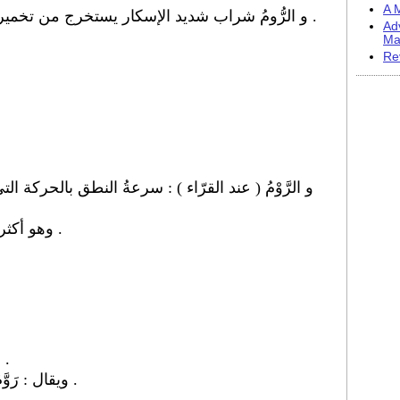
A M
و الرُّومُ شراب شديد الإسكار يستخرج من تخمير عصارة قصب السكر وتقطيرها .
Ad
Ma
Re
و الرَّوْمُ ( عند القرّاء ) : سرعةُ النطق بالحركة 
وهو أكثر من الإشمام : لأنه يُدْرَك بالسمع .
و رَوَّمَ فلانا الشيءَ : جعَله يَرُومُه .
ويقال : رَوَّمَ فلانًا ، ورَوَّمَ بفلانٍ : جعَله يَرُومُ .