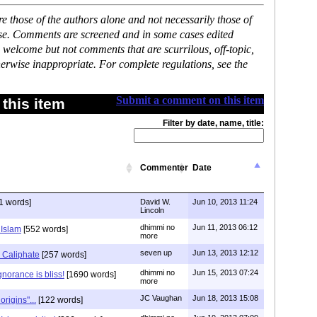
 those of the authors alone and not necessarily those of
ase. Comments are screened and in some cases edited
 welcome but not comments that are scurrilous, off-topic,
erwise inappropriate. For complete regulations, see the
Submit a comment on this item
this item
Filter by date, name, title:
Commenter
Date
1 words]
David W.
Jun 10, 2013 11:24
Lincoln
dhimmi no
Jun 11, 2013 06:12
 Islam
[552 words]
more
seven up
Jun 13, 2013 12:12
 Caliphate
[257 words]
dhimmi no
Jun 15, 2013 07:24
norance is bliss!
[1690 words]
more
JC Vaughan
Jun 18, 2013 15:08
origins"...
[122 words]