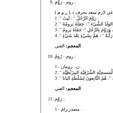
روم - رَوَّمَ :
1 ." رَوَّمَ الرَّجُلُ " : لَبِثَ .
المعجم:
الغني
روم - رُومٌ :
1 . ن . رومان .
المعجم:
الغني
رَوْم :
1 - مصدر رامَ .