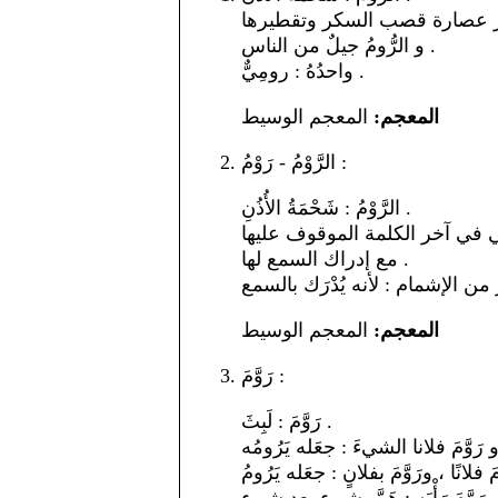
و الرُّومُ جيلٌ من الناس .
واحدُهُ : رومِيٌّ .
المعجم:
المعجم الوسيط
الرَّوْمُ - رَوْمُ :
الرَّوْمُ : شَحْمَةُ الأُذُنِ .
التي في آخر الكلمة الموقوف عليها
مع إدراك السمع لها .
المعجم:
المعجم الوسيط
رَوَّمَ :
رَوَّمَ : لَبِثَ .