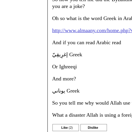
you are a joke?
Oh so what is the word Greek in Ara
http://www.almaany.com/home.php?
And if you can read Arabic read
إغرِيقِيّ Greek
Or Ighreeqi
And more?
يوناني Greek
So you tell me why would Allah use
What a disaster Allah is using a fore
Like
(2)
Dislike