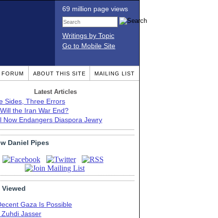
69 million page views
Writings by Topic
Go to Mobile Site
T FORUM
ABOUT THIS SITE
MAILING LIST
Latest Articles
e Sides, Three Errors
Will the Iran War End?
el Now Endangers Diaspora Jewry
ow Daniel Pipes
 Viewed
Decent Gaza Is Possible
. Zuhdi Jasser