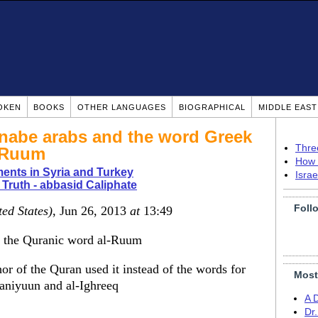
OKEN
BOOKS
OTHER LANGUAGES
BIOGRAPHICAL
MIDDLE EAS
nabe arabs and the word Greek
Thre
d Ruum
How 
ents in Syria and Turkey
Isra
 Truth - abbasid Caliphate
Foll
ted States)
, Jun 26, 2013
at
13:49
of the Quranic word al-Ruum
or of the Quran used it instead of the words for
Most
naniyuun and al-Ighreeq
A 
Dr