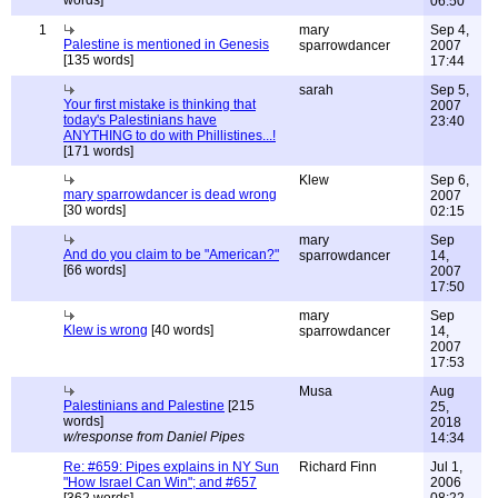
words]
06:50
1
mary
Sep 4,
Palestine is mentioned in Genesis
sparrowdancer
2007
[135 words]
17:44
sarah
Sep 5,
Your first mistake is thinking that
2007
today's Palestinians have
23:40
ANYTHING to do with Phillistines...!
[171 words]
Klew
Sep 6,
mary sparrowdancer is dead wrong
2007
[30 words]
02:15
mary
Sep
And do you claim to be "American?"
sparrowdancer
14,
[66 words]
2007
17:50
mary
Sep
Klew is wrong
[40 words]
sparrowdancer
14,
2007
17:53
Musa
Aug
Palestinians and Palestine
[215
25,
words]
2018
w/response from Daniel Pipes
14:34
Re: #659: Pipes explains in NY Sun
Richard Finn
Jul 1,
"How Israel Can Win"; and #657
2006