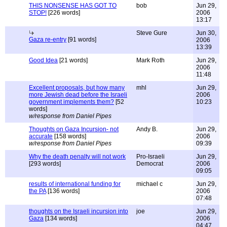
THIS NONSENSE HAS GOT TO
bob
Jun 29,
STOP!
[226 words]
2006
13:17
Steve Gure
Jun 30,
Gaza re-entry
[91 words]
2006
13:39
Good Idea
[21 words]
Mark Roth
Jun 29,
2006
11:48
Excellent proposals, but how many
mhl
Jun 29,
more Jewish dead before the Israeli
2006
government implements them?
[52
10:23
words]
w/response from Daniel Pipes
Thoughts on Gaza Incursion- not
Andy B.
Jun 29,
accurate
[158 words]
2006
w/response from Daniel Pipes
09:39
Why the death penalty will not work
Pro-Israeli
Jun 29,
[293 words]
Democrat
2006
09:05
results of international funding for
michael c
Jun 29,
the PA
[136 words]
2006
07:48
thoughts on the Israeli incursion into
joe
Jun 29,
Gaza
[134 words]
2006
04:47