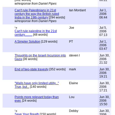
[362 words]
08:22
w/response from Daniel Pipes
Can't rule Palestinians in 21st
Ian Mordant
Jul 1,
century the way the British ruled
2006
India in the 19th century
[294 words]
06:44
w/response from Daniel Pipes
Joe
Jul 5,
Can't rule palestine in the 21st
2006
century..........
[48 words]
07:13
A Simpler Solution
[129 words]
PT
Jul 1,
2006
03:47
Thoughts on the Israeli Incursion into
steven l
Jun 30,
Gaza
[36 words]
2006
21:32
End of two-state travesty
[352 words]
mark
Jun 30,
2006
19:21
"Walls have only limited utility..."
Elaine
Jun 30,
True, but...
[140 words]
2006
17:21
Points more relevant today than
Lou
Jun 30,
ever.
[24 words]
2006
15:50
Debby
Jun 30,
Save Your Breath
[150 words]
2006