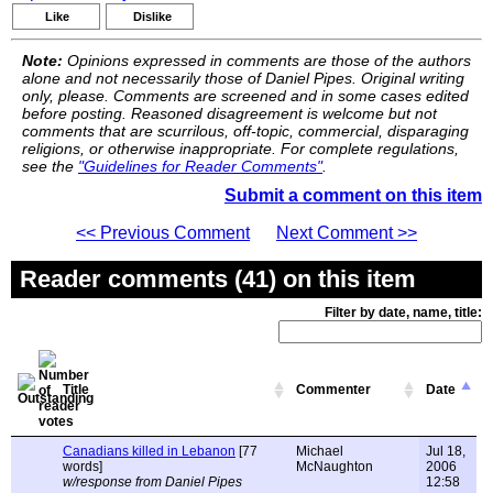
Like
Dislike
Note:
Opinions expressed in comments are those of the authors
alone and not necessarily those of Daniel Pipes. Original writing
only, please. Comments are screened and in some cases edited
before posting. Reasoned disagreement is welcome but not
comments that are scurrilous, off-topic, commercial, disparaging
religions, or otherwise inappropriate. For complete regulations,
see the
"Guidelines for Reader Comments"
.
Submit a comment on this item
<< Previous Comment
Next Comment >>
Reader comments (41) on this item
Filter by date, name, title:
Title
Commenter
Date
Canadians killed in Lebanon
[77
Michael
Jul 18,
words]
McNaughton
2006
w/response from Daniel Pipes
12:58