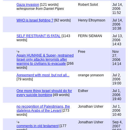
Gaza invasion
[121 words]
Robert Solot
Jul 14,
w/response from Daniel Pipes
2006
11:52
WHO is Israel fighting ?
[92 words]
Henry Efroymson
Jul 14,
2006
10:38
SELF RESTRAINT IS FATAL
[1143
FERN SIDMAN
Jul 13,
words]
2006
14:43
Free
Nov
Again HUMANE & Super- restrained
27,
Israel only attacks terrorists after
2006
warning to civilians to evacuate
[266
14:14
words]
Agreement with most, but not all...
orange yonason
Jul 2,
[79 words]
2006
19:00
One more thing Israel should do for
Esther
Jul 1,
every suicide bombing
[49 words]
2006
19:40
no recognition of Palestinians, the
Jonathan Usher
Jul 1,
stateless Arabs of the Levant
[273
2006
words]
10:40
Jonathan Usher
Sep 4,
comments in old testament
[177
2007