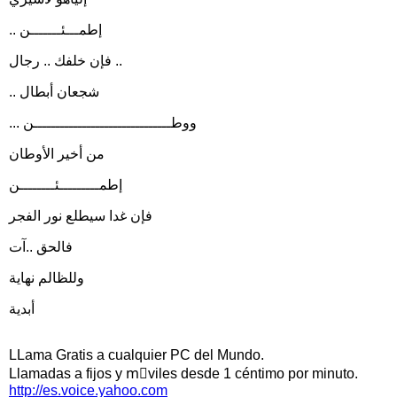
.. إطمـــئـــــــن
فإن خلفك .. رجال ..
.. شجعان أبطال
... ووطـــــــــــــــــــــــــــــــن
من أخير الأوطان
إطمـــــــــئــــــــن
فإن غدا سيطلع نور الفجر
فالحق ..آت
وللظالم نهاية
أبدية
LLama Gratis a cualquier PC del Mundo.
Llamadas a fijos y mَviles desde 1 céntimo por minuto.
http://es.voice.yahoo.com