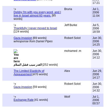
17:21
Bruria
Jul 1,
Debby I'm with you every word, and I
2006
live in Israel almost 60 years.
[95
11:04
words]
Jeff Burke
Jul 5,
Thankfully I never moved to Israel
2006
[124 words]
18:59
Gaza invasion
[69 words]
Robert Solot
Jun 30,
w/response from Daniel Pipes
2006
14:25
mohamed .m
Jun 30,
2006
14:12
الغدر سبب فشل السلام
[252 words]
The Limited Elasticity of
Alex
Jun 29,
Appeasement
[470 words]
2006
14:17
Robert Solot
Jun 30,
Gaza invasion
[59 words]
2006
14:32
Wolf
Jul 1,
Exchange Rate
[41 words]
2006
00:57