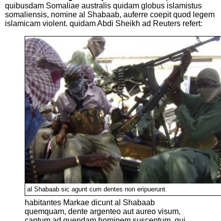
quibusdam Somaliae australis quidam globus islamistus
somaliensis, nomine al Shabaab, auferre coepit quod legem
islamicam violent. quidam Abdi Sheikh ad Reuters refert:
al Shabaab sic agunt cum dentes non eripuerunt.
habitantes Markae dicunt al Shabaab
quemquam, dente argenteo aut aureo visum,
captum ad quendam hominem susceptum, qui