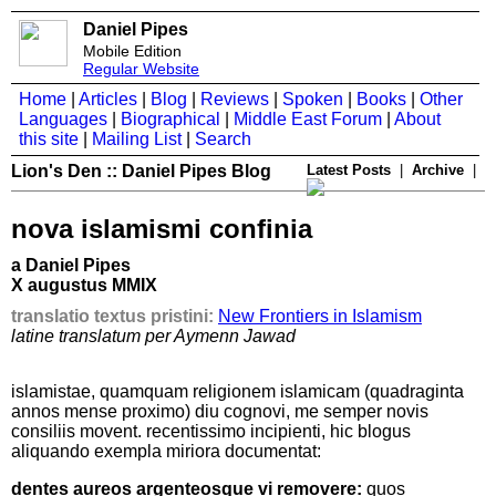
Daniel Pipes
Mobile Edition
Regular Website
Home
|
Articles
|
Blog
|
Reviews
|
Spoken
|
Books
|
Other
Languages
|
Biographical
|
Middle East Forum
|
About
this site
|
Mailing List
|
Search
Lion's Den :: Daniel Pipes Blog
Latest Posts
|
Archive
|
nova islamismi confinia
a Daniel Pipes
X augustus MMIX
translatio textus pristini:
New Frontiers in Islamism
latine translatum per Aymenn Jawad
islamistae, quamquam religionem islamicam (quadraginta
annos mense proximo) diu cognovi, me semper novis
consiliis movent. recentissimo incipienti, hic blogus
aliquando exempla miriora documentat:
dentes aureos argenteosque vi removere:
quos