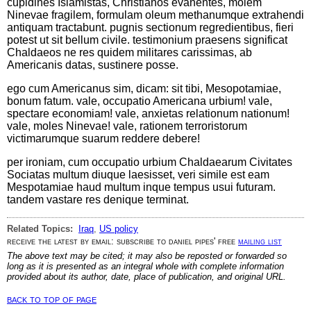
cupidines Islamistas, Christianos evanentes, molem
Ninevae fragilem, formulam oleum methanumque extrahendi
antiquam tractabunt. pugnis sectionum regredientibus, fieri
potest ut sit bellum civile. testimonium praesens significat
Chaldaeos ne res quidem militares carissimas, ab
Americanis datas, sustinere posse.
ego cum Americanus sim, dicam: sit tibi, Mesopotamiae,
bonum fatum. vale, occupatio Americana urbium! vale,
spectare economiam! vale, anxietas relationum nationum!
vale, moles Ninevae! vale, rationem terroristorum
victimarumque suarum reddere debere!
per ironiam, cum occupatio urbium Chaldaearum Civitates
Sociatas multum diuque laesisset, veri simile est eam
Mespotamiae haud multum inque tempus usui futuram.
tandem vastare res denique terminat.
Related Topics:
Iraq
,
US policy
receive the latest by email: subscribe to daniel pipes' free
mailing list
The above text may be cited; it may also be reposted or forwarded so
long as it is presented as an integral whole with complete information
provided about its author, date, place of publication, and original URL.
back to top of page