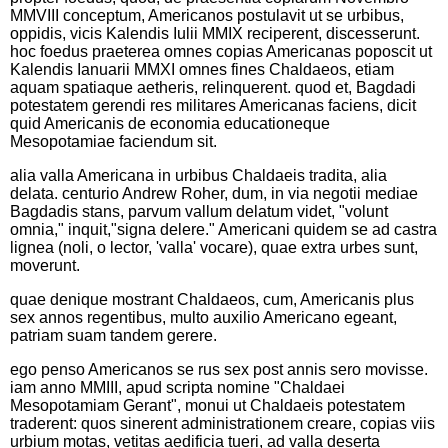
MMVIII conceptum, Americanos postulavit ut se urbibus,
oppidis, vicis Kalendis Iulii MMIX reciperent, discesserunt.
hoc foedus praeterea omnes copias Americanas poposcit ut
Kalendis Ianuarii MMXI omnes fines Chaldaeos, etiam
aquam spatiaque aetheris, relinquerent. quod et, Bagdadi
potestatem gerendi res militares Americanas faciens, dicit
quid Americanis de economia educationeque
Mesopotamiae faciendum sit.
alia valla Americana in urbibus Chaldaeis tradita, alia
delata. centurio Andrew Roher, dum, in via negotii mediae
Bagdadis stans, parvum vallum delatum videt, "volunt
omnia," inquit,"signa delere." Americani quidem se ad castra
lignea (noli, o lector, 'valla' vocare), quae extra urbes sunt,
moverunt.
quae denique mostrant Chaldaeos, cum, Americanis plus
sex annos regentibus, multo auxilio Americano egeant,
patriam suam tandem gerere.
ego penso Americanos se rus sex post annis sero movisse.
iam anno MMIII, apud scripta nomine "Chaldaei
Mesopotamiam Gerant", monui ut Chaldaeis potestatem
traderent: quos sinerent administrationem creare, copias viis
urbium motas, vetitas aedificia tueri, ad valla deserta