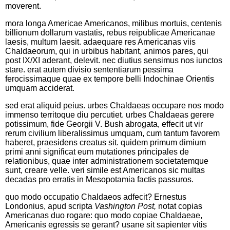
moverent.
mora longa Americae Americanos, milibus mortuis, centenis
billionum dollarum vastatis, rebus reipublicae Americanae
laesis, multum laesit. adaequare res Americanas viis
Chaldaeorum, qui in urbibus habitant, animos pares, qui
post IX/XI aderant, delevit. nec diutius sensimus nos iunctos
stare. erat autem divisio sententiarum pessima
ferocissimaque quae ex tempore belli Indochinae Orientis
umquam acciderat.
sed erat aliquid peius. urbes Chaldaeas occupare nos modo
immenso territoque diu percutiet. urbes Chaldaeas gerere
potissimum, fide Georgii V. Bush abrogata, effecit ut vir
rerum civilium liberalissimus umquam, cum tantum favorem
haberet, praesidens creatus sit. quidem primum dimium
primi anni significat eum mutationes principales de
relationibus, quae inter administrationem societatemque
sunt, creare velle. veri simile est Americanos sic multas
decadas pro erratis in Mesopotamia factis passuros.
quo modo occupatio Chaldaeos adfecit? Ernestus
Londonius, apud scripta
Vashington Post,
notat copias
Americanas duo rogare: quo modo copiae Chaldaeae,
Americanis egressis se gerant? usane sit sapienter vitis