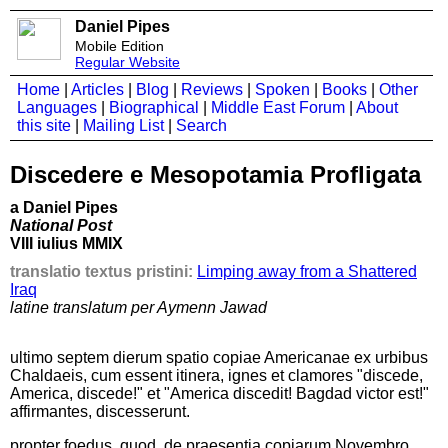
Daniel Pipes
Mobile Edition
Regular Website
Home
|
Articles
|
Blog
|
Reviews
|
Spoken
|
Books
|
Other
Languages
|
Biographical
|
Middle East Forum
|
About
this site
|
Mailing List
|
Search
Discedere e Mesopotamia Profligata
a Daniel Pipes
National Post
VIII iulius MMIX
translatio textus pristini:
Limping away from a Shattered
Iraq
latine translatum per Aymenn Jawad
ultimo septem dierum spatio copiae Americanae ex urbibus
Chaldaeis, cum essent itinera, ignes et clamores "discede,
America, discede!" et "America discedit! Bagdad victor est!"
affirmantes, discesserunt.
propter foedus, quod, de praesentia copiarum Novembro