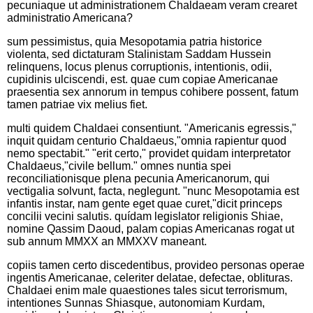
pecuniaque ut administrationem Chaldaeam veram crearet
administratio Americana?
sum pessimistus, quia Mesopotamia patria historice
violenta, sed dictaturam Stalinistam Saddam Hussein
relinquens, locus plenus corruptionis, intentionis, odii,
cupidinis ulciscendi, est. quae cum copiae Americanae
praesentia sex annorum in tempus cohibere possent, fatum
tamen patriae vix melius fiet.
multi quidem Chaldaei consentiunt. "Americanis egressis,"
inquit quidam centurio Chaldaeus,"omnia rapientur quod
nemo spectabit." "erit certo," providet quidam interpretator
Chaldaeus,"civile bellum." omnes nuntia spei
reconciliationisque plena pecunia Americanorum, qui
vectigalia solvunt, facta, neglegunt. "nunc Mesopotamia est
infantis instar, nam gente eget quae curet,"dicit princeps
concilii vecini salutis. quídam legislator religionis Shiae,
nomine Qassim Daoud, palam copias Americanas rogat ut
sub annum MMXX an MMXXV maneant.
copiis tamen certo discedentibus, provideo personas operae
ingentis Americanae, celeriter delatae, defectae, oblituras.
Chaldaei enim male quaestiones tales sicut terrorismum,
intentiones Sunnas Shiasque, autonomiam Kurdam,