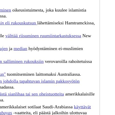
aminen
oikeusistuimesta, joka kuulee islamistia
ssa.
in
eli rukouskutsun
lähettämiseksi Hamtramckissa,
lle
välttää riisuminen ruumiintarkastuksessa
New
ujen
ja
median
hyödyntäminen ei-muslimien
n salliminen rukouksiin
verovaroilla rahoitetuissa
un"
tuomitseminen laittomaksi Australiassa.
in johdolla tapahtuvan islamin pakkosyötön
nadassa.
stä sianlihaa tai sen oheistuotteita
amerikkalaisille
sa.
 amerikkalaiset sotilaat Saudi-Arabiassa
käyttävät
abaya
s
-vaatteita, eli päästä jalkoihin ulottuvaa