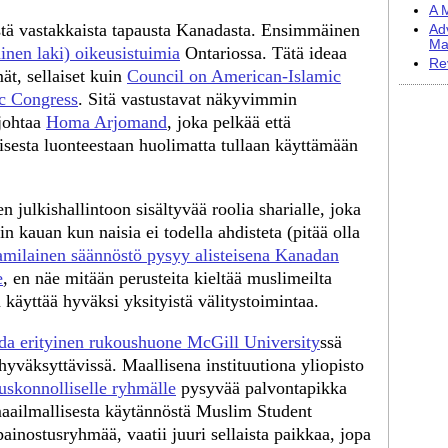
A M
stä vastakkaista tapausta Kanadasta. Ensimmäinen
Ad
Ma
ainen laki) oikeusistuimia
Ontariossa. Tätä ideaa
Re
mät, sellaiset kuin
Council on American-Islamic
c Congress
. Sitä vastustavat näkyvimmin
 johtaa
Homa Arjomand
, joka pelkää että
isesta luonteestaan huolimatta tullaan käyttämään
 julkishallintoon sisältyvää roolia sharialle, joka
n kauan kun naisia ei todella ahdisteta (pitää olla
lamilainen säännöstö pysyy alisteisena Kanadan
e
, en näe mitään perusteita kieltää muslimeilta
käyttää hyväksi yksityistä välitystoimintaa.
da erityinen rukoushuone McGill University
ssä
hyväksyttävissä. Maallisena instituutiona yliopisto
uskonnolliselle ryhmälle
pysyvää palvontapikka
maailmallisesta käytännöstä Muslim Student
inostusryhmää, vaatii juuri sellaista paikkaa, jopa