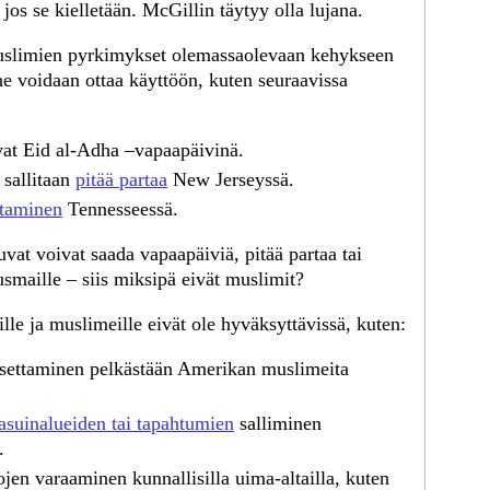
jos se kielletään. McGillin täytyy olla lujana.
uslimien pyrkimykset olemassaolevaan kehykseen
 ne voidaan ottaa käyttöön, kuten seuraavissa
evat Eid al-Adha –vapaapäivinä.
 sallitaan
pitää partaa
New Jerseyssä.
staminen
Tennesseessä.
t voivat saada vapaapäiviä, pitää partaa tai
usmaille – siis miksipä eivät muslimit?
ille ja muslimeille eivät ole hyväksyttävissä, kuten:
settaminen pelkästään Amerikan muslimeita
asuinalueiden tai tapahtumien
salliminen
.
ojen varaaminen kunnallisilla uima-altailla, kuten