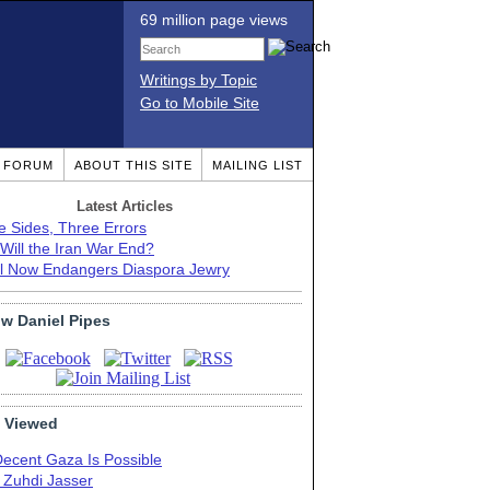
69 million page views
Writings by Topic
Go to Mobile Site
T FORUM
ABOUT THIS SITE
MAILING LIST
Latest Articles
e Sides, Three Errors
Will the Iran War End?
el Now Endangers Diaspora Jewry
ow Daniel Pipes
 Viewed
Decent Gaza Is Possible
. Zuhdi Jasser