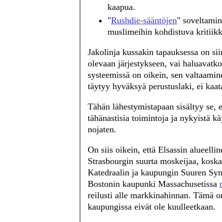
kaapua.
"
Rushdie-sääntöjen
" soveltamin
muslimeihin kohdistuva kritiikk
Jakolinja kussakin tapauksessa on s
olevaan järjestykseen, vai haluavatk
systeemissä on oikein, sen valtaamin
täytyy hyväksyä perustuslaki, ei kaata
Tähän lähestymistapaan sisältyy se, 
tähänastisia toimintoja ja nykyistä kä
nojaten.
On siis oikein, että Elsassin alueel
Strasbourgin suurta moskeijaa, kosk
Katedraalin ja kaupungin Suuren Syna
Bostonin kaupunki Massachusetissa
reilusti alle markkinahinnan. Tämä o
kaupungissa eivät ole kuulleetkaan.