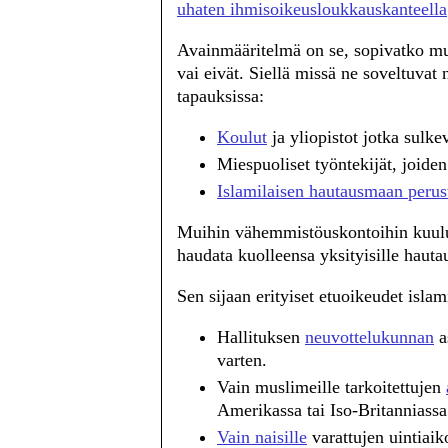
uhaten ihmisoikeusloukkauskanteella
Avainmääritelmä on se, sopivatko m
vai eivät. Siellä missä ne soveltuvat
tapauksissa:
Koulut
ja yliopistot jotka sulk
Miespuoliset työntekijät, joiden
Islamilaisen hautausmaan peru
Muihin vähemmistöuskontoihin kuuluva
haudata kuolleensa yksityisille hauta
Sen sijaan erityiset etuoikeudet islam
Hallituksen
neuvottelukunnan
a
varten.
Vain muslimeille tarkoitettujen
Amerikassa tai Iso-Britanniassa
Vain naisille
varattujen uintiaik