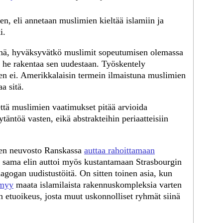
en, eli annetaan muslimien kieltää islamiin ja
i.
iinä, hyväksyvätkö muslimit sopeutumisen olemassa
o he rakentaa sen uudestaan. Työskentely
en ei. Amerikkalaisin termein ilmaistuna muslimien
a sitä.
että muslimien vaatimukset pitää arvioida
ytäntöä vasten, eikä abstrakteihin periaatteisiin
linen neuvosto Ranskassa
auttaa rahoittamaan
a sama elin auttoi myös kustantamaan Strasbourgin
gogan uudistustöitä. On sitten toinen asia, kun
myy
maata islamilaista rakennuskompleksia varten
n etuoikeus, josta muut uskonnolliset ryhmät siinä