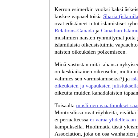
Kerron esimerkin vuoksi kaksi äskei
koskee vapaaehtoisia
Sharia (islamil
ovat edistäneet tutut islamistiset ryh
Relations-Canada
ja
Canadian Islami
muslimien naisten ryhmittymät joita
islamilaisia oikeusistuimia vapaaehto
naisten oikeuksien polkemiseen.
Minä vastustan mitä tahansa nykyiseen
on keskiaikainen oikeuselin, mutta nii
välimies sen varmistamiseksi?) ja
is
oikeuksien ja vapauksien julistuksell
oikeutta muiden kanadalaisten tapaan 
Toisaalta
muslimen vaaatimukset saa
Montrealissa ovat röyhkeitä, eivätkä 
ei periaatteessa
ei varaa yhdellekään 
kampuksella. Huolimatta tästä yleis
Association, joka on osa wahhabien pa