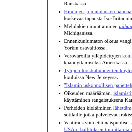
Ranskassa.
Hindujen ja juutalaisten banna
koskevaa tapausta Iso-Britannia
Melulakien muuttaminen
adhan
Michiganissa.
Ennenkuulumaton oikeus vangi
Yorkin osavaltiossa.
Verovaroilla ylläpidettyjen
koul
käännyttämiseksi Amerikassa.
Tyhjien luokkahuoneitten käytö
kouluissa New Jerseyssä.
"Islamin uskonnollisen panettel
Oikeuden määräämän,
islamist
käyttäminen rangaistuksena Ka
Perheiden kieltäminen
lähettämä
sotilaille jotka palvelevat Irakis
Vaatimus siitä että naispuoliset
USA:n hallituksen toimittamia