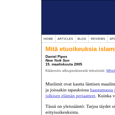
HOME
ARTICLES
BLOG
REVIEWS
SP
Mitä etuoikeuksia islam
Daniel Pipes
New York Sun
15. maaliskuuta 2005
Käännös alkuperäisestä tekstistä:
Which
Muslimit ovat kautta läntisen maailm
ja joissakin tapauksissa
haastamassa 
julkisen elämän periaatteet
. Kuinka v
Tässä on yleissääntö: Tarjoa täydet o
erityisoikeuksista.