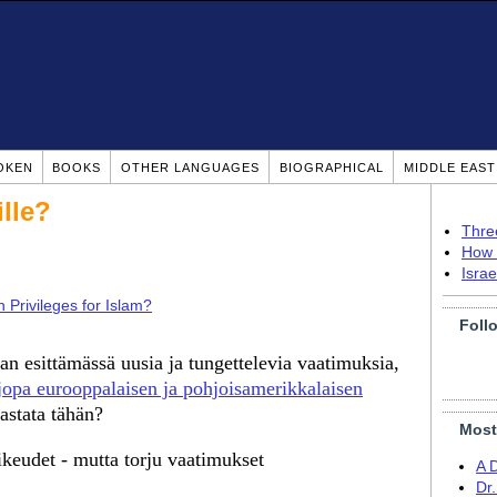
OKEN
BOOKS
OTHER LANGUAGES
BIOGRAPHICAL
MIDDLE EAS
ille?
Thre
How 
Isra
 Privileges for Islam?
Foll
an esittämässä uusia ja tungettelevia vaatimuksia,
jopa eurooppalaisen ja pohjoisamerikkalaisen
astata tähän?
Most
ikeudet - mutta torju vaatimukset
A 
Dr