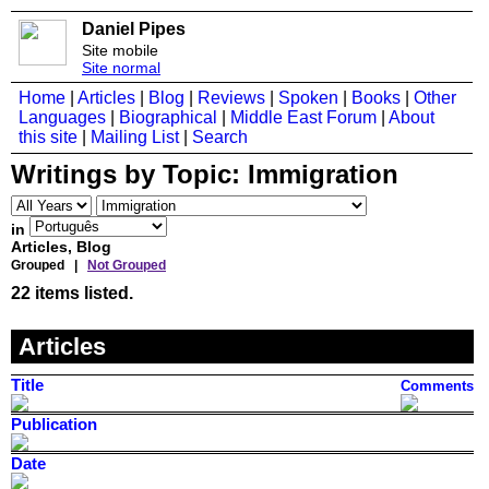
Daniel Pipes
Site mobile
Site normal
Home
|
Articles
|
Blog
|
Reviews
|
Spoken
|
Books
|
Other
Languages
|
Biographical
|
Middle East Forum
|
About
this site
|
Mailing List
|
Search
Writings by Topic:
Immigration
in
Articles, Blog
Grouped |
Not Grouped
22 items listed.
Articles
Title
Comments
Publication
Date