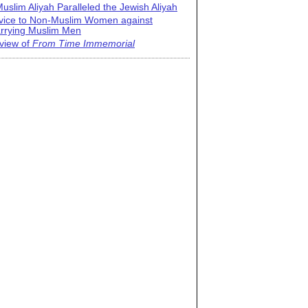
uslim Aliyah Paralleled the Jewish Aliyah
vice to Non-Muslim Women against
rrying Muslim Men
view of
From Time Immemorial