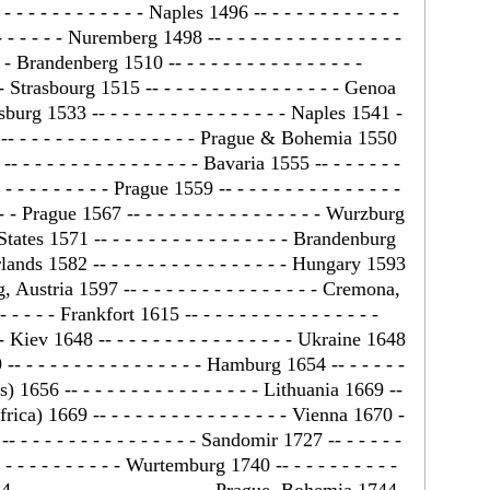
- - - - - - - - - - - - Naples 1496 -- - - - - - - - - - - -
- - - - - - Nuremberg 1498 -- - - - - - - - - - - - - - - -
- - Brandenberg 1510 -- - - - - - - - - - - - - - - -
- - Strasbourg 1515 -- - - - - - - - - - - - - - - - Genoa
nsburg 1533 -- - - - - - - - - - - - - - - - Naples 1541 -
42 -- - - - - - - - - - - - - - - - Prague & Bohemia 1550
-- - - - - - - - - - - - - - - - Bavaria 1555 -- - - - - - -
 - - - - - - - - - Prague 1559 -- - - - - - - - - - - - - - -
- - - Prague 1567 -- - - - - - - - - - - - - - - - Wurzburg
l States 1571 -- - - - - - - - - - - - - - - - Brandenburg
erlands 1582 -- - - - - - - - - - - - - - - - Hungary 1593
rg, Austria 1597 -- - - - - - - - - - - - - - - - Cremona,
- - - - Frankfort 1615 -- - - - - - - - - - - - - - - -
 - Kiev 1648 -- - - - - - - - - - - - - - - - Ukraine 1648
9 -- - - - - - - - - - - - - - - - Hamburg 1654 -- - - - - -
s) 1656 -- - - - - - - - - - - - - - - - Lithuania 1669 --
Africa) 1669 -- - - - - - - - - - - - - - - - Vienna 1670 -
 -- - - - - - - - - - - - - - - - Sandomir 1727 -- - - - - -
- - - - - - - - - - - Wurtemburg 1740 -- - - - - - - - - -