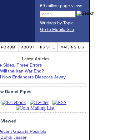
69 million page views
Writings by Topic
Go to Mobile Site
T FORUM
ABOUT THIS SITE
MAILING LIST
Latest Articles
e Sides, Three Errors
Will the Iran War End?
el Now Endangers Diaspora Jewry
ow Daniel Pipes
 Viewed
Decent Gaza Is Possible
. Zuhdi Jasser