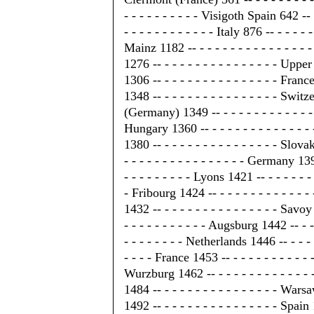
- - - - - - - - - - Visigoth Spain 642 -- 
- - - - - - - - - - - - Italy 876 -- - - - - -
Mainz 1182 -- - - - - - - - - - - - - - - 
1276 -- - - - - - - - - - - - - - - - Uppe
1306 -- - - - - - - - - - - - - - - - Franc
1348 -- - - - - - - - - - - - - - - - Switz
(Germany) 1349 -- - - - - - - - - - - - - 
Hungary 1360 -- - - - - - - - - - - - - -
1380 -- - - - - - - - - - - - - - - - Slov
- - - - - - - - - - - - - - - - Germany 139
- - - - - - - - - Lyons 1421 -- - - - - - - 
- Fribourg 1424 -- - - - - - - - - - - - -
1432 -- - - - - - - - - - - - - - - - Savoy
- - - - - - - - - - - Augsburg 1442 -- - - 
- - - - - - - - Netherlands 1446 -- - - - -
- - - - France 1453 -- - - - - - - - - - - -
Wurzburg 1462 -- - - - - - - - - - - - - 
1484 -- - - - - - - - - - - - - - - - Wars
1492 -- - - - - - - - - - - - - - - - Spain 