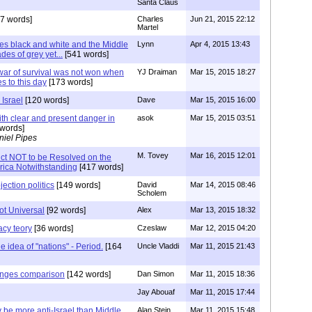
Santa Claus
7 words]
Charles
Jun 21, 2015 22:12
Martel
es black and white and the Middle
Lynn
Apr 4, 2015 13:43
des of grey yet...
[541 words]
ar of survival was not won when
YJ Draiman
Mar 15, 2015 18:27
ues to this day
[173 words]
Israel
[120 words]
Dave
Mar 15, 2015 16:00
th clear and present danger in
asok
Mar 15, 2015 03:51
words]
niel Pipes
M. Tovey
Mar 16, 2015 12:01
lict NOT to be Resolved on the
rica Notwithstanding
[417 words]
jection politics
[149 words]
David
Mar 14, 2015 08:46
Scholem
not Universal
[92 words]
Alex
Mar 13, 2015 18:32
acy teory
[36 words]
Czeslaw
Mar 12, 2015 04:20
e idea of "nations" - Period.
[164
Uncle Vladdi
Mar 11, 2015 21:43
ranges comparison
[142 words]
Dan Simon
Mar 11, 2015 18:36
Jay Abouaf
Mar 11, 2015 17:44
be more anti-Israel than Middle
Alan Stein
Mar 11, 2015 15:48