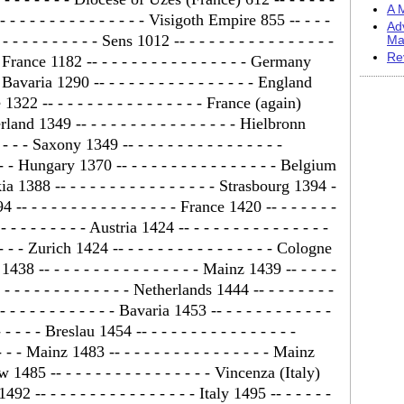
A M
- - - - - - - - - - - - - - - Visigoth Empire 855 -- - - -
Ad
 - - - - - - - - - - Sens 1012 -- - - - - - - - - - - - - - - -
Ma
Re
- France 1182 -- - - - - - - - - - - - - - - - Germany
r Bavaria 1290 -- - - - - - - - - - - - - - - - England
e 1322 -- - - - - - - - - - - - - - - - France (again)
erland 1349 -- - - - - - - - - - - - - - - - Hielbronn
- - - Saxony 1349 -- - - - - - - - - - - - - - - -
 - - Hungary 1370 -- - - - - - - - - - - - - - - - Belgium
akia 1388 -- - - - - - - - - - - - - - - - Strasbourg 1394 -
4 -- - - - - - - - - - - - - - - - France 1420 -- - - - - - -
- - - - - - - - - Austria 1424 -- - - - - - - - - - - - - - -
 - - - Zurich 1424 -- - - - - - - - - - - - - - - - Cologne
 1438 -- - - - - - - - - - - - - - - - Mainz 1439 -- - - - -
- - - - - - - - - - - - - Netherlands 1444 -- - - - - - - -
 - - - - - - - - - - - Bavaria 1453 -- - - - - - - - - - - -
 - - - - Breslau 1454 -- - - - - - - - - - - - - - - -
- - - Mainz 1483 -- - - - - - - - - - - - - - - - Mainz
aw 1485 -- - - - - - - - - - - - - - - - Vincenza (Italy)
1492 -- - - - - - - - - - - - - - - - Italy 1495 -- - - - - -