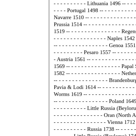
- - - - - - - - - - Lithuania 1496 -- - - - 
- - - - Portugal 1498 -- - - - - - - - - - 
Navarre 1510 -- - - - - - - - - - - - - - 
Prussia 1514 -- - - - - - - - - - - - - - 
1519 -- - - - - - - - - - - - - - - - Rege
- - - - - - - - - - - - - - - - Naples 15
-- - - - - - - - - - - - - - - - Genoa 1551 
- - - - - - - - - Pesaro 1557 -- - - - - - -
- Austria 1561 -- - - - - - - - - - - - - 
1569 -- - - - - - - - - - - - - - - - Papa
1582 -- - - - - - - - - - - - - - - - Neth
-- - - - - - - - - - - - - - - - Brandenbu
Pavia & Lodi 1614 -- - - - - - - - - - - - 
Worms 1619 -- - - - - - - - - - - - - - -
-- - - - - - - - - - - - - - - - Poland 164
- - - - - - - - - - Little Russia (Beyloru
- - - - - - - - - - - - - - - Oran (North 
- - - - - - - - - - - - - - - - Vienna 1712
- - - - - - - - - - Russia 1738 -- - - - - 