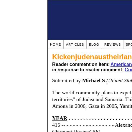
HOME
ARTICLES
BLOG
REVIEWS
SP
Kickenjudenaustheirlan
Reader comment on item:
Americans
in response to reader comment:
Con
Submitted by
Michael S
(United Sta
The world community plans to expel 
territories" of Judea and Samaria. Th
Amona in 2006, Gaza in 2005, Yamit 
YEAR
. . . . . . . . . . . . . . . . . . . . . .
415 -- - - - - - - - - - - - - - - - Alexan
Clermont (France) 561 -- - - - - - - - -