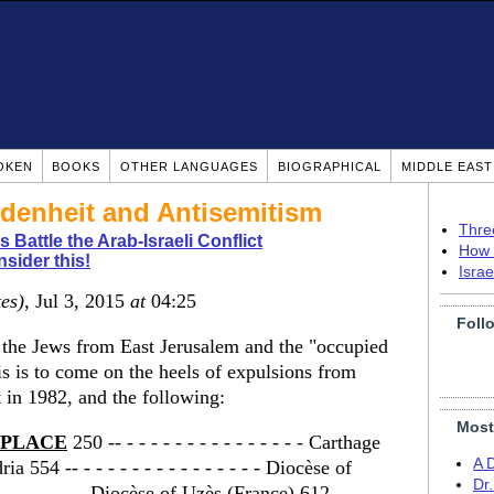
OKEN
BOOKS
OTHER LANGUAGES
BIOGRAPHICAL
MIDDLE EAS
denheit and Antisemitism
Thre
 Battle the Arab-Israeli Conflict
How 
sider this!
Isra
tes)
, Jul 3, 2015
at
04:25
Foll
the Jews from East Jerusalem and the "occupied
is is to come on the heels of expulsions from
in 1982, and the following:
Most
PLACE
250 -- - - - - - - - - - - - - - - - Carthage
A 
dria 554 -- - - - - - - - - - - - - - - - Diocèse of
Dr
 - - - - - - - Diocèse of Uzès (France) 612 -- - - - - -