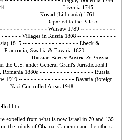
4 -- - - - - - - - - - - - - - - - Prague, Bohemia 1744
44 -- - - - - - - - - - - - - - - - Livonia 1745 -- - - - - -
- - - - - - - - - - - - Kovad (Lithuania) 1761 -- - - - -
 - - - - - - - - - - - - - Deported to the Pale of
- - - - - - - - - - - - Warsaw 1789 -- - - - - - - - - -
- - - - - - - Villages in Russia 1808 -- - - - - - - - - - -
a) 1815 -- - - - - - - - - - - - - - - - Lbeck &
 - - Franconia, Swabia & Bavaria 1820 -- - - - - - - -
 - - - - - - - - - - Russian Border Austria & Prussia
eas in the U.S. under General Grant's Jurisdiction[1]
tz, Romania 1880s - - - - - - - - - - - - - - - - Russia
ow 1919 -- - - - - - - - - - - - - - - - Bavaria (foreign
- - - Nazi Controlled Areas 1948 -- - - - - - - - - - - -
elled.htm
re expelled from what is now Israel in 70 and 135
s on the minds of Obama, Cameron and the others