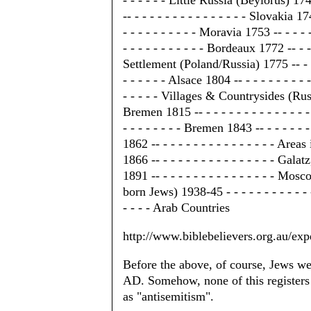
- - - - - - Little Russia (Beylorus) 174
-- - - - - - - - - - - - - - - - Slovakia 17
- - - - - - - - - - Moravia 1753 -- - - - 
- - - - - - - - - - - Bordeaux 1772 -- - -
Settlement (Poland/Russia) 1775 -- - - - 
- - - - - - Alsace 1804 -- - - - - - - - - 
- - - - - Villages & Countrysides (Russi
Bremen 1815 -- - - - - - - - - - - - - -
- - - - - - - - Bremen 1843 -- - - - - -
1862 -- - - - - - - - - - - - - - - - Ar
1866 -- - - - - - - - - - - - - - - - Gala
1891 -- - - - - - - - - - - - - - - - Mosc
born Jews) 1938-45 - - - - - - - - - - - 
- - - - Arab Countries
http://www.biblebelievers.org.au/exp
Before the above, of course, Jews we
AD. Somehow, none of this register
as "antisemitism".