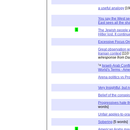
a useful analogy
[19
You say the West se
East sees all the sha
1
The Jewish people w
Hitler lost. It contin
Excessive Focus On 
Great observation wi
Iranian context
[110 
w/response from Da
Israeli-Arab Conf
World's Terms - Ame
Arena politics vs Pro
Very Insightful, but 
Belief of the conspir
Progressives hate th
words]
Unfair apples-to-o
Sobering
[5 words]
1
American Arabs may 