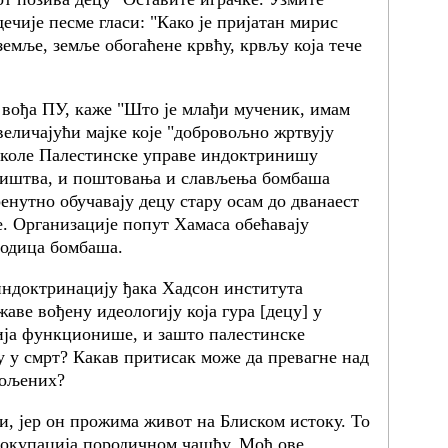
дечије песме гласи: "Како је пријатан мирис
земље, земље обогаћене крвћу, крвљу која тече
 вођа ПУ, каже "Што је млађи мученик, имам
величајући мајке које "добровољно жртвују
 Школе Палестинске управе индоктринишу
ништва, и поштовања и слављења бомбаша
енутно обучавају децу стару осам до дванаест
. Организације попут Хамаса обећавају
родица бомбаша.
индоктринацију ђака Хадсон института
жаве вођену идеологију која гура [децу] у
ија функционише, и зашто палестинске
 у смрт? Какав притисак може да превагне над
вољених?
и, јер он прожима живот на Блиском истоку. То
еокупација породичном чашћу. Моћ ове