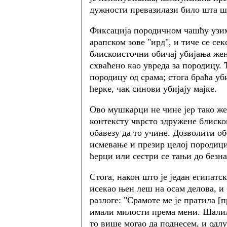
дужности превазилази било шта ш
Фиксација породичном чашћу узима
арапском зове "ирд", и тиче се сек
блискоисточни обичај убијања жен
схваћено као увреда за породицу. 
породицу од срама; стога браћа уби
ћерке, чак синови убијају мајке.
Ово мушкарци не чине јер тако же
контексту чврсто здружене блискои
обавезу да то учине. Дозволити о
исмевање и презир целој породиц
ћерци или сестри се тањи до безна
Стога, након што је један египатск
исекао њен леш на осам делова, и
разлоге: "Срамоте ме је пратила [
имали милости према мени. Шалили
то више могао да поднесем, и одл