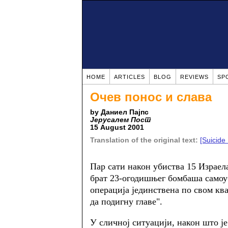
HOME
ARTICLES
BLOG
REVIEWS
SP
Очев понос и слава
by Даниел Пајпс
Јерусалем Пост
15 August 2001
Translation of the original text:
[Suicide
Пар сати након убиства 15 Израел
брат 23-огодишњег бомбаша самоуб
операција јединствена по свом ква
да подигну главе".
У сличној ситуацији, након што 