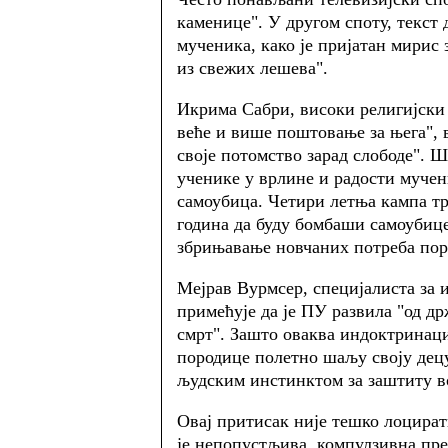
каменице". У другом споту, текст 
мученика, како је пријатан мирис 
из свежих лешева".
Икрима Сабри, високи религијски
веће и више поштовање за њега", 
своје потомство зарад слободе".
ученике у врлине и радости муче
самоубица. Четири летња кампа тр
година да буду бомбаши самоубице
збрињавање новчаних потреба по
Мејрав Вурмсер, специјалиста за 
примећује да је ПУ развила "од др
смрт". Зашто оваква индоктринац
породице полетно шаљу своју децу
људским инстинктом за заштиту 
Овај притисак није тешко лоцират
је непопустљива, компулзивна пр