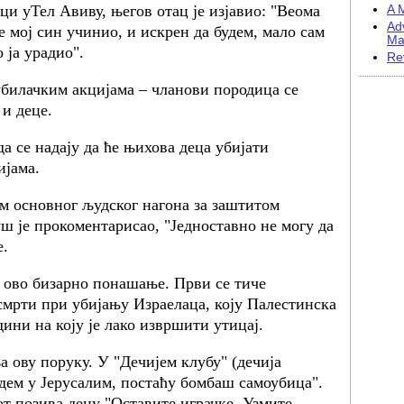
ци уТел Авиву, његов отац је изјавио: "Веома
A M
Ad
е мој син учинио, и искрен да будем, мало сам
Ma
 ја урадио".
Re
оубилачким акцијама – чланови породица се
 и деце.
да се надају да ће њихова деца убијати
ијама.
м основног људског нагона за заштитом
ш је прокоментарисао, "Једноставно не могу да
е.
а ово бизарно понашање. Први се тиче
смрти при убијању Израелаца, коју Палестинска
ини на коју је лако извршити утицај.
 ову поруку. У "Дечијем клубу" (дечија
одем у Јерусалим, постаћу бомбаш самоубица".
т позива децу "Оставите играчке. Узмите