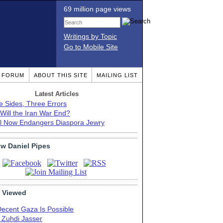
69 million page views
Writings by Topic
Go to Mobile Site
T FORUM
ABOUT THIS SITE
MAILING LIST
Latest Articles
e Sides, Three Errors
Will the Iran War End?
el Now Endangers Diaspora Jewry
ow Daniel Pipes
 Viewed
Decent Gaza Is Possible
. Zuhdi Jasser