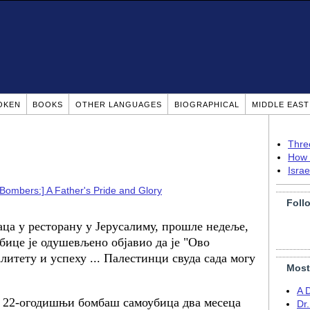
OKEN
BOOKS
OTHER LANGUAGES
BIOGRAPHICAL
MIDDLE EAS
Thre
How 
Isra
 Bombers:] A Father's Pride and Glory
Foll
аца у ресторану у Јерусалиму, прошле недеље,
ице је одушевљено објавио да је "Ово
литету и успеху ... Палестинци свуда сада могу
Most
A 
је 22-огодишњи бомбаш самоубица два месеца
Dr