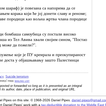
ом шараф) је повезана са напорима да се
њем корака који ће јој донети славу и реноме;
лаве породици као вољна жртва члана породице
ди бомбаша самоубица су постали високо
аша из Тел Авива хвали својим сином, "Постао
ц може да пожели?".
ружење које је ПУ креирала и преокупираност
не доста у објашњавању зашто Палестинци
acy
,
Suicide terrorism
 pipes' free
mailing list
posted or forwarded so long as it is presented as an integral
its author, date, place of publication, and original URL.
iel Pipes on this site: © 1968-2026 Daniel Pipes.
daniel.pipes@gmail.c
t Daniel Pipes' work with a
tax-deductible donation to the Middle East