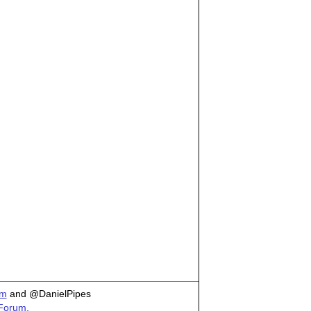
om
and @DanielPipes
 Forum.