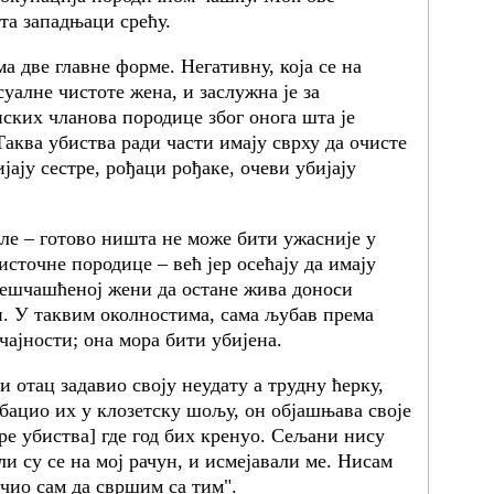
та западњаци срећу.
 две главне форме. Негативну, која се на
суалне чистоте жена, и заслужна је за
ских чланова породице због онога шта је
Таква убиства ради части имају сврху да очисте
јају сестре, рођаци рођаке, очеви убијају
ле – готово ништа не може бити ужасније у
сточне породице – већ јер осећају да имају
бешчашћеној жени да остане жива доноси
и. У таквим околностима, сама љубав према
чајности; она мора бити убијена.
и отац задавио своју неудату а трудну ћерку,
 бацио их у клозетску шољу, он објашњава своје
пре убиства] где год бих кренуо. Сељани нису
 су се на мој рачун, и исмејавали ме. Нисам
учио сам да свршим са тим".