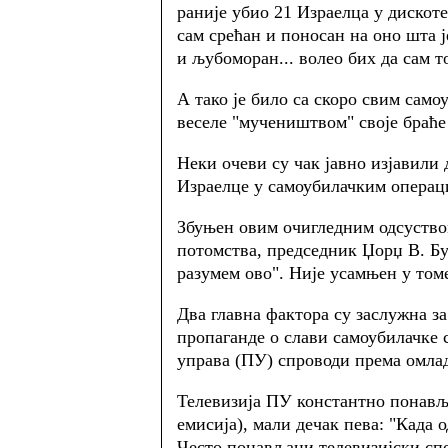
раније убио 21 Израелца у дискоте
сам срећан и поносан на оно шта ј
и љубоморан... волео бих да сам то
А тако је било са скоро свим сам
веселе "мучеништвом" своје браће
Неки очеви су чак јавно изјавили 
Израелце у самоубилачким операц
Збуњен овим очигледним одсуство
потомства, председник Џорџ В. Бу
разумем ово". Није усамњен у том
Два главна фактора су заслужна з
пропаганде о слави самоубилачке 
управа (ПУ) спроводи према омлад
Телевизија ПУ константно понавља
емисија), мали дечак пева: "Када 
Често понављани телевизијски спо