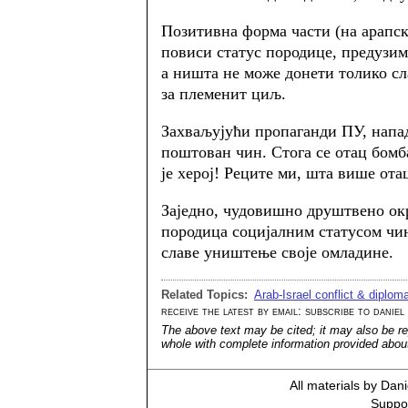
Позитивна форма части (на арапск
повиси статус породице, предузима
а ништа не може донети толико с
за племенит циљ.
Захваљујући пропаганди ПУ, напа
поштован чин. Стога се отац бомб
је херој! Реците ми, шта више ота
Заједно, чудовишно друштвено ок
породица социјалним статусом чи
славе уништење своје омладине.
Related Topics:
Arab-Israel conflict & diplom
receive the latest by email: subscribe to daniel
The above text may be cited; it may also be re
whole with complete information provided about 
All materials by Dan
Suppor