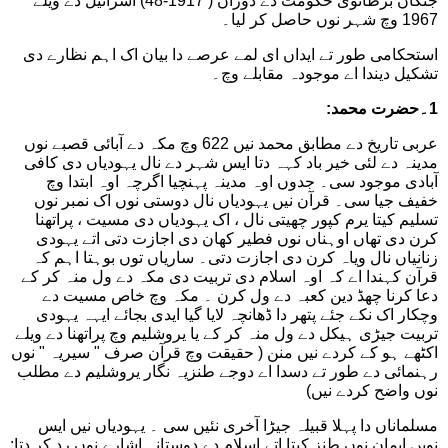
جنگاں برطانوی حکومت دے دوران ( 1917-48) اسرائیل دے ویلے
1967 وچ شہر نوں حاصل کر لیا۔
استحکامی طور تے ایداں ای لمے عرصے دا بیان اک اہم نظارے دی
تشکیل دیندا اے موجودہ مقابلے وچ۔
1۔حضرت محمد:
عربی تاریخ دے مطابق محمد نیں 622 وچ مکہ دے آبائی قصبے نوں
مدینہ دے لئی خیر باد کہہ دتا ایس شہر دے نال یہودیاں دی کافی
آبادی موجود سی۔ جدوں اوہ مدینہ پہنچیا اگرچہ اوہ ابتدا وچ
خفیف جیا سی۔ قرآن نیں یہودیاں نال دوستی نوں اک نمبر نوں
تسلیم کیتا یرم کپور چھیتی نال ، اک یہودیاں دی مسیت ، پراتھنا
کرن دی تھاں اوہناں نوں فطیر کھان دی اجازت دتی اتے یہودی
زنانیاں نال ویاہ کرن دی اجازت دتی۔ ساریاں توں بوہتا اہم کہ
قرآن کہندا اے کہ اوہ اسلام دی تربیت دی مکہ دے ول منہ کر کے
دعا کرنا چھڈ دین کعبہ دے ول کرن ۔ مکہ وچ خاص مسیت دے
وچکار اک نکے جئے پتھر دا ڈھانچہ لایا گیا ایدی بجائے ایہہ یہودی
تربیت جیڑی ہیکل دے ول منہ کر کے یا یروشلیم وچ پراتھنا دے ویلے
اکٹھے ہو کے کردے نیں منن ( حقیقت وچ قرآن صرف " سیریہ " نوں
رہنمائی دے طور تے دسدا اے دوجے طنزیہ نگار یروشلیم دے مطلب
نوں واضح کردے نیں)
مسلماناں دا پہلا قبیلہ جیڑا آخری نئیں سی ۔ یہودیاں نیں ایس
نویں ایمان نوں طنز کیتا اتے اسلام دے دوستانہ اشارے نوں رد کر دتا: