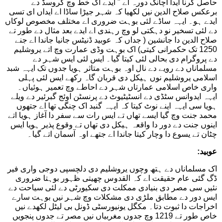
حاصل کرنا ایدا اچانک دورہ اے " ایدے اک خط وچ کروسڈ دے
برعکس صلاح الدین نیں لکھیا کہ شہر جیڑا ساڈا اے ایداں ای تسی
ایدے ہو۔ ایہہ ساڈے لئی بوہت ضروری اے مختلف مخصوص لوکاں
دے لئی تسخیر نو دہکتی لو وچ رہندی اے ایدے بعد مثال دے طور تے
صلاح الدین دا جانشین ( جداں کہ عوبید ڈنیٹس جانیا جاندا اے جنے
1250 تک حکمرانی کیتی) اک بوہت وڈی عمارت وچ اتے یروشلیم
دے پروگرام دی بحالی لئی کیتا گیا۔ ایس لئی ایس شہر دے
مسلماناں دے رویے دے نال اوہ بوہت متاثر ہویا جدوں تک ایہہ شبد
اسلامی یروشلیم نوں ہیکل دی قربان گاہ رکھے ایس لئی پہلی
واری خاص اسلامی عمارتاں شہر دے احاطے وچ تعمیر ہوئیاں۔
ایہہ ایدوانس سٹڈی دے انسٹیٹیوٹ دے پرنسٹن اوئج گبرئیر دے ویلے
ہویا سی ایہہ اینے نوٹ کیتا کہ ایہہ گنبد اک چنگی تھا اے جتھوں
محمد جنت وچ گیا ایسے تھاں تے ایس رات سے سفر دا آغاز ہویا اتے
اینوں جنت دے دور دا واقعہ ہیکل دی تھاں تے وقوع پذیر ہویا ایس
چٹان تے یسوع دا وچار کیتا جاندا اے جتھے اوہ آسمان اتے گیا۔
عوبید:
اک مسلماناں دے ہتھ وچوں یروشلیم دی دلچسپی دوجی واری فیر
ڈگ گئی عام حقیقت اے کہ القدوس چھیتی ظہور بوہتا ضروری
نئیں سی مصر دی بنیادی ممکلت دی سکیورٹی دے لئی سیاحت دے
ایس دور دے مطابق ملڑی دی مشکلات وچ شہر نیں بوہت سارے
اخراجات دا ثبوت دتا۔ مکگل یونیورسٹی ڈونل بی لیٹل لکھدے نیں
خاص طور تے 1219 وچ جدوں مغربیاں نیں مصر تے جدوں پنجویں