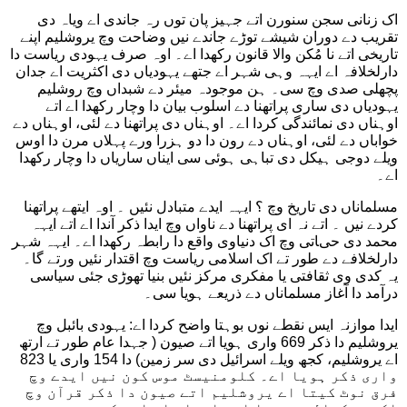
اک زنانی سجن سنورن اتے جہیز پان توں رہ جاندی اے ویاہ دی
تقریب دے دوران شیشے توڑے جاندے نیں وضاحت وچ یروشلیم اپنے
تاریخی اتے نا مُکن والا قانون رکھدا اے۔ اوہ صرف یہودی ریاست دا
دارلخلافہ اے ایہہ وہی شہر اے جتھے یہودیاں دی اکثریت اے جدان
پچھلی صدی وچ سی۔ ہن موجودہ میئر دے شبداں وچ روشلیم
یہودیاں دی ساری پراتھنا دے اسلوب بیان دا وچار رکھدا اے اتے
اوہناں دی نمائندگی کردا اے۔ اوہناں دی پراتھنا دے لئی، اوہناں دے
خواباں دے لئی، اوہناں دے رون دا دو ہزرا ورے پہلاں مرن دا اوس
ویلے دوجی ہیکل دی تباہی ہوئی سی ایناں ساریاں دا وچار رکھدا
اے۔
مسلماناں دی تاریخ وچ ؟ ایہہ ایدے متبادل نئیں ۔ اوہ ایتھے پراتھنا
کردے نیں ۔ اتے نہ ای پراتھنا دے ناواں وچ ایدا ذکر آندا اے اتے ایہہ
محمد دی حیاتی وچ اک دنیاوی واقع دا رابطہ رکھدا اے۔ ایہہ شہر
دارلخلافے دے طور تے اک اسلامی ریاست وچ اقتدار نئیں ورتے گا۔
یہ کدی وی ثقافتی یا مفکری مرکز نئیں بنیا تھوڑی جئی سیاسی
درآمد دا آغاز مسلماناں دے ذریعے ہویا سی۔
ایدا موازنہ ایس نقطے نوں بوہتا واضح کردا اے: یہودی بائبل وچ
یروشلیم دا ذکر 669 واری ہویا اتے صیون ( جہدا عام طور تے ارتھ
اے یروشلیم، کجھ ویلے اسرائیل دی سر زمین) دا 154 واری یا 823
واری ذکر ہویا اے۔ کلومنیسٹ موس کون نیں ایدے وچ
فرق نوٹ کیتا اے یروشلیم اتے صیون دا ذکر قرآن وچ