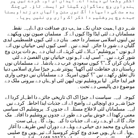
اکثر وکھالی دیندا اے۔ ایداں ای اوہ کردے نیں پر
ہندواوں وچ بھاگوان، گیتا ٹو ایسٹ۔ ٹاؤ۔ ٹی چنگ
بدھ مت کی دامپادا آگ نوں منن والیاں دی زنداوبسنا
جہدے وچ یروشلیم دا ذکر اک واری وی نئیں ہویا۔
شہر دی اہمیت جداں نکے مذہب دی صداقت دی اےایہہ نقطہ
مسلماناں دے لئی ایڈا وڈا کیوں اے کہ مسلمان صیون نوں ویکھدے
نیں اینوں اسلامی سنسار دا حصہ بنان دے لئی کیوں فلسطینی ایدی
گلیاں دے شور دا جائزہ لیندے نیں۔ اسی کیوں اپنی حیاتیاں نوں اتے
لہو نوں " یروشلیم" تہاڈے لئی کریئے اتے ایناں دے ہم ذات یردن وچ
شور کردے نیں۔" اسی اپنے لہو نوں حیاتیاں نوں القصیٰ دے لئی
قربان کراں گے"؟ کیوں سعودی عرب دے بادشاہ نے مسلماناں نوں
ریاستاں دی حفاظت لئی آکھیا" پیوتتر شہر جیڑا ساری اسلامی دنیا
نال تعلق رکھدے نیں "؟ کیوں امریکہ دے مسلماناں نیں دوجی واری
فیر ایدا جائزہ لیا یروشلیم نوں لبھن لئی اوہناں دے بیرونی ملک دے
موضوع دی پالیسی دے تحت۔
کیوجہ ایہہ سیاست اے جیڑا اک اک تاریخی جائزے دا اظہار کردا اے
جیڑا شہر دی اونچائی تے واضح اے اتے جذبات ایدا احاطہ کردے نیں
ایہہ مسلماناں لئی لاعلاج مسئلہ اے جدوں کہ یروشلیم اک سیاسی
معنی رکھدا اے خوش بیانی دے طور تے جدوں یروشلیم دا افادہ مک
جائے گا اتے اوہدے رتبے اتے جذبات دا کیہ ہوئے گا۔ پہلی ست
صدیاں وچ محمد دی حیاتی دے ویلے دے دوران ایس طریقے دا آغاز
ہویا۔ اتے بارہویں صدی وچ کونٹر کروسیڈ اتے تیرہویں وچ صلیبی