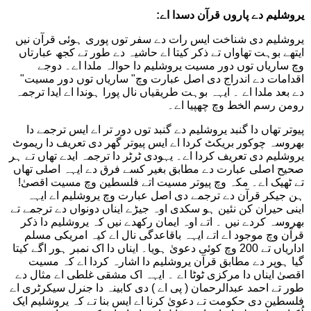
یروشلیم دے پاروں قرآن دسدا اے:
یروشلیم دی شناخت ایس رات دے سفر توں پوری ہوئی قرآن نیں
ایتھے بوہت تھاواں تے ذکر کیتا اے حاشیہ دے طور تے کجھ عبارتاں
وچ ساریاں توں دور مسیت یروشلیم دا حوالہ ملدا اے۔ دوجے
اقدامات دے اندراج دی اصل عبارت وچ" ساریاں توں دور مسیت"
دے بعد ملدا اے ۔ ایہہ بوہت طریقیاں نال پورا ہوندا اے ایدا ترجمہ
رومن رسم الخط وچ چھپیا اے۔
پیوتر تھاں دا گنبد یروشلیم دے گنبد توں دور تر اے ایس ترجمے دا
بھروسہ چوکور بریکٹ کردا اے ایس پیوتر گھر دی تعریف دا ریموٹ
یروشلیم دی تعریف کردا اے۔ یہودی ٹرٹر دا ترجمہ ایدے تھاں تے ہر
صحیح اصلی عبارت دے مطابق بغیر کسے فرق دے ایہہ اصلی تھاں
تے ٹھیک اے۔ مکہ وچ پیوتر مسیت اتے فلسطین وچ مسیت اقصیٰ!
ہن جیکر قرآن دے ترجمے دی اصل عبارت وچ یروشلیم اے ایہہ
اینی حیران کن نئین ہو سکدی اوہ جیڑے ایناں دونواں دے ترجمے تے
بھروسہ کردے نیں ۔ اتے اوہ ایمان رکھدے نیں کہ یروشلیم دا ذکر
قرآن وچ موجود اے اتے ایہہ باقاعدگی نال اے کیہ امریکی مسلم
اداریاں تے 200 وچ کوئی دعویٰ ہویا۔ ایناں دا اک نمبر ہور اگے کیتا
گیا ہوپر دے مطابق قرآن یروشلیم دا اشارہ کردا اے کہ مسیت
اقصیٰ ایناں دا مرکزی ٹوٹا اے ۔ ایہہ اک مشقی غلطی اے مثال دے
طور تے احمد عبدالرحمان ( پی اے ) دی کابینہ دا جنرل سیکرٹری اے
فلسطین دی حکومت تے دعویٰ کرنا اے ایس بنا تے کہ یروشلیم ایک