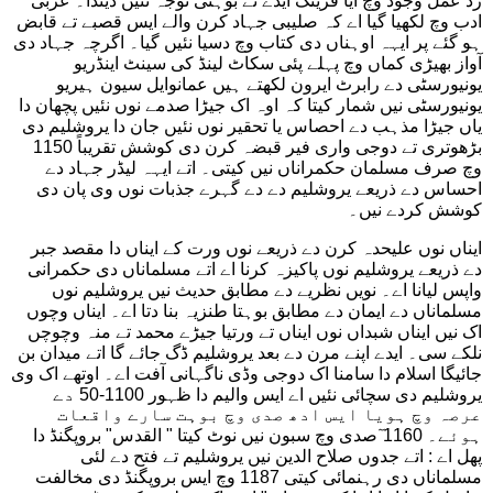
رد عمل وجود وچ آیا فرینک ایدے تے بوہتی توجہ نئیں دیندا۔ عربی
ادب وچ لکھیا گیا اے کہ صلیبی جہاد کرن والے ایس قصبے تے قابض
ہو گئے پر ایہہ اوہناں دی کتاب وچ دسیا نئیں گیا۔ اگرچہ جہاد دی
آواز بھیڑی کماں وچ پہلے پئی سکاٹ لینڈ کی سینٹ اینڈریو
یونیورسٹی دے رابرٹ ایرون لکھتے ہیں عمانوایل سیون ہیریو
یونیورسٹی نیں شمار کیتا کہ اوہ اک جیڑا صدمے نوں نئیں پچھان دا
یاں جیڑا مذہب دے احصاس یا تحقیر نوں نئیں جان دا یروشلیم دی
بڑھوتری تے دوجی واری فیر قبضہ کرن دی کوشش تقریباً 1150
وچ صرف مسلمان حکمراناں نیں کیتی۔ اتے ایہہ لیڈر جہاد دے
احساس دے ذریعے یروشلیم دے دے گہرے جذبات نوں وی پان دی
کوشش کردے نیں۔
ایناں نوں علیحدہ کرن دے ذریعے نوں ورت کے ایناں دا مقصد جبر
دے ذریعے یروشلیم نوں پاکیزہ کرنا اے اتے مسلماناں دی حکمرانی
واپس لیانا اے۔ نویں نظریے دے مطابق حدیث نیں یروشلیم نوں
مسلماناں دے ایمان دے مطابق بوہتا طنزیہ بنا دتا اے۔ ایناں وچوں
اک نیں ایناں شبداں نوں ایناں تے ورتیا جیڑے محمد تے منہ وچوچں
نلکے سی۔ ایدے اپنے مرن دے بعد یروشلیم ڈگ جائے گا اتے میدان بن
جائیگا اسلام دا سامنا اک دوجی وڈی ناگہانی آفت اے۔ اوتھے اک وی
یروشلیم دی سچائی نئیں اے ایس والیم دا ظہور 1100-50 دے
عرصہ وچ ہویا ایس ادھ صدی وچ بوہت سارے واقعات
ہوئے۔ 1160 ٓصدی وچ سبون نیں نوٹ کیتا " القدس" بروپگنڈ دا
پھل اے : اتے جدوں صلاح الدین نیں یروشلیم تے فتح دے لئی
مسلماناں دی رہنمائی کیتی 1187 وچ ایس بروپگنڈ دی مخالفت