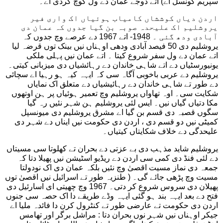
سپریم کونسل اے) اتے دوجے عمان دے ول کوچ کردی اے۔
اردن دیاں کوششاں کامیاب ہوئیاں اک واری فیر
یروشلیم اک علیحدہ صوبہ بن گیا جدوں کہ عمان دی
آبادی ودھ گئی ۔ 1948- اتے 1967 دے عرصے وچ جدوں کہ
یروشلیم دی 50 فیصد آبادی ودھی اوہناں نیں بینک توں قرضہ لیا
اتے عمان دے ول سفر شروع کیتا ۔ اتے عمان نیں پہلی ملکی
یونیورسٹیاں دے اتے شاہی خاندان دے رہائشیاں دی میزبانی کیتی۔
یروشلیم دے عربی باخوبی آگاہ سی کہ ایہہ کیہ ہو رہیا اے سچائی
دے طور تے شاہی خاندان دے رہائیشیاں دے متعلق اک نمایاں
شکایت سی۔ اوہ تھاواں یروشلیم وچ تعمیر ہوئیاں پر ہن اوتھوں
مکا دتیاں گیاں نیں۔ ایس لئی یروشلیم ہن شہر نئیں رہ گیا
سگوں قصبہ دی قسم بن گیا اے مشرق یروشلیم دی میونسپل
کمیٹی نیں دو قسم دی ، اردن دی حکومت نیں ایناں دے شہر دی
علیحدگی دے خلاف شکایتاں کیتیاں۔
یروشلیم شاید مذہب دی بے عزتی دے بحران تے کھلوتا سی مسیتاں
دے لئی فنڈ دی کمی سی اردن دے ریڈیو اسٹیشن نیں پھیلا دتا کہ
جمعہ دی نماز مسیت اقصیٰ وچ نئیں بلکہ عمان دی اک نودولتا
مسیت وچ پڑھی جائے گی۔ ( طنزیہ طور تے اسرائیل نیں اقصیٰ توں
پھیلان دی سروس شروع کر دتی۔ 1967 وچ چھیتی ای اسارئیل دی
فتح دے بعد ایہہ بند ہو گئی ایہہ وڈے طریقے دا اک حصہ سی جنوں
اردن دی حکومت تے عارضی طور تے کنٹرول کرن دا فائدہ ملیا اے
جیکر اوہناں نیں شہر نوں بحران دتا : مراشل برگر اور تھامس