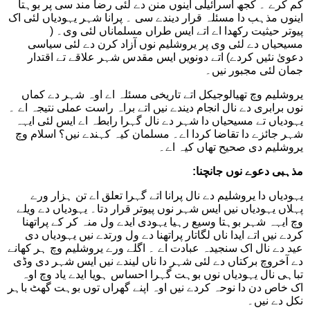
کم کرے ۔ کجھ اسرائیلی اینوں منن دے لئی رضا مند سی پر بوہتا
اینوں مذہب دا مسئلہ قرار دیندے سی ۔ پرانا شہر یہودیاں لئی اک
پیوتر حیثیت رکھدا اے اتے ایس طراں مسلماناں لئی وی۔ (
مسیحیاں دے لئی وی پر یروشلیم نوں آزاد کرن دے لئی سیاسی
دعویٰ نئیں کردے) اتے دونویں ایس مقدس شہر علاقے تے اقتدار
جمان لئی مجبور نیں۔
یروشلیم وچ تھیالوجیکل اتے تاریخی مسئلہ اے اوہ شہر دے کماں
نوں برابری دے نال انجام دیندے نیں اتے براہ راست عملی نتیجہ اے ۔
یہودیاں تے مسیحیاں دا شہر دے نال گہرا رابطہ اے ایس لئی ایہہ
شہر جائزے دا تقاضا کردا اے۔ مسلمان کیہ کہندے نیں؟ اسلام وچ
یروشلیم دی صحیح تھاں کیہ اے۔
مذہبی دعوے نوں جانچنا:
یہودیاں دا یروشلیم دے نال پرانا اتے گہرا تعلق اے تن ہزار ورے
پہلاں یہودیاں نیں ایس شہر نوں پیوتر قرار دتا۔ یہودیاں دے ویلے
وچ ایہہ شہر بوہتا وسیع رہیا یہودی ایدے ول منہ کر کے پراتھنا
کردے نیں اتے ایدا ناں لگاتار پراتھنا دے ول ورتدے نیں یہودیاں دی
عید دے نال اک سنجیدہ عبادت اے ۔ اگلے ورے یروشلیم وچ ہر کھانے
دے آخروچ برکتاں دے لئی شہر دا ناں لیندے نیں ایس شہر دی وڈی
تباہی نال یہودیاں نوں بوہت گہرا احساس ہویا ایدے یاد وچ اوہ
اک خاص دن دا نوحہ کردے نیں اوہ اپنے گھراں توں بوہت گھٹ باہر
نکل دے نیں۔