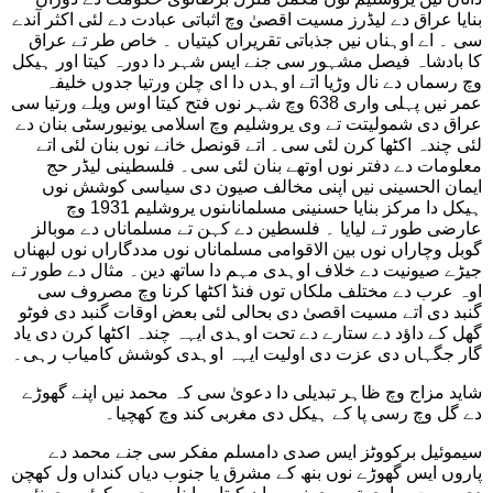
بنایا عراق دے لیڈرز مسیت اقصیٰ وچ اثباتی عبادت دے لئی اکثر آندے
سی ۔ اے اوہناں نیں جذباتی تقریراں کیتیاں ۔ خاص طر تے عراق
کا بادشاہ فیصل مشہور سی جنے ایس شہر دا دورہ کیتا اور ہیکل
وچ رسماں دے نال وڑیا اتے اوہدں دا ای چلن ورتیا جدوں خلیفہ
عمر نیں پہلی واری 638 وچ شہر نوں فتح کیتا اوس ویلے ورتیا سی
عراق دی شمولیتت تے وی یروشلیم وچ اسلامی یونیورسٹی بنان دے
لئی چندہ اکٹھا کرن لئی سی۔ اتے قونصل خانے نوں بنان لئی اتے
معلومات دے دفتر نوں اوتھے بنان لئی سی۔ فلسطینی لیڈر حج
ایمان الحسینی نیں اپنی مخالف صیون دی سیاسی کوشش نوں
ہیکل دا مرکز بنایا حسنینی مسلماناںنوں یروشلیم 1931 وچ
عارضی طور تے لیایا ۔ فلسطین دے کہن تے مسلماناں دے موبالز
گوبل وچاراں نوں بین الاقوامی مسلماناں نوں مددگاراں نوں لبھناں
جیڑے صیونیت دے خلاف اوہدی مہم دا ساتھ دین۔ مثال دے طور تے
اوہ عرب دے مختلف ملکاں توں فنڈ اکٹھا کرنا وچ مصروف سی
گنبد دی اتے مسیت اقصیٰ دی بحالی لئی بعض اوقات گنبد دی فوٹو
گھل کے داؤد دے ستارے دے تحت اوہدی ایہہ چندہ اکٹھا کرن دی یاد
گار جگہاں دی عزت دی اولیت ایہہ اوہدی کوشش کامیاب رہی۔
شاید مزاج وچ ظاہر تبدیلی دا دعویٰ سی کہ محمد نیں اپنے گھوڑے
دے گل وچ رسی پا کے ہیکل دی مغربی کند وچ کھچیا۔
سیموئیل برکووٹز ایس صدی دامسلم مفکر سی جنے محمد دے
پاروں ایس گھوڑے نوں بنھ کے مشرق یا جنوب دیاں کنداں ول کھچن