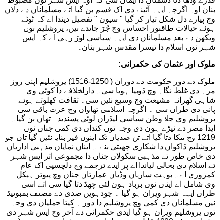
قدرے ودھا دتا دشمناں دا ایمان سی کہ اوہ ایس شہر نوں مضبوط
بنان اوہ اگرچہ ایہہ آئینے دی اک قسم بن گیا اتے مسلماناں دے دلاں
وچ پیارے دل شکل تیار کر گیا " سیون " تفصیل دیندا اے کہ ٹوٹے
ہوئے خیالات طاقتور احساس وچ جُڑ جاندے نیں، یروشلیم نوں
ویکھن دے بعد مسلماناں دی ایہہ سیاسی لوڑ رہی اے کہ ایس
شہر نوں اسلام دا تیسرا مقدس شہر بنان۔
ملوک اور عثمان کی حکمرانی:
ملوک دے دور حکومت دے دوران ( 1250-1516) یروشلیم اپنی روز
مرہ دی غلط نگاہ وچ ڈوبیا ہویا سی۔ دارلخلافے دا کوئی وی
شاہی گھرانہ مشیعت وچ وسیع نئیں سی۔ ثقافت کھلوتے ہوئے
پانی دی طراں سی ۔ اگرچہ اسلامی تھاواں وچ عزت باقی سی
یروشلیم وی جلا وطن سیاسی لیڈراں لوئی پسندیدہ تھاں بن گیا۔
ایدا مصر دے نیڑے ہون دی وجہ توں کنداں دی کمی جناں نوں
1219 وچ مکا دتا گیا اتے تن صدیاں تک اینوں فیر بنایا نئیں گیا تاں جو
یروشلیم ڈاکواں دا شکاری چھیتی بنے ۔ ایناں نمایاں مذہبی اداریاں
دی خاص طور تے مذہبی سکولاں جناں دا مجموعی اثر ایس شہر
تے اسلام دی بحالی لیاندا اے پر ایدے ترجمے وچ دلچسپی اک عام
کمزوری اے۔ بوہت ساریاں وڈیاں عمارتاں جناں وچ پیوتر ہیکل
وی شامل اے ایناں نوں برباد ہون لئی چھڈ دتا گیا سی اتے اسی
طراں ایہہ شہر ویران ہو گیا ۔ چودہویں صدی دے مصنف بمبونیڈ
نیں مسلماناں دی کمی وچ یروشلیم دا دور ہ کیتا حملیاں دی وجہ
توں یروشلیم ویران ہو گیا ایدی حکمرانی دے آخر وچ ایس شہر دی