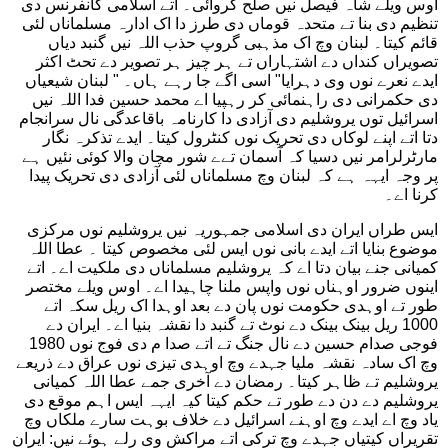
اوس ویلے شاہ فیصل نیں صلح کروائی۔ اتے اسلامی کانفرنس دی
تنظیم دی بنا تے متحدہ قوماں دی طرز دا اک ادارہ مسلماناں لئی
قائم کیتا۔ لبنان وچ اک مذہبی گروپ حذب اللہ نیں گنبد دیاں
تصویراں کنداں دے اشتہاراں تے ہر چیز ہر تصویر دے تحٹ اکثر
ایدے نعرے نوں وی دہرایا" اسی اگے جا رہے ہاں۔ " لبنان شیعیاں
دی حکمرانی دی راہنمائی کر رہپیا اے محمد حسین فدا اللہ نیں
اسرائیل توں یروشلیم دی آزادی دا کارنامہ باقاعدگی نال سرانجام
دتا اتے اپنے لوکاں دی تحریک نوں کنٹرول کیتا۔ ایدے تذکرہ نگار
مارٹرلرامر نیں دسیا کہ آسمان تےے شور مچان والا کوئی نئیں ہے
پر وجہ ایہہ ہے کہ لبنان وچ مسلماناں لئی آزادی دی تحریک پیدا
کرنا اے۔
ایس طراں ایران دی اسلامی جمہوریہ نیں یروشلیم نوں مرکزی
موضوع بنایا اتے ایدے بانی نوں ایس لئی مخصوص کیتا ۔ عطا اللہ
کمیانی جنے بیان دتا اے کہ یروشلیم مسلماناں دی ملکیت اے۔ اتے
اینوں ضرور اوہناں نوں واپس ملنا چاہیدا اے۔ اوس ویلے مختصر
طور تے اوہدی حکومت نوں پان دے بعد اوہدا اک ریل سکہ اتے
1000 ریل بینک بینک دے نوٹ تے گنبد دا نقشہ بنیا اے۔ ایران دے
فوجی صدام حسین دے نال جنگ تے اتے صدا م دی فوج نوں 1980
وچ اک سادہ نقشہ ملیا جہدے وچ اوہدی تیزی نوں عراق دے ذریعے
یروشلیم تے ظاہر کیتا۔ رمضان دے آخری جمے عطا اللہ کمیانی
یروشلیم دے دن دے طور تے حکم کیتا کیہ ایہہ ایس اہم موقع دی
یاد وچ اے ایدے وچ اوہنے اسرائیل دے خلاف بوہت سارے ملکاں وچ
تقریراں کیتیاں جہدے وچ ترکی اتے مراکش وی رلے ہوئے نیں: ایران