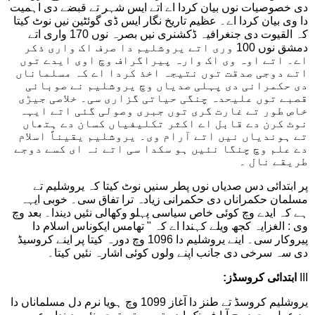
دی خصوصیات نوں بیان کردا اے اتے ایس شہر تے قبضے دی اہمیت
دا وی بیان کردا اے۔ عظیم تاریخ نگار ایس ڈی گوئٹین نیں نوٹ کیتا
کہ القیوت دی جنغرافیہ ڈکشنری نیں بصرہ نوں 170 واری اتے
دمشق نوں 100 وری اتے یروشلیم دا صرف اک واری ذکر
اے۔ اتے اوہ وی اک وارہ پیراگراف وچ اوی ایدے توں
اتے دوجی صدقت توں نتیجہ اخذ کردا اے کہ مسلماناں
دی حکمرانی دی پہلی صدیاں وچ یروشلیم نے صوبائی
قصبے توں علیحدہ چنگی حیاتی گزاری سی۔ خلاصی جیڑی
خاص طور تے غارت گری توں جبری وصولی گئی اتے ایہہ
نوٹ کرن دے قابل اے اکثر تکلیفیاں کسان دے ہتھاں
تے ہوندیاں نیں اتے آرام وی۔ یروشلیم یقیناً اسلام
دے علم وچ چنگا نئیں ہو سکدا سی اتے نہ ای کسے دوجے
طریقے نال ۔
پر ابتدائی دس صدیاں نوں پطر سنیں نوٹ کیتا کہ یروشلیم تے
مسلمان حکمراناں دی حکمرانی زیادہ ترا تفاق سی۔ خوبی ایہہ
ہے کہ ایدے وچ کوئی خاص سیاسی پہلو وکھالی نئیں دیندا۔ بعد وچ
وی : الغزایہ کجھ ویلے کہندا اے کہ " تھامس ایکوناس اسلام دا
پیروکار سی۔ اینے یروشلیم دا 1096 وچ دورہ کیتا پر اینے کروسیڈ
دی سہ سرخی دی جانب اپنے ولوں کوئی اشارہ نئیں کیتا۔
III
ابتدائی کروسڈز:
یروشلیم کروسڈ تے طنز دا آغاز 1099 وچ ہویا نرم دل مسلماناں دا