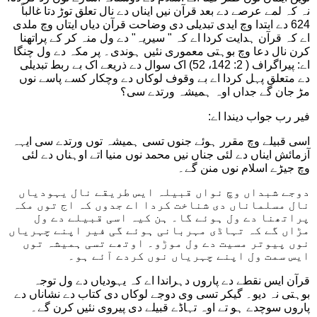
نہ کہ لمے عرصے دے بعد قرآن نیں ایناں دے نال تعلق توڑ دتا غالباً
624 دے ابتدا وچ ایدی تبدیلی دی وضاحت قرآن دیاں ایتاں وچ ملدی
اے کہ قرآن ہدایت کردا اے کہ " سیریہ" دے ول منہ کر کے پراتھنا
کرن نال دعا وچ بوہتی معموری نئیں ہوندی۔ پر مکہ دے ول چنگا
اے: پیراگراف ( 2: 142، 52) اک سوال دے ذریعے اک بے ربط تبدیلی
دے متعلق پہل کردا اے بے وقوف لوکاں دے وچکار کسے پاسے نوں
مڑ جان گے جداں اوہ ہمیشہ ورتدے سی؟
فیر رب جواب دیندا اے:
اسی قبیلے وچ مقرر ہوئے جنوں تسی ہمیشہ توں ورتدے سی ایہہ
آزمائش ایناں دے لئی جناں نیں محمد نوں منیا اتے اوہناں دے لئی
وچ جیڑے اسلام نوں منن گے۔
دوجے شبداں وچ نواں قبیلہ ایس طریقے نال یہودیاں
نال مسلماناں دی شناخت کردا اے جدوں کہ اج توں مکہ
پراتھنا دے ول ہوئے گا۔ ہن کیہ اسی قبیلے دے ول
مڑاں گے کہ تہاڈی مہربانی ہوئے گی فیر اپنے چہریاں
نوں پیوتر مسیت دے ول موڑو۔ اوتھے تسی ہمیشہ توں
ایس سمت ول اپنے چہریاں نوں کردے آئے ہو۔
قرآن ایس نقطے دے پاروں دہراندا اے کہ یہودیاں دے ول توجہ
بوہتی نہ دیو۔ گیکر تسی وی دوجے لوکاں دی کتاب دے نشاناں دے
پاروں سوچدے ہو تے اوہ تہاڈے قبیلے دی پیروی نئیں کرن گے۔