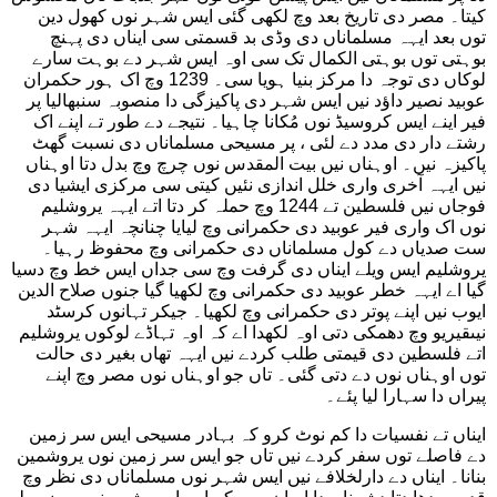
کیتا۔ مصر دی تاریخ بعد وچ لکھی گئی ایس شہر نوں کھول دین
توں بعد ایہہ مسلماناں دی وڈی بد قسمتی سی ایناں دی پہنچ
بوہتی توں بوہتی الکمال تک سی اوہ ایس شہر دے بوہت سارے
لوکاں دی توجہ دا مرکز بنیا ہویا سی۔ 1239 وچ اک ہور حکمران
عوبید نصیر داؤد نیں ایس شہر دی پاکیزگی دا منصوبہ سنبھالیا پر
فیر اینے ایس کروسیڈ نوں مُکانا چاہیا۔ نتیجے دے طور تے اپنے اک
رشتے دار دی مدد دے لئی ، پر مسیحی مسلماناں دی نسبت گھٹ
پاکیزہ نیں۔ اوہناں نیں بیت المقدس نوں چرچ وچ بدل دتا اوہناں
نیں ایہہ آخری واری خلل اندازی نئیں کیتی سی مرکزی ایشیا دی
فوجاں نیں فلسطین تے 1244 وچ حملہ کر دتا اتے ایہہ یروشلیم
نوں اک واری فیر عوبید دی حکمرانی وچ لیایا چنانچہ ایہہ شہر
ست صدیاں دے کول مسلماناں دی حکمرانی وچ محفوظ رہیا۔
یروشلیم ایس ویلے ایناں دی گرفت وچ سی جداں ایس خط وچ دسیا
گیا اے ایہہ خطر عوبید دی حکمرانی وچ لکھیا گیا جنوں صلاح الدین
ایوب نیں اپنے پوتر دی حکمرانی وچ لکھیا۔ جیکر تہانوں کرسٹد
نیںقیریو وچ دھمکی دتی اوہ لکھدا اے کہ اوہ تہاڈے لوکوں یروشلیم
اتے فلسطین دی قیمتی طلب کردے نیں ایہہ تھاں بغیر دی حالت
توں اوہناں نوں دے دتی گئی۔ تاں جو اوہناں نوں مصر وچ اپنے
پیراں دا سہارا لیا پئے۔
ایناں تے نفسیات دا کم نوٹ کرو کہ بہادر مسیحی ایس سر زمین
دے فاصلے توں سفر کردے نیں تاں جو ایس سر زمین نوں یروشمین
بنانا۔ ایناں دے دارلخلافے نیں ایس شہر نوں مسلماناں دی نظر وچ