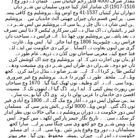
مقدار صرف 4000 قابل رحم حیاتیاں سی۔ عثمان دے دور وچ (
1516-1917) اک شاندار آغاز کیتا جدوں سلیمان نیں شہر دیاں
دیواراں تیار کیتیاں 1537-41 وچ اوس ویلے یروشلیم وچ کافی پیسہ
سی۔ پر ایس قسم دیاں چیزاں چھیتی الٹ جاندیاں نیں ۔ یروشلیم
ہن اپنی شان دے نال چل رہیا سی اتے یروشلیم نیں ایس شہر دے
غیر رہائشیاں تے اک سال دے لئی سرکاری ٹیکس لا دتا ایس تصرف
دے بعد پاشے نیں یروشلیم نوں چھڈ دتا۔ اتے فرانس دے سیاحت دان
فرانس رینے چٹیوبرینڈ 1806 وچ ایدا جائزہ لیا۔ ایس ویلے غارت
گری نیں اینوں بغاوت تے اکسایا ۔ ترکی دی حکومت نیں ایدے لئے
فنڈ جمع کیتے مغربی سیاحاں نوں کڈن دے ذریعے عام طور تے
اوہناں نوں اجازت دتی کہ اوہ یروشلیم وچ چند اک کوشش کرن
تاں جو دوجے شہراں دی طراں ایس شہر دی وی مشیعت ودھے۔
ٹیکس ظاہر کردا اے کہ ایہہ شہر صابو دے بنڈل درآمد کرن۔ کجھ
ویلے ایہہ ملحقہ طور تے گورنر دا عہدہ یروشلیم وچ غیر ضروری
ہوندا سی۔ اتے نہ ای وظیفے نوں ٹھیک کیتا گیا۔ 1670 وچ سیاحاں
نیں رپورٹ پیش کیتی کہ اید ا رتبہ ڈگ گیا اے ایتھوں تک کہ مسیت
اقصیٰ دی خادماں دا عربی بولن دا رتبہ وی ڈگ گیا بوہت سارے
مذہبی سکول ایس دور دے آغاز وچ مک گئے اتے 1806 وچ آبادی فیر
توں ڈگ گئی۔ اوس ویلے 9000 لوک رہائش پذیر سی کیہ مسلمان
ایس دور حکومت دے دوران یروشلیم دے مالی حالات نوں نظر انداز
کر سکدے سی۔ ۔ تاریخ نگار جیمز پارکس لکھدے میں کیوجہ ایس
ویلے ویس شہر وچ جو کجھ وی سی چنگا سی پر ایہہ سارا کجھ
مسلماناں دے دور وچ وقوع پذیر نئیں ہویا سی۔ اتے نہ ای مسلم
حکومت دے اندر ایہہ چیزاں ہمیشہ محفوظ ہون گیا۔ مغر پیوتر