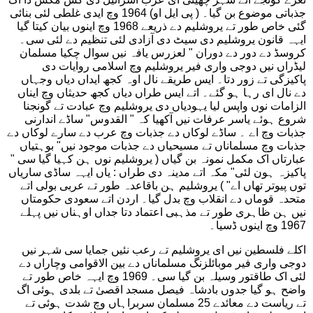
جذباتی موضوع بن گیا۔ ( پی ایل او) 1964 وچ ایدی غلطی لئی بنائی
گئی خاص طور تے یروشلیم دے ذریعے 1968 وچ اینوں بیان کیتا گیا
ایہہ قانون یروشلیم دی سیٹ دی آزادی لئی تنظیم دے لئی سی۔
کروسڈ دے دور دے دوران " لعزرس یافہ نیں سوال چکیا مسلمان
لیڈراں نیں دوجی واری فیر یروشلیم وچ اسلامی روایات دی
پاکیزگی تے زور دتا۔ ایس طریقے نال اوہ کجھ ایداں دیاں وجہاں
دے نال ای رہا ہو گئے۔ اتے ایس طراں دیاں کجھ حدیثاں وچ ایناں
الزامات نوں واپس لیا یہودیاں دی یروشلیم وچ عبادت تے گونجنا
شروع ہوئے یاسر عرفات نیں آکھیا کہ " القدوس" ساڈے اندارنی
جذبات وچ اے ۔ ساڈے لوکاں دے جذبات وچ عرب دے سارے لوکاں دے
جذبات وچ مسلماناں تے مسیحیاں دے جذبات موجود نیں" بوہتیاں
عبارتاں اک مکمل نمونہ بن گیاں ( یروشلیم نوں ہن کہیا گیا سی "
پاکیزہ ہون لئی" مکہ اتے مدینہ دی طراں : یاں ایہہ ساڈی ساریاں
توں پیوتر تھاں اے" ) یروشلیم ہن باقاعدہ طور تے عربی بولی اتے
متحدہ قوماں دے انقلاب وچ بدل گیا۔ اردن اتے سعودی حکومتاں
نیں ہن ظاہری طور تے مذہبی اعتماد دتا جداں اوہناں نیں پہلے
1967 وچ اینوں ڈسیا۔
اکلے فلسطین نیں ای یروشلیم تے رعب نئیں جمایا سی شہر نیں
دوجی واری فیر موبائلزنگ مسلماناں دے بین الاقوامی وچاراں دے
لئی اک طاقتور وسیلہ بن گیا سی۔ 1969 وچ ایہہ خاص طور تے
واضح ہو گیا جدوں بادشاہ فیصل مسجد اقصیٰ تے بلدی ہوئی اگ
تے ریاست دے معائدے 25 مسلمان سربراہاں وچ شدت ہوئی تے