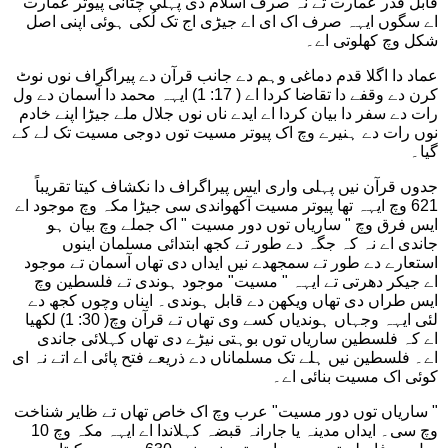
قابل قدر عمارت تے نہ صرف اسلام دی پہلی چٹانی پیوتر عمارت
اے سگوں ایہہ صرف اک ای اے جیڑی اج تک لُکی ہوئی اپنی اصل
شکل وچ کھلوتی اے۔
عماد دا اگلا قدم دماغی وہم دے جانب قرآن دے پیراگراف نوں نوٹ
کرن دے وقفے دا تقاضا کردا اے ( 17: 1) ایہہ محمد دا آسمان دے ول
رات دے سفر دا بیان کردا اے ایدے ناں نوں جلال ملے جیڑا اپنے خادم
نوں رات دے ہنیرے وچ اک پیوتر مسیت توں دوجی مسیت تک لے کے
گیا۔
جدوں قرآن نیں پہلی واری ایس پیراگراف دا نکشاف کیتا تقریباً
621 وچ ایہہ تھا پیوتر مسیت آکھواندی سی جیڑا مکہ وچ موجود اے
ایس فرق وچ " ساریاں توں دور مسیت " اک جملے وچ بیان ہو
جاندی اے نہ کہ جگہ دے طور تے کجھ ابتدائی مسلمان اینوں
استعارے دے طور تے سمجھدے نیں ایداں دی تھاں آسمان تے موجود
اے جیکر دھرتی تے ایہہ " مسیت" موجود ہوندی تے فلسطین وچ
ایس طراں دی تھاں ویکھن دے قابل ہوندی۔ ایناں وچوں کجھ دے
لئی ایہہ وجہاں ہوندیاں کسے وی تھاں تے قرآن وچ( 30: 1) لکھیا
اے کہ فلسطین ساریاں توں بوہتی نیڑے دی تھاں کہلائی جاندی
اے۔ فلسطین نیں ہلے تک مسلماناں دے ذریعے فتح پائی اے اتے نہ ای
کوئی اک مسیت بنائی اے۔
" ساریاں توں دور مسیت" عرب وچ اک خاص تھاں تے ظایر شناخت
وچ سی۔ ایداں مدینہ یا جارانہ قبضہ کہلاندا اے ایہہ مکہ وچ 10