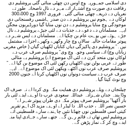
دی اسلامی جمہوریہ وچ اوس دن چھٹی منائی گئی یروشلیم دی
رفاقت دی صورت وچ اشتہار اتے مہر دے نال ناصحانہ طور تے
نعریاں دے ذریعے چھٹی منائی گئی۔ فروری 1997 وچ 300،000
لوکاں دے ہجوم نیں یروشلیم دے دن صدر ہاشمی رفسنجانی دی
موجودگی وچ منایا یروشلیم دے دن نوں منایا گیا دورڈیربون مجگن
ایہہ مسلماناں دے دعوے دے جذبات دے لئی جیڑے یروشلیم دے نال
جڑے ہوئے نیں بوہت عام بن چکیا اے۔ مسلماناں دے ایس شہر دے
پیوتر مقامات حالیہ سالاں وچ چار وکھرے وکھرے اجزا تے مشتمل
نیں۔" یروشلیم دی پاکیزگی دیاں کتاباں لکھیاں گیاں ( خاص مغربی
زباناں وچ) اتے سیاسی وجوہ وچ وی" یروشلیم صرف عرب دے
لوکاں نوں متحد کرن دے لئی اک موضوع اے) یروشلیم بے مثالی
طور تے عربی بولن نوں اکٹھیاں رکھن لئی اک موضوع بن گیا اے۔"
یروشلیم صرف عرب نوں اکٹھے ویکھن لئی اک موضوع اے۔ ایہہ
صرف عرب دے سیاست دونواں نوں اکٹھیاں کرنا اے جنوں 2000
وچ نوٹ کیتا گیا۔
چیلنجاں دے ویلے یروشلیم دی ھمایت مکہ وی کردا اے نہ صرف اک
وڈا بندہ جداں شہزادہ عبداللہ سعودی عرب دا اوہنے ایدے لئی بار
بار آکھیا" یروشلیم صرف پیوتر مکہ دی طراں پیوتر شہر اے"
حسین نصر اللہ ، حذب اللہ دا لیڈر اے اوہنے مزید اک اہم تقریر
کیتی اسی فلسطین نوں چھڈنا نئیں چاہندے سارے فلسطینی اتے
یروشلیم ایس تھاں تے قائم رہن گے۔ جتھے سارے جہادی اپنا منہ
ایدے وچ کر کے نماز پڑھن گے۔