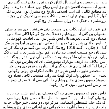
پاندا اے۔ حسین وی ایدے نال اتفاق کردے نیں۔ چٹان تےے گنبد دی
تعمیر اتے مسیت اقصیٰ دی وی ایس رواج نوں عماد دے ذریعے ہیکل
دے مطابق ڈالیا۔ اتے ایہہ اسلامی تاریخ وچ مشرق توں مغرب تک
کھلر گیا ایس پیوتر تھاں تے سارے نکات سیاسی تحریک توں جیڑے
یروشلیم دے جلال دے دوران مسلماناں وچ کھلرے۔
فیر عماد نیں ایناں نکات نوں وسعت دتی شہنشاہ دی سر پرستی
معمولی بن گئی اتے یروشلیم دھندلاہٹ وچ گر گیا اگلی ساڈے تن
صدیاں وچ کتابی تعریف نال ایس شہر نیں اپنی افادیت کھو دتی۔
اتے ایس جلالی شہر دی تعمیر ہلے مکی نئیں سی پر ایدا وجود مک
گیا ۔ ( چٹان تے گنبد 1016 وچ مک گیا) رب نیں گنبد نو ں ننگا کر دتا
سی تاں جو مسیت اقصیٰ دے بنان دا کم ہوئے شہر دیاں کنداں ڈگ
پیاں۔ نیو ڈینا سٹی ملڈ یروشلیم دے حکمراناں توں بد تر ہو گئے اتے
ایس علاقے دے ذریعے نیویارک یونیورسٹی ای ای پطرس نوں کیہ
کہندا اے" اتے اینان دی غارت گری اتے ایناں دے فرق دی وجہ کیہ
اے۔مختصر طور تے ایس شہر دی حالت لنگڑاندی ہوئی وکھالی
دیندی اے " سکھن ولے لوک گھٹ سی اتے مسیحی کافی تعداد وچ
ب،بونڈ دسویں صدی وچ یروشلیم دا آبائی سی اتے۷ صرف دوجے
شہر نیں ایس دورے نوں جاری رکھیا۔
خاص طور تے دسویں صدی دے اک مصنف نیں ایس شہر دے بارے
وچ بیان کیتا اے اتے ایہہ " صوبے دے نال املا دے نال جڑیا ہویا سی۔
اک نکے جئے فلسطین انتظامیہ مرکز توں دو معنی خیز حوالہ جات
ملدے نیں، ایلد مسلماناں دے حکمرانی دی ابتدائی صدی وچ یروشلیم