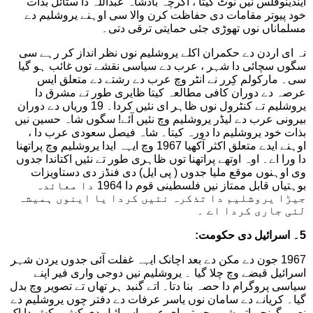
اینڈینوفلس نیں نوٹ کیتا ، اگرچہ بادشاہ عبداللہ دا سٹائل بذات
خود پیوتر مقامات دی حفاظت کرن والا سی اوہنے یروشلیم دے
مسلماناں نوں تھوڑی جئی حمایتی ترقی دتی۔
نہ ای اردن دے حکمران اکلے یروشلیم نوں نظر انداز کر رہے سی
سگوں سچائی دا شہر ، عرب دے سیاسی نقشے توں غائب ہو گیا
سی۔ مارکولم کِرر نے انٹر وچ عرب دے رشتے دے متعلق ایس
عرصہ دے دوران کافی مطالعہ کیتا ظایری طور تے مشرق دا
یروشلیم تے کنٹرول نوں ظاہر ای نئیں کردا۔ 19 وریاں دے دوران
بیرونی عرب دے لیڈر یروشلیم وچ نئیں آئے! سگوں شاہ حسین نیں
بذات خود یروشلیم دا دورہ کیتا۔ شاہ فیصل سعودی عرب دا ،
اوہنے ایدے متعلق اکثر آکھیا 1967 وچ ایہہ ایدا یروشلیم وچ پراتھنا
دا ورا اے۔ اوہ اوتھے پراتھنا توں ظاہری طور تے نئیں اکتاندا جدوں
وی اوہنوں موقع ملیا جدوں ( پی ایل) دی فنڈز دی دستاویزات
بوہتیاں قابل ممتاز نیں فلسطینی قوم دا 1964 دا معائدہ
جیڑا یروشلیم دا تذکرہ نئیں کردا یا اینوں ہمیشہ
لئی جاری کردا اے ۔
5۔ اسرائیل دی حکومت:
1967 جون دے مکن دے بعد اچانک ایہہ غفلت آئی جدوں یردن شہر
اسرائیل قبضے وچ چلا گیا ۔ یروشلیم نیں دوجی واری فیر اپنے
سیاسی پروگرام دا حصہ بنا دتا۔ اتے گنبد ہر تھاں تے تصویر وچ بدل
گیا۔ کریانے دے سامان نوں یاسر عرفات دے دفتر چوں یروشلیم دے
نعرے گونجے اتے شہر چھیتی ای عرب اسرائیل دی کش مکش دا اک