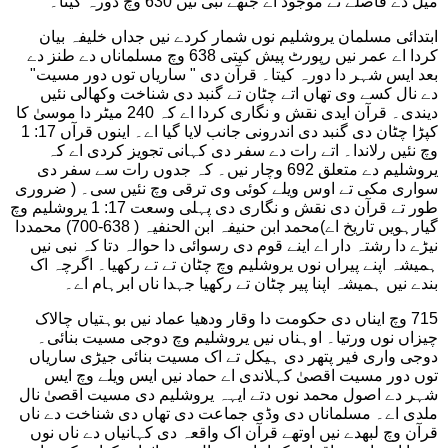
میل دے فاصلے تے موجود اے جتھے نبی نیں 630 وچ دورہ کیتا۔
ابتدائی مسلمان یروشلیم نوں شمار کردے نیں جداں خلیفہ بیان
کردا اے عمر نیں رپورٹ پیش کیتی 638 وچ مسلماناں دے طنز دے
بعد ایس شہر دا دورہ کیتا۔ قرآن دی " ساریاں توں دور مسیت"
دے نال کسے وی تھاں اتے چٹان تے گنبد دی شناخت وکھالی نئیں
دیندی۔ قرآن ایدی نقش و نگاری کردا اے کہ 240 میٹر دا موسیٰ کا
کپڑا چٹان دی گنبد دی اندرونی جانب لایا گیا اے۔ اینوں قرآں 17: 1
وچ نئیں رلاندا۔ اتے رات دے سفر دی کہانی تجویز کردی اے کہ
یروشلیم دے متعلق 692 وچار نیں۔ کہ جدوں رات سے سفر دی
سواری مکی تے اوس ویلے کوئی وی ترقی وچ نئیں سی۔ ( ضروری
طور تے قرآن دی نقش و نگاری دی پہلی وسعت 17: 1 یروشلیم وچ
گیارہویں تاریخ اے)محمد ابن حنیفہ ابن الحنفیہ ( 638-700) محمددا
نیڑے دا رشتہ دار اے اینے قوم دی رسوائی دا حوالہ دتا کہ نبی نیں
ہمیشہ اپنے پیراں نوں یروشلیم وچ چٹان تے تے رکھیا۔ اگرچہ اک
بندے نیں ہمیشہ اپنا پیر چٹان تے رکھیا جہدا ناں ابرہام اے۔
715 وچ ایناں دی حکومت دا وقار ودھیا عماد نیں بوہتیاں چالاک
چیزاں نوں ورتیا۔ اوہناں نیں یروشلیم وچ دوجی مسیت بنائی۔
دوجی واری فیر پتھر دی ہیکل تے اک مسیت بنائی جیڑی ساریاں
توں دور مسیت اقصیٰ کہلاندی اے حماد نیں ایس ویلے وچ ایس
شہر دے اصول محمد نوں دتے ایہہ یروشلیم دی مسیت اقصیٰ نال
ملدی اے۔ مسلماناں دی وڈی جماعت دی تھاں دی شناخت دے ناں
قرآن وچ لبھدے نیں اوتھے قرآن اک واقعہ دی کہانیاں دے ناں نوں