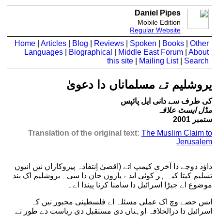
Daniel Pipes
Mobile Edition
Regular Website
Home
|
Articles
|
Blog
|
Reviews
|
Spoken
|
Books
|
Other
Languages
|
Biographical
|
Middle East Forum
|
About
this site
|
Mailing List
|
Search
یروشلیم تے مسلماناں دا دعویٰ
کی طرف سے دانی ایل پائپس
مڈل ایسٹ علاقہ
ستمبر 2001
Translation of the original text:
The Muslim Claim to
Jerusalem
داؤد دوجے دا آخری کیمپ اتے (اقصیٰ اِنتفادہ پیروکاراں نیں انیوں
تسلیم کیتا کیہ ہر کوئی ایدے پاروں جان دا سی۔ یروشلیم اک بند
موضوع اے جیڑا اسرائیل دا سامنا کرنا پیندا اے۔
ایس حصے وچ اک عملی مسئلہ اے فلسطینی مجبور نیں کہ
اسرائیل دا درالخلافہ اوہناں دی مستقبل دی ریاست دے طور تے