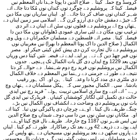
کروسڈ وچ حملہ کیتا ۔ صلاح الدین دا پوتا جہدا ناں المعظم نیں
فیصلہ کیتا کہ یروشلیم دے چوگرد توں کنداں نوں مُکا دتا جائے اتے
شہر کنداں توں صاف کر دتا جائے۔ اوہ ایناں ساریاں نوں مکا دین
گے جیڑے دمقش جان دی آرزو کرن گے۔ اسلامی سر زمین ایناں دے
ہتھاں وچ اے یروشلیم دے قعلوں نوں سٹن اتے ایناں دے اثر دی
ترغیب نوں مکان دے لئی ساری عمودی ڈھلواناں نوں مکا دین دا
فیصلہ کیتا۔ مصر اتے فلسطین دے مسلمان حکمراناں دے ویل وی
الکمال ( صلاح الدین دا اک پوتا المعظم دا بھرا) نیں مغربیاں نوں
یروشلیم دے نال تجارت کرن دی پیش کش کیتی جیکر اوہ مصر
نوں فیر چھڈ دین گے تے۔ پر اینے ایدے تے قبضہ نئیں کیتا دس وریاں
توں بعد 1229 وچ ایداں دی گل بات الکمال تک پہنچی۔ جدوں
الکمال نیں یروشلیم نوں فرید رچ دوم شہنشاہ دے حوالے کر دتا
نتیجے دے طور تے جرمنی دے رہنما نیں المعظم دے خلاف الکمال
دی ملٹری دی مدد کرنا دا وعدہ کیتا۔ ہن اوہ اک ہور رقیب
بادشاہ سی۔ الکمال مجبور سی کہ ہیکل مسلماناں دے ہتھاں وچ
رہے " اتے ادیے وچ ساری اسلامی تربیت ہوئے " فرید رچ نیں ایدی
حالت دی تکمیل لئی لگاتار کوششاں کیتیاں۔ فریڈرک نیں ایدی گل
بات نوں یروشلیم دی وضاحت دے انکشاف نوں الکمال نیں بڑے
چنگے طریقے نال کیتا۔ اوہنے چرچاں دی پاکیزگی نوں تباہ کیتا اتے
اوہ مکاناں نوں سٹن نوں من دا سی دوجے شبداں وچ صلاح الدین
نیں ایس شہر نوں 1187 وچ جارحانہ طریقے نال فتح کیتا اوہنے
اپنے پوتے دے ذریعے 42 ورے بعد تک رضاکارانہ طور تے کم کیتا۔ ایناں
دے پاروں سکھن دے بعد یروشلیم نوں مسیحیاں دے ہتھ واپس کر
دتا پر مسلماناں نیں ایس پیشن گوئی نوں گہر جذبات نال محسوس