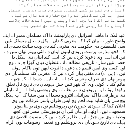
جیڑا اوہناں نیں مسیت اقصیٰ دے خلا ف حملہ کیتا
ایناں دی تصویر کشی کیتی۔ سعودی عرب دے شاہ فیصل
نیں ایس گل تے کھلی تے واضح حقارت دے نال بولیا۔
کند ماتم اک ڈھانچہ اے اوہناں نیں ایدے خلاف چلائے
ایناں دا تاریخی طور تے ایدے تے حق نئیں ہے۔
عبدالمک دا ماشہ اسرائیل دی پارلیمنٹ دا اک مسلمان ممبر اے اینے
واضح طور تے بیان کیتا کہ مغربی کنداں ہیکل دے نال منسلک نئیں
سی فلسطین دی حکومت دی مغربی کند دی ویب سائٹ دسدی اے
کہ کجھ مذہب پرست یہودی اینوں ایناں دے لئی پیوتر تھاں منن دے
نیں اتے ایہہ وی دعویٰ کردے نیں کہ ایہہ کند ایناں دی ہیکل دا
حصہ نئیں سارے تاریخی مطالعے اتے غلطیاں دیاں گھڑا جہدے وچ
اوہ کسے وی ایس قسم دے دعوے دا ثبوت لبھن توں ناکام ہوئے
نیں۔ ( پی اے) دے مفتی بیان کردے نیں کہ مغربی کند مسلماناں دی
پیوتر تھاں دی صرف مغربی کند اے ۔ اتے ایہہ دسدا اے کہ جتھے
ماتم کند دا کوئی وی اک پتھر نئیں جیڑا یہودیاں دی تاریخ نال تعلق
رکھدا ہوئے اوہ یہودیاں دے رابطے تے وی روشنی پاندا اے ۔ اتے ایناں
دی برطرفی دا اک اسرائیلی انٹرویو دسدا اے میں سنیا کہ آپ ہیکل
وچ سی یاں شاید بیت لحم وچ ایس طراں یاسر عرفات نیں وی
اعلان کیتا کہ یہودی حبرون نوں یروشلیم توں وی بوہتا پیوتر
سمجھدے نیں۔ اوتھے اوہناں لئی آن یونیورسٹی مصر توں کجھ
وظیفے وی نیں جیڑے ایہہ ظاہر کردے نیں کہ مسیت اقصیٰ دی
پہلے دی تاریخ یہودیاں دی یروشلیم وچ قدیمی رسومات نوں الزام
دیندے نیں۔