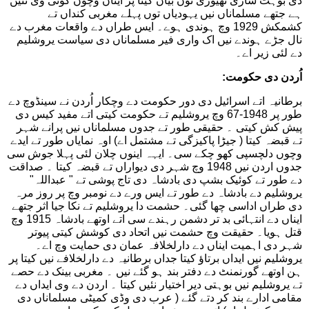
دی بوہت ساری تھیوری نوں بیان کیتا پر ایناں وچوں کوئی وی نئیں
ہے جتھے مسلماناں نیں یہودیاں توں پہلے مغربی کنداں تے
کشمکش 1929 وچ ہوندی ہوے۔ ایس طراں دے واقعات مغرب دے
نال جڑے ہوندے نیں اک واری فیر مسلماناں دی سیاست یروشلیم
دے لئی زیر اے۔
اُردن دی حکومت:
برطانیہ اتے اسرائیل دی دور حکومت دے وچکار اُردن نے سینڈوچ دے
طور پر 1948-67 وچ یروشلیم تے حکومت کیتی اتے مفید کیس دی
پیش کش کیتی ۔ حقیقی طور تے جدوں مسلماناں نیں پرانے شہر
تے قبضہ کیتا ( جیڑا پاکیزگی تے مشتمل اے) اوہ نمایاں طور تے ایدے
وچوں دلچسپی کھو چکے سی۔ ایہہ اینوں چلان لئی پہلا جوش سی
جدوں اردن نیں 1948 وچ شہر دی دیواراں تے قبضہ کیتا ۔ صداقت
دے طور تے کوئیک بشپ دی بادشاہ دی تاج پوشی تے " عبداللہ"
یروشلیم دے بادشاہ دے طور تے ایس ورے دے نومبر وچ پر روز مرہ
دی طراں اداسی چھا گئی۔ حشمت دا یروشلیم تے نکا جیا اثر جتھے
ایناں دے انتہائی بد تر دشمن رہندے سی اتے اوتھے بادشاہ 1915 وچ
قتل ہویا۔ حقیقت وچ حشمت نیں اتحاد دی کوشش کیتی پیوتر
شہر دی اہمیت ایناں دے دارلخلافہ عمان دی حمایت وچ اے۔
یروشلیم نیں ایداں برتاؤ کیتا جداں برطانیہ دے دارلخلافے نیں کیتا پر
ہن اوتھے گورنمنٹ دے دفتر بند ہو گئے نیں ۔ مغربی بینک دے حصے
تے یروشلیم نیں بوہتی دیر اختیار نئیں کیتا ۔ اردن دے وی ایداں دے
مقامی ادارے بند کر دتے گئے ( عرب دی وڈی کمیٹی مسلماناں دی