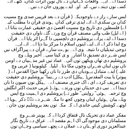
دسدا اے۔ ایہہ واقعات کہانیاں دے نال نوین اثرات کداں، کتھے اتے
کسے نوں دیندے نیں، کیہ اوہ ایدے پوروں جان دے نیں۔
ایس سارے راز دے باوجودیکہ ( قرآن دے بعد قریبی صدی وچ مسیت
کداں بن سکدی اے اتے ایدی ترقی کداں ہوندی قرآن دا مطلب کیہ
اے) فلسطین دی تاریخ وچ مسیت اقصیٰ دی حقیقی عمارت بنانا اے
( اے ایل) طب وائی مصنف قرآن وچ ورتے گئے ناواں دی حقیقت
دسدا اے اینے پرانے یروشلیم دی دلچسپی دا گہرا اثر پایا اے۔ قرآن
وچ ایدا ذکر اے اتے اینے اینوں اسلام دا مرکز بنا دتا اے۔ اتے ایہہ
دوجی تبدیلیاں دا نتیجہ وی اے۔ بوہت سارے قرآن دے پیراگراف نیں
ایس شہر دی تصدیق دا اشارہ و ی کیتا سی۔ آخیر ویلے وچ
یروشلیم دی تھاں ویکھن نوں آئی۔ عماد نیں غیر مذہبیاں دے اومن
ناں نوں ایناں شہراں وچوں مکا دتا۔ ایلیاہ کپٹویونیا ( عربی وچ
علیہ) ایدے متبادل یہودیاں دی طرز دا ناں رکھیا جیڑا القدس اے (
پیوتر) یا بیت المقدس( ہیکل) ادب دے رہنما" یروشلیم دی حقیقت
دی تعریف کردے ای ، اک جنری مصنف اے۔ ہیکل نوں صیون دا ناں
دیندا اے۔ نبی دی حدیثاں نوں ورتدے ہوئے( عربی حدیث اکثر انگلش
وچ ترجمہ ہوئی" روایتی" طور تے) یروشلیم دی اہمیت وچ ایس
ویلے بیان ہوئیاں ایناں وچوں کجھ دا مکہ شہر دے ناؒ ذکر ہویا اے
اوتھے کوشش کیتی جاندی اے کہ مکہ توں بعد یروشلیم نوں جان۔
مفکر عماد دی تحریک نال قتفاق کردا اے کہ پویتر شہر وچ
مسلماناں دی موجودگی اک اہم مقصد اے۔ عراق دے تاریخ نگار
عبدالعزیز دوری اوہناں دے عملاں دے پچھے سیاسی وجہاں نوں