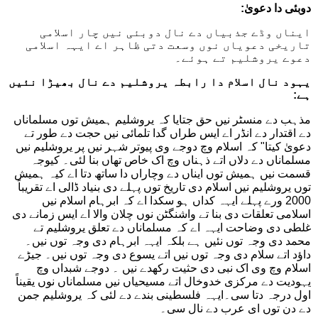
دوبئی دا دعویٰ:
ایناں وڈے جذبیاں دے نال دوبئی نیں چار اسلامی
تاریخی دعویاں نوں وسعت دتی ظاہر اے ایہہ اسلامی
دعوے یروشلیم تے ہوئے۔
یہود نال اسلام دا رابطہ یروشلیم دے نال بھیڑا نئیں
ہے:
مذہب دے منسٹر نیں حق جتایا کہ یروشلیم ہمیش توں مسلماناں
دے اقتدار دے انڈر اے ایس طراں گدا تلمائی نیں حجت دے طور تے
دعویٰ کیتا" کہ اسلام وچ دوجے وی پیوتر شہر نیں پر یروشلیم نیں
مسلماناں دے دلاں اتے ذہناں وچ اک خاص تھاں بنا لئی۔ کیوجہ
قسمت نیں ہمیش توں ایناں دے وچاراں دا ساتھ دتا اے کیہ ہمیش
توں یروشلیم نیں اسلام دی تاریخ توں پہلے دی بنیاد ڈالی اے تقریباً
2000 ورے پہلے ایہہ کداں ہو سکدا اے کہ ابرہام اسلام نیں
اسلامی تعلقات دی بنا تے واشنگٹن نوں چلان والا اے ایس زمانے دی
غلطی دی وضاحت ایہہ اے کہ مسلماناں دے تعلق یروشلیم تے
محمد دی وجہ توں نئیں ہے بلکہ ایہہ ابرہام دی وجہ توں نیں۔
داؤد اتے سلام دی وجہ توں نیں اتے یسوع دی وجہ توں نیں۔ جیڑے
اسلام وچ وی اک نبی دی حثیت رکھدے نیں ۔ دوجے شبداں وچ
یہودیت دے مرکزی خدوخال اتے مسیحیاں نیں مسلماناں نوں یقیناً
اول درجہ دتا سی۔ایہہ فلسطینی بندے دے لئی کہ یروشلیم جمن
دے دن توں ای عرب دے نال سی۔