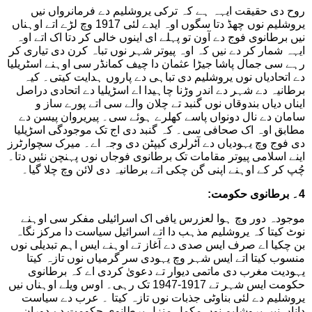
روح دی حقیقت ایہہ ہے کہ ترکی یروشلیم دے فرمانرواں نیں
یروشلیم نوں چھڈ دتا سگوں اوہ ایدے لئی 1917 وچ لڑے اتے اوہناں
نیں برطانوی فوج دے آون تو پہلے ای اینوں خالی کر دتا اک اتے اوہ
ایہہ شمار کر دے نیں کہ اوہ پیوتر شہر نوں تباہ کرن دی تیاری کر
رہے سی جمال پاشا جیڑا عثمان دا چیف کمانڈر سی اوہنے اسٹریلیا
دے اتحادیاں نوں یروشلیم دی تباہی دے پاروں ہدایت کیتی۔ کیہ
برطانیہ دے شہر دے اندر وڑنا چاہیدا اے اسڑیلیا دے اتحادی دراصل
ایناں دیاں بندوقاں نوں گنبد تے چلان والے سی اتے پورے ساز و
سامان دے نال دونواں پاسے کھلرے ہوئے سی۔ پیریروان پیسن دے
مطابق اوہ اک صحافی سی۔ کہ گنبد دی اج تک موجودگی اسڑیلیا
دی فوج وچ یہودیاں دے آٹرلری کیپٹن دی وجہ اے۔ میرک سچوارٹرز
اینے اسلامی پیوتر مقامات تک برطانوی فوجاں نوں پہنچن نئیں دتا۔
چُپ کر کے اوہنے اپنی گن چکی اتے برطانیہ دی لائن وچ چلا گیا۔
4۔ برطانوی حکومت:
موجودہ دور وچ ہوا لعزرس یافی اک اسرائیلی مفکر سی اوہنے
نوٹ کیتا کہ یروشلیم مذہب دا اتے اسرائیل سیاست دا مرکز نگاہ
بن چکیا اے صرف ایس صدی دے آغاز تے اوہنے ایس اہم تبدیلی نوں
منسوب کیتا اتے ایس شہر وچ یہودی سر گرمیاں نوں تازہ کیتا
یہودیت مغرب دی ماتمی دیوار تے دعویٰ کردی اے کہ برطانوی
حکومت ایس شہر تے 1917-1947 تک رہی۔ اوس ویلے اوہناں نیں
یروشلیم دے لئی بناوٹی جذبات نوں تازہ کیتا ۔ عرب دے سیاست
داناں نیں یروشلیم نوں مکمل منزل برطانوی حکومت دے دوران