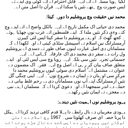
لُکیا ہویا مسلہ اے اتے ایہہ قابل احترام اے اتے کوئی وی ایدے تے
ایس صورت وچ ہتھے نئیں پا سکدا ایہہ قرآن دا اصل متن اے۔
محمد نیں حقیقت وچ یروشلیم دا دورہ کیتا:
محمد دی حیاتی اک مکمل تاریخ اے ایہہ بالکل واضح اے اتے ایدے وچ
کتے وءی ذکر نئیں ملدا کہ اینے فلسطین اتے عرب نوں چھڈیا ہوئے
۔ کجھ گھٹ کہ اوہنے یروشلیم دا سفر کیتا ایس لئی کیبرن
آرمسٹرانگ نیں اسلام تے اسپیشل سٹڈی کیتی اے اوہ لکھدا اے کہ
مسلماناں دی اصل عبارت اینوں صاف طور تے دسدی اے یروشلیم
ول رات دے سفر دی محمد دی اک عارفانہ کہانی اے۔ ایہہ
جسمانی تجربہ نئیں سی بلکہ ایہہ رویا وچ سی ایس لئی اوہ ایدے
متعلق صاف بیان کر رہی اے اصل وچ ایہہ فقرہ اک مضمون دے
عنوان تے مشتمل اے" اسلام دی سوٹی کیوں یروشلیم محمد دا
مرکز سی اوہناں دے ایمان دے شروع توں"۔ ایہہ اینی چنگی گل
نئیں آرمسٹرانگ اپنے آپ نوں مسلماناں دی بے رحم غلط بیانی دے
حملے دے اندر سمجھدا اے اوہ دعویٰ کردا اے کہ مسلمان اہنے نبی
دے معجزے تے ایمان نئیں رکھدے۔
یہود یروشلیم نوں اہمیت نئیں دیندے:
یہودی مغربیاں دے نال رابطے دا پہلا قدم کافی تردید کردا اے ہیکل
دا پرنا حصہ ای صرف کھلوتا سی۔ 1967 وچ اسلام دے اعلیٰ
لوکاں نیں یہودیاں دے ایس کند دے نال جڑے ہوئے اتے
اسی ہیکل دا نقشہ کھچیا اتے اوہناں دے عملاں دا