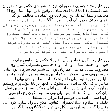
یروشلیم وچ دلچسپی دے دوران جیڑا دمشق دی حکمرانی دے دوران
عماد ڈینسٹی ( 661-750) دی بنیاد تے وقوع پذیر ہویا۔ مکہ وچ اک
مخالف رہنما عبداللہ بن زبیر 680 وچ عماد دے مخالف ہو گیا،
آخری حد تک جدوں تک اوہ نہ مریا 692 تیک اوہ اوہدے خلاف
لڑدا رہیا عماد دی حکومت نے سیریہ وچ سرفرازی پائی
عرب دے خرچے تے اوہناں نیں دمشق نوں پاک کرن لئی
کجھ اقدامات چکے۔ پر بوہتی اوہدی مخالفت ایدے وچ
شامل سی عبرانی یونیورسٹی دا ابمبکام ایلاد کیہ
کہندا اے کہ اینوں وڈا بنان لئی اک بوہت وڈی کوشش
اے یروشلیم نوں عزت دین دی۔ ہو سکدا اے کہ اوہ
اینوں مکہ دے برابر بنان دی کوشش کردے ہون۔
یروشلیم دے کول عماد یہوآویہ دا پہلا حکمران اے ایس تھاں تے
جتھے اوہ خلیفہ بنیا ۔ اوہ اتے اوہد جانشین تعمیراتی کماں وچ
مصروف سی۔ مذہبی عمارتاں نوں اتے شہر دی سڑکاں نوں بنان
وچ مصروف سی۔ ممکن اے عماد نیں یروشلیم نوں بنان دا منصوبہ
بنایا ہوئے یروشلیم ایناں دا دارلخلافہ اتے انتظامیہ دی تھاں اے
ظاہر اے کہ ایلاد نے ایناں دے سلوک دا کجھ اثر پایا ہوئے پر یروشلیم
ایمان دا اک بنیادی شہر اے اتے اسرائیلی معکہ اضحاق حسین نقیل
بیان کردے نیں کہ عماد ایس بیان نوں منسوب کرن وچ دلچسپی
رکھدا سی ۔ اسلامی خوشبو ایدا مرکز اتے تسلط اے ۔ ایہہ عماد
خلیفہ دا اسلام دا پہلا تعمیراتی ڈھانچہ مکن دے ول اشارہ کردا اے۔
چٹان دا گنبد یہودیاں دی ہیکل دی تھاں تے 688 وچ بنایا گیا ایہہ