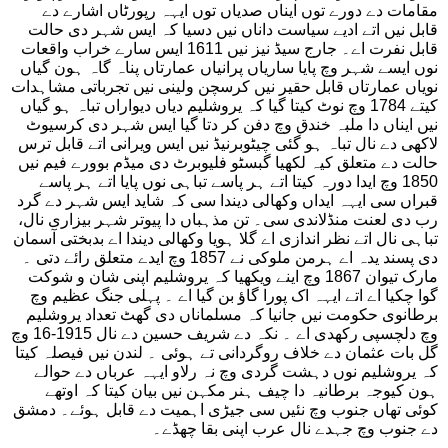
مقامات دے دورے توں ایناں صدیاں توں ایہہ رپورٹاں اشارے دے
قابل نیں اتے ادیے سیاست داناں نیں دسیا کہ ایس شہر دی حالت
قابل نفرت اے۔ جارج سیڈ نیز نیں 1611 ایس سارے خراب واقعات
نوں ایسے شہر وچ پایا ساریاں پرانیاں عمارتاں پناہ گاہ ہون گیاں
نویاں عمارتاں قابل حقیر نیں کرسچن ولینی نیں تجرباتی مشاہدات
کیتے 1784 وچ نوٹ کیتا گیا کہ یروشلیم دیاں دیواراں تباہ ہو گیاں
نیں ایناں دا ملبہ خندق وچ دفن کر دتا گیا ایس شہر دی کرسیوٹ
لاکھی دے نال تباہ ہو گئی چیٹوبرنیڈ نیں ایس ویرانی اتے قابل ترس
حالت دے متعلق کیہ لکھیا گبسٹو فلیوبرٹ دی میڈم بوورے فیم نیں
1850 وچ ایدا دورہ کیتا اتے ہر پاسے تباہی نوں پایا اتے ہر پاسے
قبراں سی ایہہ ایداں وکھالی دیندا سی کہ شاید ایس شہر دے گرد
رب دی لعنت منڈلاندی سی۔ تن مذہباں دا پیوتر شہر بیزاری نال،
تباہی نال اتے نظر اندازی اے گلا ہویا وکھالی دیندا اے بدبختی آسمان
دی پسند یدہ اے ہرمن ملوکی نے 1857 وچ ایدے متعلق رائے دتی ۔
مارک تیوان 1867 وچ اینے ویکھیا کہ یروشلیم اپنی شان و شوکت
گوا چکیا اے اتے ایہہ اک پورا گاؤ بن گیا اے ۔ پہلی جنگ عظیم وچ
برطانوی حکومت نیں جانیا کہ مسلماناں دی گھٹ تعداد یروشلیم
وچ دلچسپی رکھدی اے ۔ نکہ دے شریف حسین دے نال 1915-16 وچ
گل بات عثمان دے خلاف روگردانی تے ہوئی ۔ لندن نیں فیصلہ کیتا
کہ یروشلیم نوں دہشت گردی وچ نہ رلاو ایہہ عرباں دے حوالے
ہون کیوجہ برطانیہ دا چیف ہنر مکہن نیں بیان کیتا کہ اوتھے
کوئی تھاں جنوب وچ نئیں سی جیڑی اہمیت دے قابل ہوئے۔ دمشق
دے جنوب وچ جہدے نال عرب اپنی بقا چھڈے۔