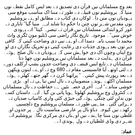
بعد وچ مسلماناں نیں قرآن دی تصدیق دے بعد ایس کامل نقطے نوں
منیا کہ یروشلیم نوں قبیلے دے طور تے مننا اک مناسب موقع سی
یہودیاں نوں منن دا۔ لوکاں دی کتاب دے مطابق اوہنے یروشلیم
نوں مقدس شہر نوں چنن دا حکم دتا شاید ایہہ منیا گیا" تاباری تے
غور کرو ابتدائی مسلماناں نیں قرآن تے تبصرہ کیتا" اتے یہودی
خوش سی"۔ موجودہ تاریخ نگار راضی سی ڈبلیو مون ٹگری واٹ
محمد دا نسب نامہ دسدا اتے اوہنے نبی دی وضاحت کیتی کہ کافی
دیر توں بعد یہودی جذبات دی رعایت کیتی دو تحریک نگاراں دی لو
وچ ایناں وچوں اک دی خواہش سی کہ یہودیاں دے نال صلح ہوئے۔
قرآن دی ہدایت دے بعد مسلماناں نیں یروشلیم نوں چھڈ دتا
مسلماناں دے تابع ایس قبضے دی وضاحت جدوں بشپ آرکلف دورے
دے لئی اوتھے آیا فانسیسی مقام تے 680 وچ تے اوہنے اینوں ویکھن
دے بعد رپورٹ پیش کیتی۔ " پراتھنا کرن دے گھر جتھے کھلرے ہوئے
مسلمان اکٹھے ہوندے منصوبیاں دے نال ایس تباہی تے اوہ بڑی
خوشی مناندے" ایہہ آخری حصہ نئیں ہے حفاظت دے نال مسلماناں
دے کنٹرول وچ یروشلیم کھلوتا ہویا پانی بن گیا۔ ایہہ داستان کسے
نوں بدلن لئی چنگی ہوئے گی جیڑی کئی واری کامیاب صدیاں تے
دہرائی گئی۔ مذہبی طور تے مسلمان یروشلیم وچ دلچسپی
رکھدے نیں کیوجہ دباؤ بال پر عارضی مناسبت نال ۔ پر جدوں اوہ
غلطی نوں مننا چاہندے نیں اوہناں دی مرکزی نگاہ یروشلیم اتے
شہر دی وڈی غلطیاں دے ول ہوندی اے۔
عماد: