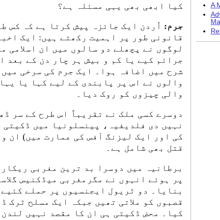
کیا ابھی بھی یہی مسئلہ ہے؟
A M
Ad
Ma
جرم:
اُردن ایک جائزہ پیش کرتا ہے کہ کس ط
Re
جرائم کیے یا کم و بیش ہر چار دن کے بعد ا
شرح میں اضافہ ہوا۔ ایک جرم کی سرخی میں 
والوں نے اس پر پابندی کے لیے کہا یا یہاں
والی چیزوں کو روک دیا۔
دوسرے کسی ملک نے تقریباً اس طرح کے سر ڈ
کی اور ایک لیزنگ آفس کی عمارت میں) ان و
قتل بھی شامل ہے۔
برطانیہ میں دوسرا بد ترین مغربی ریکارڈ
پر ہوئے انہوں نے مگرمغربی میڈکنیس گلاسگ
بنایا۔ دو ٹریول ایجنسیوں پر حملے کئیے 
قصبوں کو ملاتی تھیں جبکہ ایک مسلح ٹرک ڈ
کیا۔ محض ڈکیتی ہی ان کا مقصد نہیں لندن 