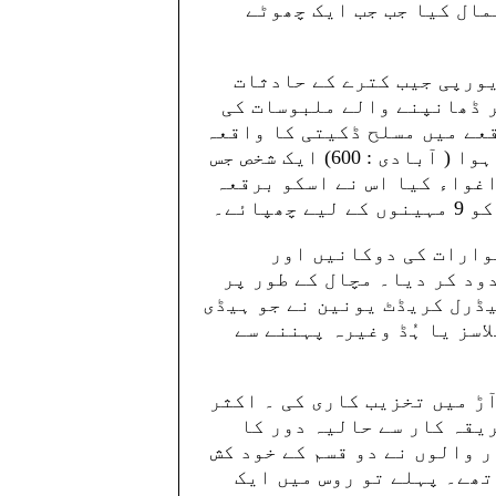
مال کیا جب جب ایک چھوٹے
یورپی جیب کترے کے حادثات
ر ڈھانپنے والے ملبوسات کی
قعے میں مسلح ڈکیتی کا واقعہ
ہیڈی نائیٹ کیرولینا کی پیلپنر بنک میں ہوا ( آبادی : 600) ایک شخص جس
لیک سٹی میں اغواء کیا اس نے اسکو برقعہ
ائے۔
وارات کی دوکانیں اور
ود کر دیا۔ مچال کے طور پر
ڈرل کریڈٹ یونین نے جو ہیڈی
اسز یا ہُڈ وغیرہ پہننے سے
ڑ میں تخزیب کاری کی ۔ اکثر
یقہ کار سے حالیہ دور کا
 والوں نے دو قسم کے خود کش
تھے۔ پہلے تو روس میں ایک