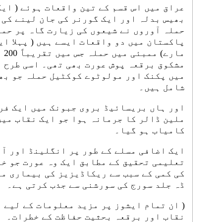
عراق میں اس قسم کے تین واقعات ہوئے ( ایک
بھیس بدلہ اور ایک گورنر کی جان لینے کی 
مار
مشکوق برقعہ پوش عورت بھی تھی۔ اسی طرح 
میں پکنک اور مولوٹوے کوکٹیل حملہ جو بھ
شامل ہیں۔
ملین ڈالر کا جرمانہ ہوا جو ایک نقاب میں
کامیاب ہو گیا۔
ایک اضافی مسلے کے طور پر انگلینڈ اور آ
تعلیمی تحقیق کے مطابق ایک وہ عورت جو خو
کی کمی کے سبب سے ریکاڈیزیز کی بیماری می
ڈہ جلد سورج کی سورشنی سے جذب کرتی ہے۔
( ان تمام ایشوز پر مزید معلومات کے لیے د
نقاب اور برقعہ بحثیت حفاظت کے خطرات۔