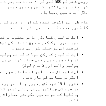
روسی شخص کو 500 کلو گرام مادے سے
کرنے کے لیے پاکٹیا کے صوبے میں دوسرا ای
جلال آباد میں چھپایا۔
عام طور پر اگرچہ تشدد کے ان ارادوں کو ب
کا ظہور حملے کے بعد بھی نظر آتا ہے۔
ایک طالبان کمانڈر حاجی یعقوب برقعے
صوبے میں ایک گھر سے بچ نکلنے کی کوش
فوجیں اس پر حملہ کر رہی تھیں۔
ایک طالبان کارکن مولا خالد نے پولیس
پولیس والے اور 5 عام لوگ)
ایک خود کش حملہ آور نے حلمنز صوبہ م
انگریز سپاہی کو مار دیا۔
تقریباً 15 خود کش بمبوں والے جو
پر خود کش جیکٹیں پہنی ہوئی تھیں کلا
گئے۔