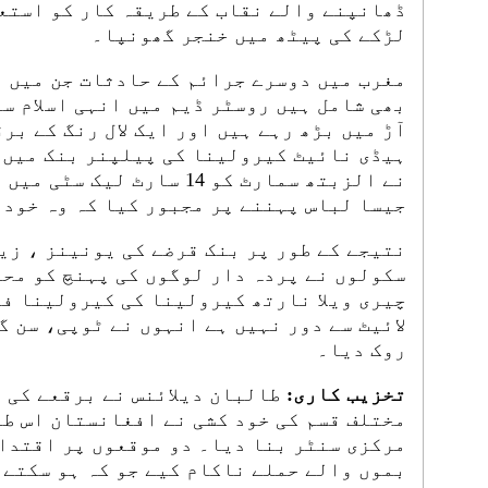
ڈھانپنے والے نقاب کے طریقہ کار کو استع
لڑکے کی پیٹھ میں خنجر گھونپا۔
مغرب میں دوسرے جرائم کے حادثات جن میں 
بھی شامل ہیں روسٹر ڈیم میں انہی اسلام س
آڑ میں بڑھ رہے ہیں اور ایک لال رنگ کے بر
نے الزبتھ سمارٹ کو 14 سارٹ 
جیسا لباس پہننے پر مجبور کیا کہ وہ خود کو 9 مہینوں کے لیے چھپ
نتیجے کے طور پر بنک قرضے کی یونینز ، زی
سکولوں نے پردہ دار لوگوں کی پہنچ کو محد
چیری ویلا نارتھ کیرولینا کی کیرولینا فی
لائیٹ سے دور نہیں ہے انہوں نے ٹوپی، سن گل
روک دیا۔
تخزیب کاری:
طالبان دیلائنس نے برقعے کی آ
مختلف قسم کی خود کشی نے افغانستان اس طر
مرکزی سنٹر بنا دیا۔ دو موقعوں پر اقتدار
بموں والے حملے ناکام کیے جو کہ ہو سکتے 