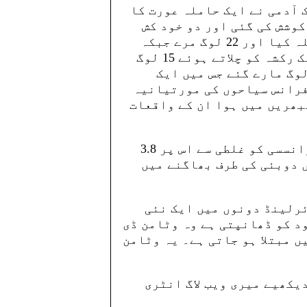
 آدمی نے ایک حاملہ عورت کا
کوشش کی گئی اور دو خود کش
حملہ آوروں نے شیعوں کی زیارت گاہ پر حملہ کیا اور 22 لوگ مرے جبکہ
پاکستان میں دو واقعات ایسے ہیں ( پہلا ایک رکشہ کو چلاتے ہوئے 15 لوگ
ے) ممبئی میں حملہ جس میں تقریباً 200 لوگ مارے گئے جس میں ایک
فرانس سیاحوں کی مورتیانیہ
بھریں میں ہوا ان کے واقعات
اور ہاں بریسائیڈ بروی جبونک میں ایک فرانسسی کو غلطی سے اس پر 3.8
 دوبئی کی طرف بھاگنے میں
ئرلینڈ دونوں میں ایک نئی
د کو ڈھانپتی ہے وہ وٹامن ڈی
ں مبتلا ہو جاتی ہے۔ یہ وٹامن
یکھیے میری ویب لاگ انٹری