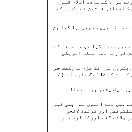
 بھر ےہوئے مواد کے ساتھ اسلام قبول
ک افغانی خاتون نے اک بم کو
رقعے کے پیچھے چھپایا گیا جن
 میں مارا گیا جب وہ غزنی کے
ش کر رہا تھا جبکہ امریکی
 پٹرول پر ایک بڑی مارکیٹ جو
فرح کے صوبے میں تھی حملہ کیا اس میں کم از کم 12 لوگ مارے گئے( 7
یں ایک پشتو بولنے والے
 برقعے میں تھے انہوں نے اپنی کمر
شنکوفیں اور گرنیڈ لانچر
پاکٹیا کے صوبے میں حکومتی عمارات پر چلائے گئے اور 12 لوگ مارے