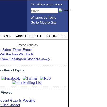
69 million page views
Writings by Topic
Go to Mobile Site
T FORUM
ABOUT THIS SITE
MAILING LIST
Latest Articles
e Sides, Three Errors
Will the Iran War End?
el Now Endangers Diaspora Jewry
ow Daniel Pipes
 Viewed
Decent Gaza Is Possible
. Zuhdi Jasser