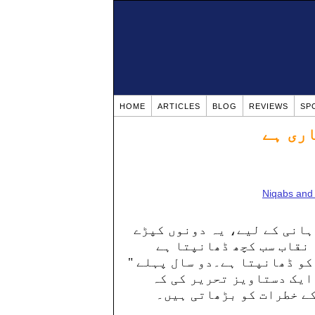
HOME
ARTICLES
BLOG
REVIEWS
SP
اری ہے
Niqabs and 
ہانی کے لیے، یہ دونوں کپڑے
 نقاب سب کچھ ڈھانپتا ہے
کو ڈھانپتا ہے۔دو سال پہلے "
 ایک دستاویز تحریر کی کہ
کے خطرات کو بڑھاتی ہیں۔