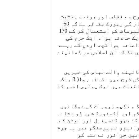
رح سے نقاب اور برقعے بحثیت
قانونی طور پر اہمیت رکھتے ہیں: ایک اخبار کی رپورٹ بتاتی ہے کہ 50
لوگوں نے پچھلے دو سالوں میں ان اسلامی ملبوسات کو استعمال کر کے 170
یک حادثہ ہوا۔ ایک جرم کی
اضافہ ہوا کچھ اردن کے رہنے
 تک کہ ان اسلامی سر ڈھانپنے
ھانپنے والے لباس کی خبریں
نہیں دی فلدیفیہ، پینسلونیا میں ڈکیتی کی شرح میں اضافہ ہوا( 3 بنک
اقعات میں ایک پولیس افسر کا
 ہے کچھ زیورات کی دوکانوں
و اور آکسفورڈ شہر کو نشانہ
گئے جو ڈنسیٹبل اور لوٹن کے
رائیور نے برمنگم میں یہ جرم
میں جوانوں نے منہ کو