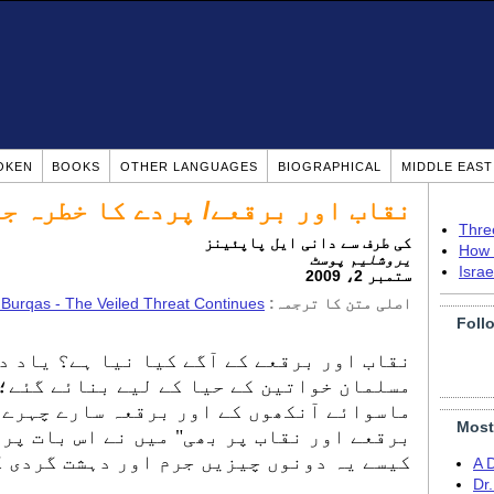
OKEN
BOOKS
OTHER LANGUAGES
BIOGRAPHICAL
MIDDLE EAS
نقاب اور برقعے/ پردے کا خطرہ ج
Thre
کی طرف سے دانی ایل پاپئینز
How 
یروشلیم پوسٹ
Isra
ستمبر 2، 2009
اصلی متن کا ترجمہ:
Burqas - The Veiled Threat Continues
Foll
نقاب اور برقعے کے آگے کیا نیا ہے؟ یاد د
مسلمان خواتین کے حیا کے لیے بنائے گئے؛
ماسوائے آنکھوں کے اور برقعہ سارے چہرے 
Most
برقعے اور نقاب پر بھی" میں نے اس بات پر
کیسے یہ دونوں چیزیں جرم اور دہشت گردی 
A 
Dr