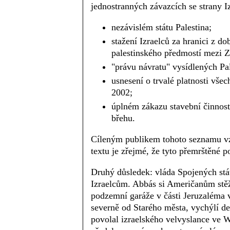
jednostranných závazcích se strany Iz
nezávislém státu Palestina;
stažení Izraelců za hranici z d
palestinského předmostí mezi
"právu návratu" vysídlených Pal
usnesení o trvalé platnosti vše
2002;
úplném zákazu stavební činnos
břehu.
Cíleným publikem tohoto seznamu vzn
textu je zřejmé, že tyto přemrštěné 
Druhý důsledek: vláda Spojených st
Izraelcům. Abbás si Američanům stěž
podzemní garáže v části Jeruzaléma 
severně od Starého města, vychýlí d
povolal izraelského velvyslance ve 