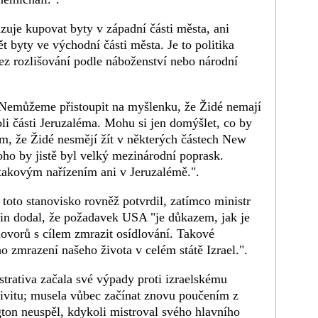
uje kupovat byty v západní části města, ani
t byty ve východní části města. Je to politika
ez rozlišování podle náboženství nebo národní
 "Nemůžeme přistoupit na myšlenku, že Židé nemají
oli části Jeruzaléma. Mohu si jen domýšlet, co by
em, že Židé nesmějí žít v některých částech New
ho by jistě byl velký mezinárodní poprask.
takovým nařízením ani v Jeruzalémě.".
toto stanovisko rovněž potvrdil, zatímco ministr
ein dodal, že požadavek USA "je důkazem, jak je
hovorů s cílem zmrazit osídlování. Takové
 zmrazení našeho života v celém státě Izrael.".
rativa začala své výpady proti izraelskému
aivitu; musela vůbec začínat znovu poučením z
ton neuspěl, kdykoli mistroval svého hlavního