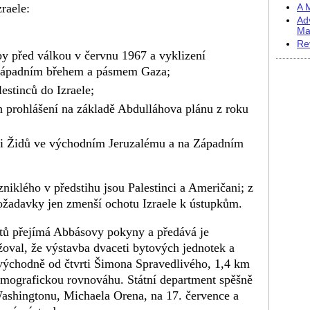
raele:
A M
Ad
Ma
Re
oby před válkou v červnu 1967 a vyklizení
 Západním břehem a pásmem Gaza;
estinců do Izraele;
ch prohlášení na základě Abdulláhova plánu z roku
ti Židů ve východním Jeruzalému a na Západním
iklého v předstihu jsou Palestinci a Američani; z
požadavky jen zmenší ochotu Izraele k ústupkům.
átů přejímá Abbásovy pokyny a předává je
oval, že výstavba dvaceti bytových jednotek a
východně od čtvrti Šimona Spravedlivého, 1,4 km
emografickou rovnováhu. Státní department spěšně
Washingtonu, Michaela Orena, na 17. července a