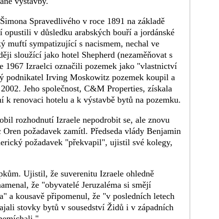
ané výstavby.
rt Šimona Spravedlivého v roce 1891 na základě
 opustili v důsledku arabských bouří a jordánské
ký muftí sympatizující s nacismem, nechal ve
zději sloužící jako hotel Shepherd (nezaměňovat s
 1967 Izraelci označili pozemek jako "vlastnictví
ý podnikatel Irving Moskowitz pozemek koupil a
ku 2002. Jeho společnost, C&M Properties, získala
ní k renovaci hotelu a k výstavbě bytů na pozemku.
bil rozhodnutí Izraele nepodrobit se, ale znovu
ec Oren požadavek zamítl. Předseda vlády Benjamin
erický požadavek "překvapil", ujistil své kolegy,
kům. Ujistil, že suverenitu Izraele ohledně
namenal, že "obyvatelé Jeruzaléma si smějí
a" a kousavě připomenul, že "v posledních letech
najali stovky bytů v sousedství Židů i v západních
nemíchali.".