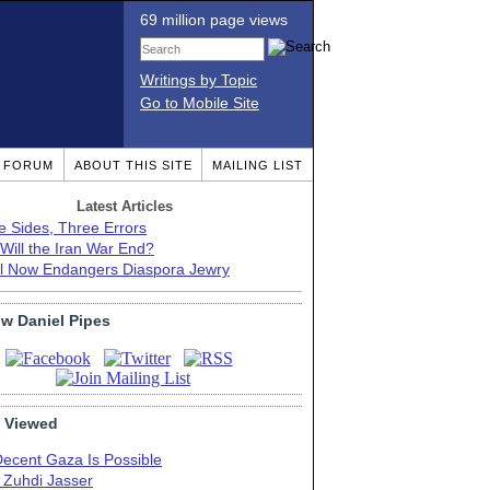
69 million page views
Writings by Topic
Go to Mobile Site
T FORUM
ABOUT THIS SITE
MAILING LIST
Latest Articles
e Sides, Three Errors
Will the Iran War End?
el Now Endangers Diaspora Jewry
ow Daniel Pipes
 Viewed
Decent Gaza Is Possible
. Zuhdi Jasser