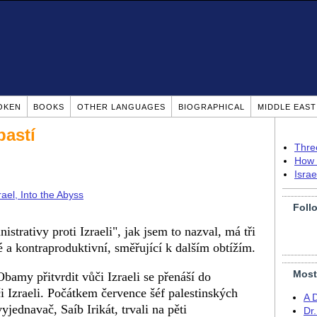
OKEN
BOOKS
OTHER LANGUAGES
BIOGRAPHICAL
MIDDLE EAS
pastí
Thre
How 
Isra
el, Into the Abyss
Foll
trativy proti Izraeli", jak jsem to nazval, má tři
é a kontraproduktivní, směřující k dalším obtížím.
Most
bamy přitvrdit vůči Izraeli se přenáší do
 Izraeli. Počátkem července šéf palestinských
A 
ednavač, Saíb Irikát, trvali na pěti
Dr