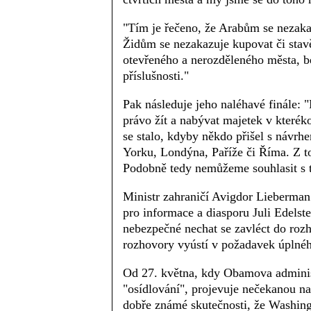
"Tím je řečeno, že Arabům se nezakaz
Židům se nezakazuje kupovat či stavě
otevřeného a nerozděleného města, b
příslušnosti."
Pak následuje jeho naléhavé finále:
právo žít a nabývat majetek v kterék
se stalo, kdyby někdo přišel s návrh
Yorku, Londýna, Paříže či Říma. Z to
Podobně tedy nemůžeme souhlasit s 
Ministr zahraničí Avigdor Lieberman 
pro informace a diasporu Juli Edelst
nebezpečné nechat se zavléct do roz
rozhovory vyústí v požadavek úplného
Od 27. května, kdy Obamova administ
"osídlování", projevuje nečekanou n
dobře známé skutečnosti, že Washing