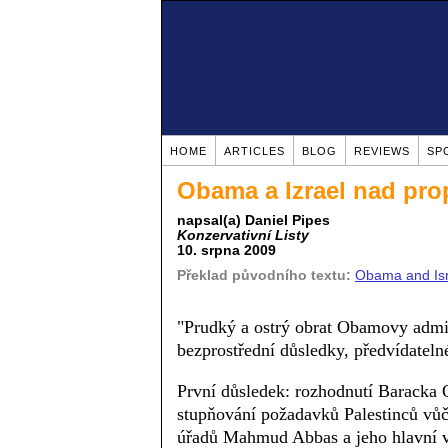
HOME
ARTICLES
BLOG
REVIEWS
SP
Obama a Izrael nad pro
napsal(a) Daniel Pipes
Konzervativní Listy
10. srpna 2009
Překlad původního textu:
Obama and Isra
"Prudký a ostrý obrat Obamovy adminis
bezprostřední důsledky, předvídateln
První důsledek: rozhodnutí Baracka O
stupňování požadavků Palestinců vůči
úřadů Mahmud Abbas a jeho hlavní vyj