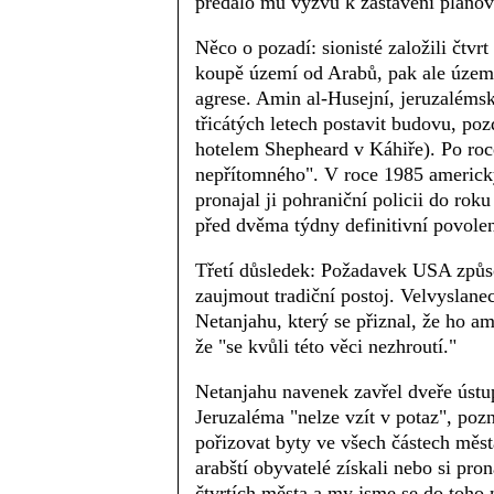
předalo mu výzvu k zastavení plánov
Něco o pozadí: sionisté založili čtv
koupě území od Arabů, pak ale území
agrese. Amin al-Husejní, jeruzaléms
třicátých letech postavit budovu, po
hotelem Shepheard v Káhiře). Po roce
nepřítomného". V roce 1985 americk
pronajal ji pohraniční policii do ro
před dvěma týdny definitivní povole
Třetí důsledek: Požadavek USA způso
zaujmout tradiční postoj. Velvyslan
Netanjahu, který se přiznal, že ho am
že "se kvůli této věci nezhroutí."
Netanjahu navenek zavřel dveře ústup
Jeruzaléma "nelze vzít v potaz", poz
pořizovat byty ve všech částech měst
arabští obyvatelé získali nebo si pro
čtvrtích města a my jsme se do toho 