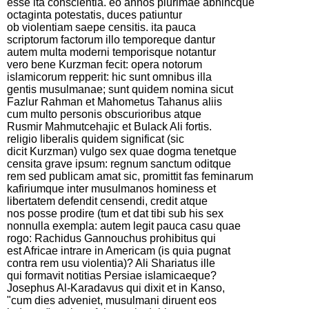
esse ita conscientia. eo annos plurimae abhincque
octaginta potestatis, duces patiuntur
ob violentiam saepe censitis. ita pauca
scriptorum factorum illo temporeque dantur
autem multa moderni temporisque notantur
vero bene Kurzman fecit: opera notorum
islamicorum repperit: hic sunt omnibus illa
gentis musulmanae; sunt quidem nomina sicut
Fazlur Rahman et Mahometus Tahanus aliis
cum multo personis obscurioribus atque
Rusmir Mahmutcehajic et Bulack Ali fortis.
religio liberalis quidem significat (sic
dicit Kurzman) vulgo sex quae dogma tenetque
censita grave ipsum: regnum sanctum oditque
rem sed publicam amat sic, promittit fas feminarum
kafiriumque inter musulmanos hominess et
libertatem defendit censendi, credit atque
nos posse prodire (tum et dat tibi sub his sex
nonnulla exempla: autem legit pauca casu quae
rogo: Rachidus Gannouchus prohibitus qui
est Africae intrare in Americam (is quia pugnat
contra rem usu violentia)? Ali Shariatus ille
qui formavit notitias Persiae islamicaeque?
Josephus Al-Karadavus qui dixit et in Kanso,
"cum dies adveniet, musulmani diruent eos