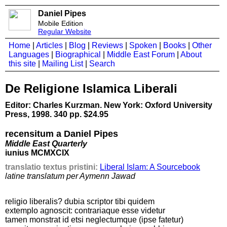
Daniel Pipes
Mobile Edition
Regular Website
Home
|
Articles
|
Blog
|
Reviews
|
Spoken
|
Books
|
Other
Languages
|
Biographical
|
Middle East Forum
|
About
this site
|
Mailing List
|
Search
De Religione Islamica Liberali
Editor: Charles Kurzman. New York: Oxford University
Press, 1998. 340 pp. $24.95
recensitum a Daniel Pipes
Middle East Quarterly
iunius MCMXCIX
translatio textus pristini:
Liberal Islam: A Sourcebook
latine translatum per Aymenn Jawad
religio liberalis? dubia scriptor tibi quidem
extemplo agnoscit: contrariaque esse videtur
tamen monstrat id etsi neglectumque (ipse fatetur)