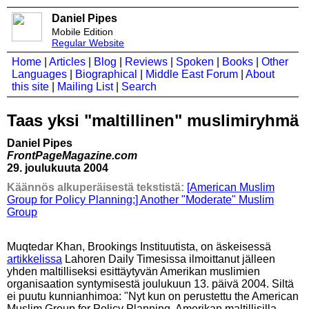
Daniel Pipes
Mobile Edition
Regular Website
Home
|
Articles
|
Blog
|
Reviews
|
Spoken
|
Books
|
Other
Languages
|
Biographical
|
Middle East Forum
|
About
this site
|
Mailing List
|
Search
Taas yksi "maltillinen" muslimiryhmä
Daniel Pipes
FrontPageMagazine.com
29. joulukuuta 2004
Käännös alkuperäisestä tekstistä:
[American Muslim
Group for Policy Planning;] Another "Moderate" Muslim
Group
Muqtedar Khan, Brookings Instituutista, on äskeisessä
artikkelissa
Lahoren Daily Timesissa ilmoittanut jälleen
yhden maltilliseksi esittäytyvän Amerikan muslimien
organisaation syntymisestä joulukuun 13. päivä 2004. Siltä
ei puutu kunnianhimoa: "Nyt kun on perustettu the American
Muslim Group for Policy Planning, Amerikan maltillisilla