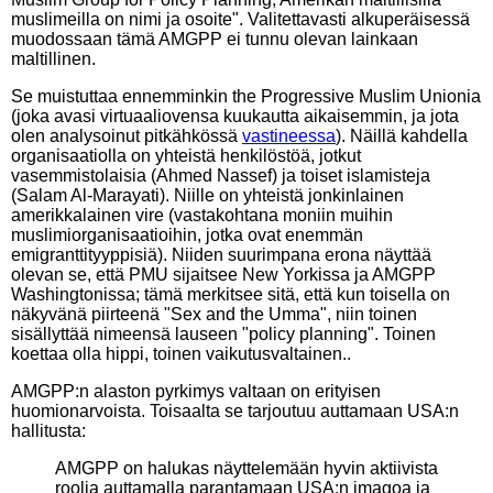
muslimeilla on nimi ja osoite". Valitettavasti alkuperäisessä
muodossaan tämä AMGPP ei tunnu olevan lainkaan
maltillinen.
Se muistuttaa ennemminkin the Progressive Muslim Unionia
(joka avasi virtuaaliovensa kuukautta aikaisemmin, ja jota
olen analysoinut pitkähkössä
vastineessa
). Näillä kahdella
organisaatiolla on yhteistä henkilöstöä, jotkut
vasemmistolaisia (Ahmed Nassef) ja toiset islamisteja
(Salam Al-Marayati). Niille on yhteistä jonkinlainen
amerikkalainen vire (vastakohtana moniin muihin
muslimiorganisaatioihin, jotka ovat enemmän
emigranttityyppisiä). Niiden suurimpana erona näyttää
olevan se, että PMU sijaitsee New Yorkissa ja AMGPP
Washingtonissa; tämä merkitsee sitä, että kun toisella on
näkyvänä piirteenä "Sex and the Umma", niin toinen
sisällyttää nimeensä lauseen "policy planning". Toinen
koettaa olla hippi, toinen vaikutusvaltainen..
AMGPP:n alaston pyrkimys valtaan on erityisen
huomionarvoista. Toisaalta se tarjoutuu auttamaan USA:n
hallitusta:
AMGPP on halukas näyttelemään hyvin aktiivista
roolia auttamalla parantamaan USA:n imagoa ja