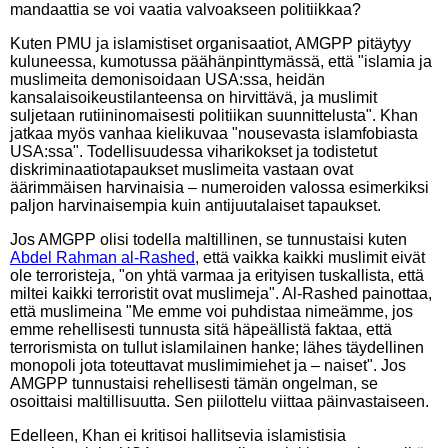
mandaattia se voi vaatia valvoakseen politiikkaa?
Kuten PMU ja islamistiset organisaatiot, AMGPP pitäytyy
kuluneessa, kumotussa päähänpinttymässä, että "islamia ja
muslimeita demonisoidaan USA:ssa, heidän
kansalaisoikeustilanteensa on hirvittävä, ja muslimit
suljetaan rutiininomaisesti politiikan suunnittelusta". Khan
jatkaa myös vanhaa kielikuvaa "nousevasta islamfobiasta
USA:ssa". Todellisuudessa viharikokset ja todistetut
diskriminaatiotapaukset muslimeita vastaan ovat
äärimmäisen harvinaisia – numeroiden valossa esimerkiksi
paljon harvinaisempia kuin antijuutalaiset tapaukset.
Jos AMGPP olisi todella maltillinen, se tunnustaisi kuten
Abdel Rahman al-Rashed
, että vaikka kaikki muslimit eivät
ole terroristeja, "on yhtä varmaa ja erityisen tuskallista, että
miltei kaikki terroristit ovat muslimeja". Al-Rashed painottaa,
että muslimeina "Me emme voi puhdistaa nimeämme, jos
emme rehellisesti tunnusta sitä häpeällistä faktaa, että
terrorismista on tullut islamilainen hanke; lähes täydellinen
monopoli jota toteuttavat muslimimiehet ja – naiset". Jos
AMGPP tunnustaisi rehellisesti tämän ongelman, se
osoittaisi maltillisuutta. Sen piilottelu viittaa päinvastaiseen.
Edelleen, Khan ei kritisoi hallitsevia islamistisia