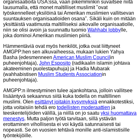
organisaatioita USA:ssa, vaan pikemminkin suvaitsee niitä
lausumalla, että monet maltilliset muslimit "ovat
työskennelleet yksilöinä tai Amerikan muslimien vallitsevan
suuntauksen organisaatioiden osana". Sikäli kuin on mitään
yksittäistä vaatimusta maltilliseksi aikovalle organisaatiolle,
niin se olisi avoin ja suunnattu tuomio
Wahhabi lobby
lle,
joka dominoi Amerikan muslimien piiriä.
Hämmentäviä ovat myös henkilöt, jotka ovat liittyneet
AMGPP:hen sen alkuvaiheessa, mukaan lukien Yahya
Basha (edesmenneen
American Muslim Council
in
puheenjohtaja),
John Esposito
(radikaalin islamin johtava
akateeminen puolestapuhuja) ja Hadia Mubarak
(wahhabistisen
Muslim Students Association
in
puheenjohtaja).
AMGPP:n ilmestyminen tulee ajankohtana, jolloin vallitsee
lisääntyvä sekaannus siitä kuka todella on maltillinen
muslimi. Olen
esittänyt joitakin kysymyksiä
ennakkotestiksi,
jotta voitaisiin tehdä ero
todellisten moderaattien
ja
teeskentelijöiden välillä, ja niillä on jo saatu
yksi huomattava
menestys
. Mutta paljon työtä tarvitaan, sillä ystävän
erottaminen vihollisesta ei voi käydä satunnaisesti tai
nopeasti. Se on vuosien tehtävä monille anti-islamistisille
työntekijöille.