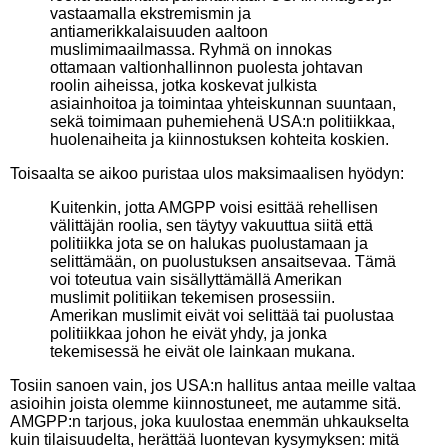
vastaamalla ekstremismin ja
antiamerikkalaisuuden aaltoon
muslimimaailmassa. Ryhmä on innokas
ottamaan valtionhallinnon puolesta johtavan
roolin aiheissa, jotka koskevat julkista
asiainhoitoa ja toimintaa yhteiskunnan suuntaan,
sekä toimimaan puhemiehenä USA:n politiikkaa,
huolenaiheita ja kiinnostuksen kohteita koskien.
Toisaalta se aikoo puristaa ulos maksimaalisen hyödyn:
Kuitenkin, jotta AMGPP voisi esittää rehellisen
välittäjän roolia, sen täytyy vakuuttua siitä että
politiikka jota se on halukas puolustamaan ja
selittämään, on puolustuksen ansaitsevaa. Tämä
voi toteutua vain sisällyttämällä Amerikan
muslimit politiikan tekemisen prosessiin.
Amerikan muslimit eivät voi selittää tai puolustaa
politiikkaa johon he eivät yhdy, ja jonka
tekemisessä he eivät ole lainkaan mukana.
Tosiin sanoen vain, jos USA:n hallitus antaa meille valtaa
asioihin joista olemme kiinnostuneet, me autamme sitä.
AMGPP:n tarjous, joka kuulostaa enemmän uhkaukselta
kuin tilaisuudelta, herättää luontevan kysymyksen: mitä