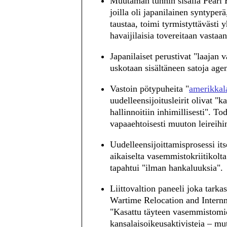
Muutaman tunnin sisällä Pearl 
joilla oli japanilainen syntyper
taustaa, toimi tyrmistyttävästi 
havaijilaisia tovereitaan vastaan
Japanilaiset perustivat "laajan 
uskotaan sisältäneen satoja agen
Vastoin pötypuheita "
amerikkala
uudelleensijoitusleirit olivat "k
hallinnoitiin inhimillisesti". To
vapaaehtoisesti muuton leireihi
Uudelleensijoittamisprosessi it
aikaiselta vasemmistokriitikolta 
tapahtui "ilman hankaluuksia".
Liittovaltion paneeli joka tark
Wartime Relocation and Internm
"Kasattu täyteen vasemmistomiel
kansalaisoikeusaktivisteja – mu