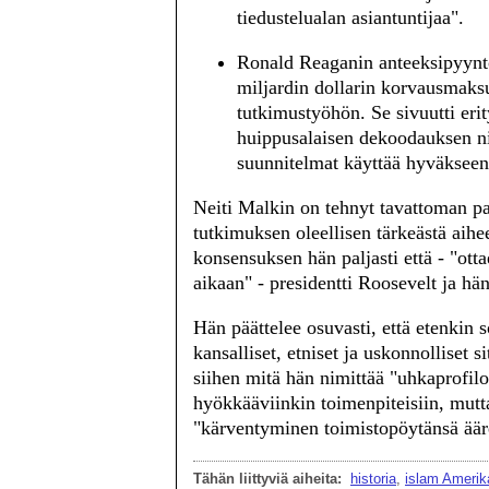
tiedustelualan asiantuntijaa".
Ronald Reaganin anteeksipyyntö
miljardin dollarin korvausmaksuu
tutkimustyöhön. Se sivuutti erit
huippusalaisen dekoodauksen ni
suunnitelmat käyttää hyväkseen
Neiti Malkin on tehnyt tavattoman p
tutkimuksen oleellisen tärkeästä aihe
konsensuksen hän paljasti että - "otta
aikaan" - presidentti Roosevelt ja hä
Hän päättelee osuvasti, että etenkin 
kansalliset, etniset ja uskonnolliset s
siihen mitä hän nimittää "uhkaprofilo
hyökkääviinkin toimenpiteisiin, mutt
"kärventyminen toimistopöytänsä äär
Tähän liittyviä aiheita:
historia
,
islam Ameri