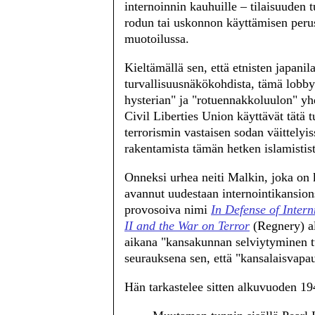
internoinnin kauhuille – tilaisuuden
rodun tai uskonnon käyttämisen perus
muotoilussa.
Kieltämällä sen, että etnisten japanila
turvallisuusnäkökohdista, tämä lobby
hysterian" ja "rotuennakkoluulon" y
Civil Liberties Union käyttävät tätä t
terrorismin vastaisen sodan väittelyi
rakentamista tämän hetken islamistist
Onneksi urhea neiti Malkin, joka on k
avannut uudestaan internointikansions
provosoiva nimi
In Defense of Inter
II and the War on Terror
(Regnery) al
aikana "kansakunnan selviytyminen tu
seurauksena sen, että "kansalaisvapa
Hän tarkastelee sitten alkuvuoden 1940