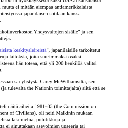
Harborin hyökkäyksestä kaksi USA:n kansalaista
ä, mutta ei mitään aiempaa antiamerikkalaista
yhteistyössä japanilaisen sotilaan kanssa
.
vakoiluverkoston Yhdysvaltojen sisälle" ja sen
tteja.
isista keskitysleireistä
", japanilaisille tarkoitetut
aruja laitoksia, joita suurimmaksi osaksi
disteena hän toteaa, että yli 200 henkilöä valitsi
n.
sessään sai ylistystä Carey McWilliamsilta, sen
(ja tulevalta the Nationin toimittajalta) siitä että se
asteli näitä aiheita 1981–83 (the Commission on
ent of Civilians), oli neiti Malkinin mukaan
isiä lakimiehiä, poliitikkoja ja
tta ei ainuttakaan asevoimien upseeria tai