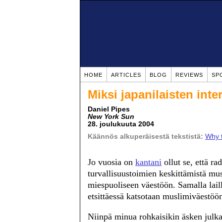
HOME
ARTICLES
BLOG
REVIEWS
SP
Miksi japanilaisten int
Daniel Pipes
New York Sun
28. joulukuuta 2004
Käännös alkuperäisestä tekstistä:
Why t
Jo vuosia on
kantani
ollut se, että ra
turvallisuustoimien keskittämistä mus
miespuoliseen väestöön. Samalla laill
etsittäessä katsotaan muslimiväestöö
Niinpä minua rohkaisikin äsken julk