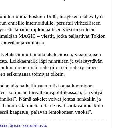
 internointia koskien 1988, lisäyksenä lähes 1,65
n entisille internoiduille, perustui virheelliseen
yisesti Japanin diplomaattisen viestiliikenteen
meltään MAGIC – viestit, jotka paljastivat Tokion
 amerikanjapanilaisia.
alveluksen murtamalla akateemisen, yksioikoisen
esta. Leikkaamalla läpi nuhruisen ja tylsistyttävän
en huomioon mitä tiedettiin ja ei tiedetty siihen
nen esikuntansa toimivat oikein.
sodan aikana hallitusten tulisi ottaa huomioon
iteet kotimaan turvallisuuspolitiikassaan, ja ryhtyä
inniksi". Nämä askelet voivat johtaa hankaliin ja
a hän on sitä mieltä että ne ovat suotavampia kuin
essä kaapatun, palavan lentokoneen vuoksi".
kassa
,
terrorin vastainen sota