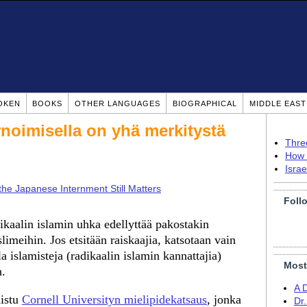
OKEN
BOOKS
OTHER LANGUAGES
BIOGRAPHICAL
MIDDLE EAS
ernoimisella on yhä merkitystä
Thre
How 
Isra
he Japanese Internment Still Matters
Foll
dikaalin islamin uhka edellyttää pakostakin
limeihin. Jos etsitään raiskaajia, katsotaan vain
a islamisteja (radikaalin islamin kannattajia)
Most
n.
A 
aistu
Cornell Universityn mielipidekatsaus
, jonka
Dr