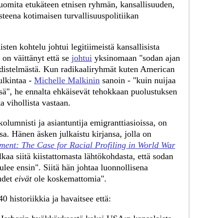
 tuomita etukäteen etnisen ryhmän, kansallisuuden,
teena kotimaisen turvallisuuspolitiikan
isten kohtelu johtui legitiimeistä kansallisista
 on väittänyt että se
johtui
yksinomaan "sodan ajan
hdistelmästä. Kun radikaaliryhmät kuten American
ulkintaa -
Michelle Malkinin
sanoin - "kuin nuijaa
ssä", he ennalta ehkäisevät tehokkaan puolustuksen
a vihollista vastaan.
olumnisti ja asiantuntija emigranttiasioissa, on
a. Hänen äsken julkaistu kirjansa, jolla on
nment: The Case for Racial Profiling in World War
kaa siitä kiistattomasta lähtökohdasta, että sodan
lee ensin". Siitä hän johtaa luonnollisena
udet
eivät
ole koskemattomia".
 historiikkia ja havaitsee että: