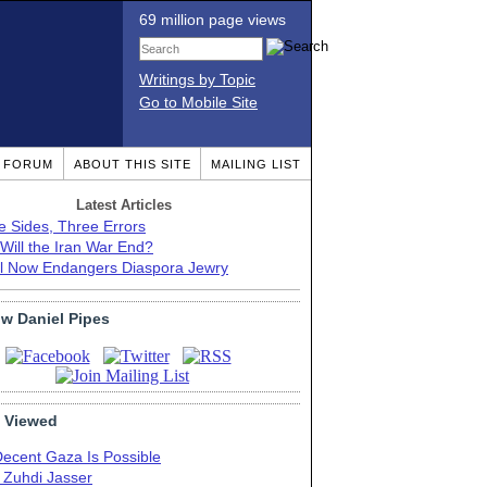
69 million page views
Writings by Topic
Go to Mobile Site
T FORUM
ABOUT THIS SITE
MAILING LIST
Latest Articles
e Sides, Three Errors
Will the Iran War End?
el Now Endangers Diaspora Jewry
ow Daniel Pipes
 Viewed
Decent Gaza Is Possible
. Zuhdi Jasser