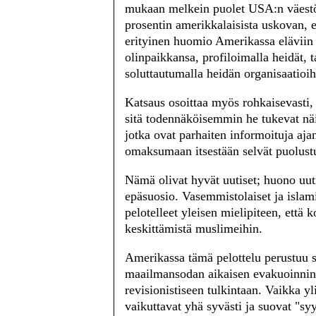
mukaan melkein puolet USA:n väestös
prosentin amerikkalaisista uskovan, e
erityinen huomio Amerikassa eläviin 
olinpaikkansa, profiloimalla heidät, 
soluttautumalla heidän organisaatioih
Katsaus osoittaa myös rohkaisevasti,
sitä todennäköisemmin he tukevat näi
jotka ovat parhaiten informoituja aja
omaksumaan itsestään selvät puolust
Nämä olivat hyvät uutiset; huono uut
epäsuosio. Vasemmistolaiset ja islami
pelotelleet yleisen mielipiteen, että 
keskittämistä muslimeihin.
Amerikassa tämä pelottelu perustuu su
maailmansodan aikaisen evakuoinnin, 
revisionistiseen tulkintaan. Vaikka 
vaikuttavat yhä syvästi ja suovat "sy