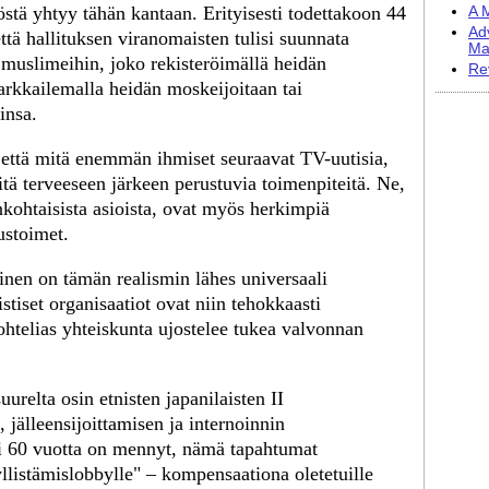
tä yhtyy tähän kantaan. Erityisesti todettakoon 44
A M
Ad
ttä hallituksen viranomaisten tulisi suunnata
Ma
muslimeihin, joko rekisteröimällä heidän
Re
tarkkailemalla heidän moskeijoitaan tai
insa.
 että mitä enemmän ihmiset seuraavat TV-uutisia,
tä terveeseen järkeen perustuvia toimenpiteitä. Ne,
nkohtaisista asioista, ovat myös herkimpiä
ustoimet.
inen on tämän realismin lähes universaali
stiset organisaatiot ovat niin tehokkaasti
kohtelias yhteiskunta ujostelee tukea valvonnan
urelta osin etnisten japanilaisten II
jälleensijoittamisen ja internoinnin
yli 60 vuotta on mennyt, nämä tapahtumat
yllistämislobbylle" – kompensaationa oletetuille