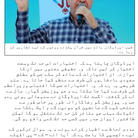
طیب ایرڈوگان ہاتھ میں قرآن پکڑئے ووٹوں کے لیے تقاریر کر
رہا ہے۔
ایرڈوگان چاہتا ہے کہ اختیارات اس حد تک وسعت
اختیار کر لیں تاکہ وہ حقیقی معنوں میں ان کا
موازنہ ان اختیارات کے ساتھ کر سکے جس کو مطلق
سعودی بادشاہوں کی طرف سے منظم کیا جاتا ہے۔ ستم
ظریفی یہ ہے کہ وہ اختیارات جس کا اقتباس وزیراعظم
کی طرف سے کیا جا سکتا ہے ، جو پوزیشن گیارہ سال سے
لے کر گذشتہ اگست تک ایرڈوگان نے سنبھالی ہوئی ہے،
جب وہ پوزیشن کو رضاکارانہ طور پر خاص طور سے
منتخب کیے گے جانشین کو سونپے گے ، ایک ہلکا سے
اکیڈمک مہذب جو متاثر کن حد تک منتقل ہو گا لیکن
طاقتور ایوان صدر میں کسی حد تک کمی واقع ہو گی۔
عددی لحاظ سے اظہار کرتے ہوئے ، یہ سوال ترکوں کے
لیے دلچسپی کا باعث ہے کہ آیا ائے – کے – پی اکیلے