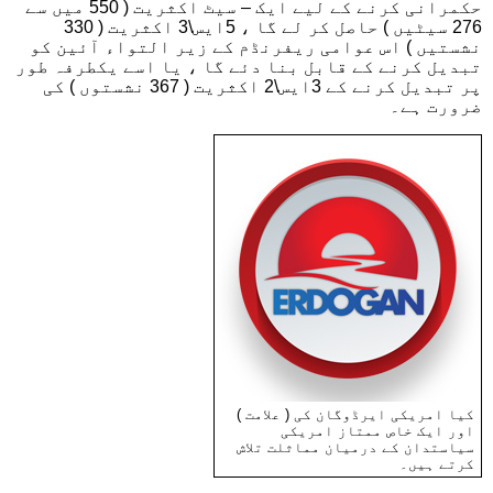
حکمرانی کرنے کے لیے ایک – سیٹ اکثریت ( 550 میں سے
276 سیٹیں ) حاصل کر لے گا ، 5ایس\3 اکثریت ( 330
نشستيں ) اس عوامی ریفرنڈم کے زیر التواء آئین کو
تبدیل کرنے کے قابل بنا دئے گا ، یا اسے یکطرفہ طور
پر تبدیل کرنے کے 3ایس\2 اکثریت ( 367 نشستوں ) کی
ضرورت ہے۔
کیا امریکی ایرڈوگان کی ( علامت )
اور ایک خاص ممتاز امریکی
سیاستدان کے درمیان مماثلت تلاش
کرتے ہیں۔