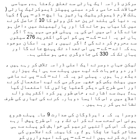
مرکزی ڈرامہ ایک پارٹی سے تعلق رکھتا ہے، سیاسی
خیالات کے حامی ، کرد مبنی پیپلز ڈیموکرٹیک پارٹی (
ہلک لارم ڈیموکریٹیک پارثیز یا ایچ – ڈی – پی ) ؛ کیا
یہ دنیا کی بلند ترین حد کل ووٹو کا 10 ٪ حاصل کرنے
میں کامیاب ہو جائے گا اور پارلیمینٹ میں داخل ہو
جائے گا، اس میں اس کی یہ پہلی قومی مہم ہے ؟ اگر
ہاں تو یہ ائے – کے – پی کو اس کی اکثریت 276 سیٹوں
سے محروم کر دئے گی ؛ اگر نہیں ، تو یہ امکان موجود
ہے کہ ائے – کے – پی اس تعداد تک پہنچ جائے گا اور
یہاں تک کہ 330 کی جادوگری بھی ہو سکتی ہے۔
لیکن جہاں دوسرئے ایک اعلی ڈرامہ تلاش کر رہے ہیں ،
اور دو وجوہات کے لیے میں پہلے سے ہی ایک بیزاری
دیکھ رہا ہوں ۔ پہلی تو یہ کہ ائے – کے – پی نے ماضی
میں بیلٹ بکس کو خفیہ سرگرمی کے لیے استعمال کرنے
اور اسی طرح کی دیگر گھٹیا چالوں کا استعمال کیا
ہے؛ بہت سے اشارئے ، خاص طور پر کرد اکثریت والے
اضلاع میں ، اس کا ایسا دوبارہ کرنے کی تیاری کی طرف
نشاندہی کر رہے ہیں ۔
دوسرا یہ کہ ، ایرڈوگان کی صدارت 9 ماہ پہلے شروع
ہوئی اس لمحے سے لے کر اب تک ، وہ اس طرح پیش آ رہے
ہیں کہ اس کی آئنیی ترمیم کی خواہش کو پہلے سے ہی
متاثر کیا جا چکا ہو ؛ وہ کابینہ کے اجلاسوں کی
صدارت کرتے ہیں ائے – کے – پی کے امیدواروں کو