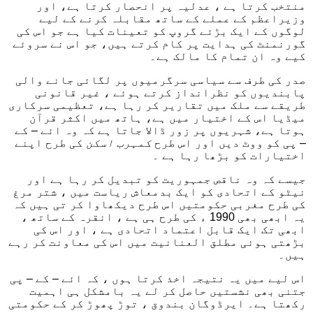
منتخب کرتا ہے ، عدلیہ پر انحصار کرتا ہے، اور
وزیراعظم کے عملے کے ساتھ مقابلہ کرنے کے لیے
لوگوں کے ایک بڑئے گروپ کو تعینات کیا ہے جو اس کی
گورنمنٹ کی ہدایت پر کام کرتے ہیں، جو اس نے سروئے
کیے وہ ان تمام کا مالک ہے۔
صدر کی طرف سے سیاسی سرگرمیوں پر لگائی جانے والی
پابندیوں کو نظرانداز کرتے ہوئے ، غیر قانونی
طریقے سے ملک میں تقاریر کر رہا ہے، تعظیمی سرکاری
میڈیا اس کے اختیار میں ہے، ہاتھ میں اکثر قرآن
ہوتا ہے، شہریوں پر زور ڈالا جاتا ہے کہ وہ ائے – کے
– پی کو ووٹ دیں اور اس طرح
کمہرب اسکن
کی طرح اپنے
اختیارات کو بڑھا رہا ہے ۔
جیسے کہ وہ ناقص جمہوریت کو تبدیل کر رہا ہے اور
نیٹو کے اتحادی کو ایک بدمعاش ریاست میں ، شتر مرغ
کی طرح مغربی حکومتیں اس طرح دیکھاوا کر تی ہیں کہ
یہ ابھی بھی 1990 ء کی طرح ہی ہے ، انقرہ کے ساتھ ،
ابھی تک ایک قابل اعتماد اتحادی ہے ، اور اس کی
بڑھتی ہوئی مطلق العنانیت میں اس کی معاونت کر رہے
ہیں۔
اس لیے میں یہ نتیجہ اخذ کرتا ہوں ، کہ ائے – کے – پی
جتنی بھی نشستیں حاصل کر لے یہ بامشکل ہی اہمیت
رکھتا ہے۔ ایرڈوگان بندوق ، توڑ پھوڑ کر کے حکومتی