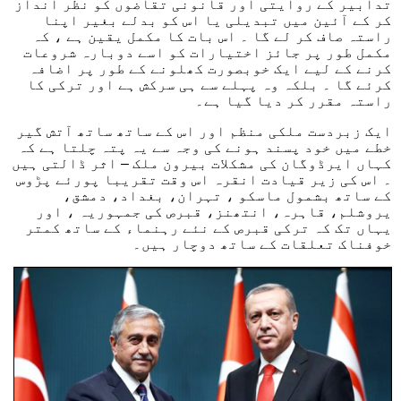
تدابیر کے روایتی اور قانونی تقاضوں کو نظر انداز
کر کے آئین میں تبدیلی یا اس کو بدلے بغیر اپنا
راستہ صاف کر لے گا ۔ اس بات کا مکمل یقین ہے ، کہ
مکمل طور پر جائز اختیارات کو اسے دوبارہ شروعات
کرنے کے لیے ایک خوبصورت کھلونے کے طور پر اضافہ
کرئے گا ۔ بلکہ وہ پہلے سے ہی سرکش ہے اور ترکی کا
راستہ مقرر کر دیا گیا ہے۔
ایک زبردست ملکی منظم اور اس کے ساتھ ساتھ آتش گیر
خطے میں خود پسند ہونے کی وجہ سے یہ پتہ چلتا ہے کہ
کہاں ایرڈوگان کی مشکلات بیرون ملک – اثر ڈالتی ہیں
۔ اس کی زیر قیادت انقرہ اس وقت تقریبا پورئے پڑوس
کے ساتھ بشمول ماسکو ، تہران، بغداد، دمشق،
یروشلم، قاہرہ، انتھنز، قبرص کی جمہوریہ ، اور
یہاں تک کہ ترکی قبرص کے نئے رہنماء کے ساتھ کمتر
خوفناک تعلقات کے ساتھ دوچار ہیں۔