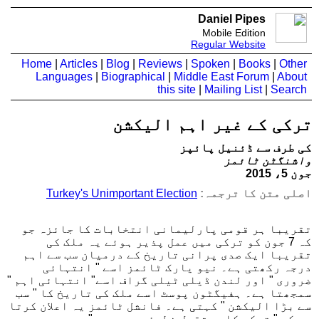
Daniel Pipes
Mobile Edition
Regular Website
Home
|
Articles
|
Blog
|
Reviews
|
Spoken
|
Books
|
Other
Languages
|
Biographical
|
Middle East Forum
|
About
this site
|
Mailing List
|
Search
ترکی کے غیر اہم الیکشن
کی طرف سے ڈئنیل پائپز
واشنگٹن ٹائمز
جون 5، 2015
اصلی متن کا ترجمہ:
Turkey's Unimportant Election
تقریبا ہر قومی پارلیمانی انتخابات کا جائزہ جو
کہ 7 جون کو ترکی میں عمل پذیر ہوئے یہ ملک کی
تقریبا ایک صدی پرانی تاریخ کے درمیان سب سے اہم
درجہ رکھتی ہے۔ نیو یارک ٹائمز اسے " انتہائی
ضروری " اور لندن ڈیلی ٹیلی گراف اسے" انتہائی اہم "
سمجھتا ہے۔ ہفیگٹون پوسٹ اسے ملک کی تاریخ کا " سب
سے بڑا الیکشن " کہتی ہے۔ فانشل ٹائمز یہ اعلان کرتا
ہے کہ " ترکی کا مستقبل خطرئے میں ہے۔"