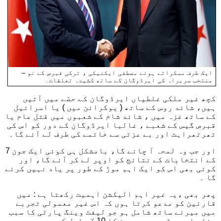
ایک طرف مسکراتے ہوئے مصطفی ایکنیکی ، ترکی قبرص کے نو –
منتخب سربراہ کی ایرڈوگان کے ساتھ کشیدہ تعلقات۔
کچھ غیر ملکی غلطیاں ایرڈوگان کے حصّے میں آتیں
ہیں، شائد روس کے ساتھ ( یوکرائن میں ) یا اسرائیل
کے ساتھ غزہ میں ، شائد شام کے شعبوں میں قتل عام یا
قبرص گیس کے شعبے ، غالبا ایرڈوگان کے دور کو اس کی
تھرتھراہٹ اور بے عزتی سے خاتمے کی طرف لے آئے گا۔
اور جب وہ لمحہ آ چائے گا، بامشکل ہی کوئی ایک جون 7
کے انتخابات کے نتائج کو اوپر لے کر آئے گا، اور
کوئی بھی اس کو ایک اہم موڑ کے طور پر یاد نہیں کرئے
گا ۔
پھر بھی ،یہ غیر اہم الیکشن اہمیت رکھتا ہے : میں
قارئین کو مدعو کرتا ہوں کہ اس غیر معمولی تجربے
میں میرئے ساتھ شامل ہو جو لیفٹ وینگ پارٹی کا سبب
بنا، ایچ – ڈی – پی ، ووٹ کا 10 ٪ حاصل کریں،