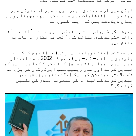
لیکن میں ان سے متفق نہیں ہوں ۔ میں اسے ترکی میں
ہونے والے انتخابات میں سب سے کم اہم سمجھتا ہوں ۔
یہاں دیکھتے ہیں کہ ایسا کیوں ہے:
ہمیشہ کی طرح اس بات پر فوکس نہیں ہے کہ " آئندہ آنے
والی حکومت کون بنائے گا؟" تجزیہ نگار اس بات پر
متفق ہیں
کہ جسٹئس اینڈ ڈوپلمنٹ پارٹی ( عدالت وی کلکانما
پارٹیز یا ائے – کے – پی ) ، جو کہ 2002 ء سے اقتدار
میں ہیں، دوبارہ فتح حاصل کرئے گی ؟ کیا یہ آئین کو
تبدیل کرنے اور صدر ریسیپ طیب ایرڈوگان کی بڑی حد
تک علامتی پوزیشن کو ایک ایگزیکٹو پوزیشن میں
تبدیل کرنے کے لیے اس کی منصوبہ بندی کی تکمیل
کرئے گی؟