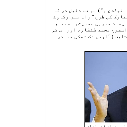
ّر کے جعلی الیکشن ،" ) ہم نے دلیل دی کہ
ارک کی طرح " راہ میں رکاوٹ
م پسند مغربی حمایت، اسلحہ،
اسطرح محمد طنطاوی اور اس کی
-ایف ) "ابھی تک تھکی ماندی
نہ معیار کے متعلق