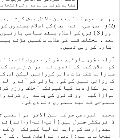
شکایت کرتے ہوئے صدارتی انتخابا
(2) ( ایس- سی- ائے-ایف ) کی اسلام پسندوں ک
اور ( 3 ) فوج کی اسلام پسند سیاسی پارٹ
بعد ، مختلف قسم کی علامات کہیں بڑئے پیم
اشارہ کر رہی تھیں۔
سے زائد شکایات دائر کروائیں لیکن اس کے
کارؤائی نہیں کی گی۔ پارٹی کو آنے والے ا
باہر نکال دیا گیا کیونکہ " خلاف ورزی کر
نوازا گیا اور قانون کی پاسداری کرنے وال
منسوخی کے لیے منظوری دئے دی گی۔
محمد البردعی جو کہ بین الاقوامی ایٹمی 
امیدواریت کو واپس لے لیا کیونکہ ان کے خ
انتخابات ہیں: انھوں نے اعلان کیا ، کہ " 