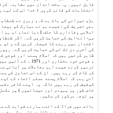
قابل نہیں۔ وہ سخت انداز میں مشاہدہ کرتا
انتخابات کو قائم کریں ؛ خدا اس کے لیے ہ
بڑی حیرانی کی بات ہے کہ، زہرن نے طنطاوی
بھی تعریف کی : جیسے ہم نے مبارک کو بیعا [
اسلامی وفاداری کا حلف ] دیا تھا، اب ہم ای
سی- ائے-ایف کی حمایت کریں گے۔ اگر طنطاو
اقتدار میں رہنے کا فیصلہ کریں گے ، تو ہ
کی آخری دن تک اس کی حمایت کریں گے۔ رپور
ظاہر کرتیں ہیں کہ اسلام پسند اور فوجی ق
، فوجی خود مختاری اور 1971 ء کے آئین می
ترمیم کرنے جیسے اہم معاملات پر آسانی سے
کر کام کر رہے ہیں۔ ان کے اس تعاون کی سمج
آتی ہے، کہ اسلام پسند مسلم اتحاد کے لیے
کوشیش کر رہے ہیں تاکہ وہ اپنے کافر دشمن 
خاص طور پر یہودی اور عیسائیوں ) پر مکمل
پر توجہ مرکوز کر سکیں۔
ہاتھ میں فراڈ کے اتنے سارئے شواہد کے س
یہ ہمیں حیرانی میں ڈال دیتا ہے کہ مغرب