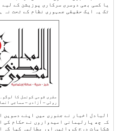
یا کسی بھی دوسری سرکاری پوزیشن کے لیے ل
تک یہ ایک حقیقی جمہوری نظام کے تحت نہ ہ
مصّری قومی کونسل کا لوگو۔ 
روٹی – آزادی – سماجی انصا
البادل اخبار نے جنوری میں اپنے دسویں ا
کہ چھ پارلیمانی امیدواروں نے حکام کی ای
شکایات درج کروائیں اور مطالبہ کیا کہ ا