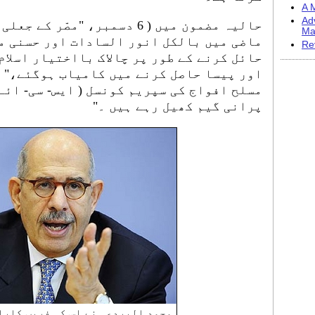
A M
Ad
حالیہ مضمون میں ( 6 دسمبر، "مص
Ma
ماضی میں بالکل انور السادات اور حسنی مب
Re
حائل کرنے کے طور پر چالاک بااختیار اسلا
اور پیسا حاصل کرنے میں کامیاب ہوگئے،" 
مسلح افواج کی سپریم کونسل ( ایس- سی- ائے
پرانی گیم کھیل رہے ہیں ۔"
محمد البردعی نے اس کی فریب کارا