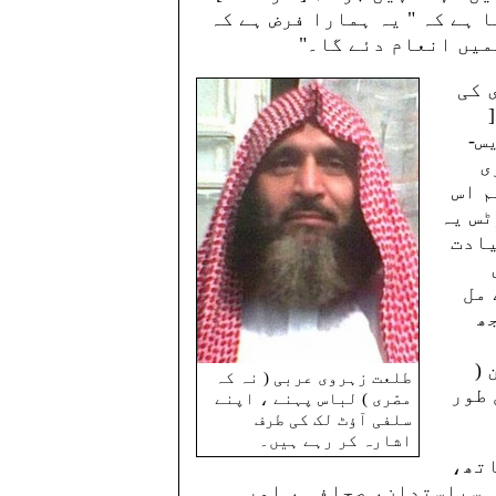
 ہے کہ " یہ ہمارا فرض ہے کہ
میں انعام دئے گا۔"
 کی
س-
ی
م اس
ٹس یہ
یادت
ں
 مل
ھ
(
طلعت زہروی عربی ( نہ کہ
 طور
مصّری ) لباس پہنے ، اپنے
سلفی آؤٹ لک کی طرف
اشارہ کر رہے ہیں۔
اتھ،
ی سیاستدان، صحافی ، اور