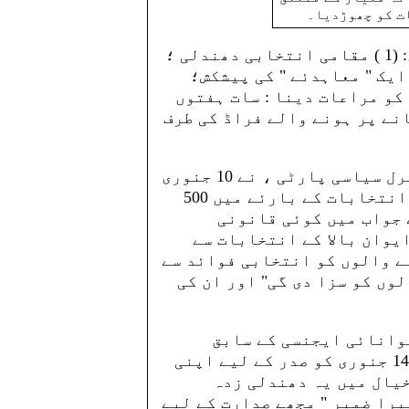
ت کو چھوڑدیا۔
ہم اس دعوی کے لیے تین دلائل پیش کرتے ہیں: (1 ) مقامی انتخابی دھندلی ؛
و ایک " معاہدئے " کی پیشکش؛
یوں کو مراعات دینا : سات ہفتوں
انے پر ہونے والے فراڈ کی طرف
آزاد مصّری پارٹی، مصّر کی معروف کاسیک لبرل سیاسی پارٹی ، نے 10 جنوری
کو اعلان کیا کہ انھوں نے ایوان زیریں کے انتخابات کے بارئے میں 500
 جواب میں کوئی قانونی
یوان بالا کے انتخابات سے
نے والوں کو انتخابی فوائد سے
وں کو سزا دی گی" اور ان کی
توانائی ایجنسی کے سابق
ڈائریکٹر جنرل ہیں ( آئی-ائے-ای-ائے ) نے 14 جنوری کو صدر کے لیے اپنی
یال میں یہ دھندلی زدہ
میرا ضمیر " مجھے صدارت کے لیے