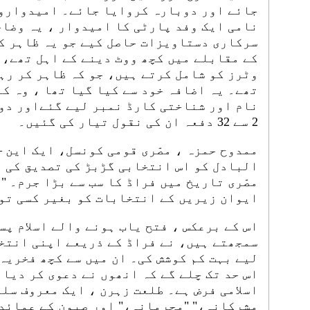
جائے اور دوبارہ کروایا جائے۔ امیدواروں
نامی ایک وفد پارٹی کا امیدوار ، یہ وضاح
تھے۔ یہ اضافہ خود سے کیا گیا تھا ، وہ کہ
نام اور شناختی کارڈ نمبر لیے گئےاور دو
2 سے 32 دفعہ ان کی نقول تیار کی گئیں۔
ممدوح حمزہ ، مصّری قومی کونسل، ایک این –
البادل کو اس انتخابی گڑبڑ کی تصدیق کی ، 
مصّری تاریخ میں فراڈ کا سب سے بڑا جرم۔ "
ایوان زیریں کے انتخابات کو بغیر کسی تو
اس کے برعکس ، فتح یاب ہونے والے اسلام پس
سمجھتے ہیں، نے فراڈ کے ذریعے اپنی انتخ
لیے بہت کم کوشش کی۔ ان میں سے کچھ فخریہ
اس حد تک چلے گے کہ انھوں نے دعوی کر دیا 
اسلامی فرض ہے۔ طلعت زہرن ، ایک معروف سلف
مشرکانہ،" "مجرمانہ،" اور صیون کے عمائدین