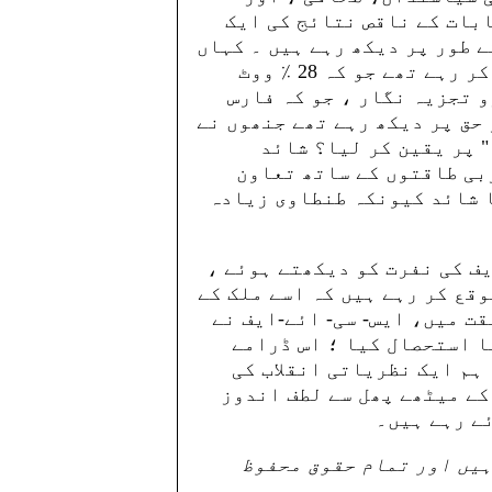
بات کے ناقص نتائج کی ایک
 طور پر دیکھ رہے ہیں ۔ کہاں
ہیں وہ نندک صحافی جو کہ سلفیوں پر قیاس کر رہے تھے جو کہ 28 ٪ ووٹ
و تجزیہ نگار ، جو کہ فارس
حق پر دیکھ رہے تھے جنھوں نے
" پر یقین کر لیا؟ شائد
تقریبا 40 سال سے مغربی طاقتوں کے ساتھ تعاون
ا شائد کیونکہ طنطاوی زیادہ
یف کی نفرت کو دیکھتے ہوئے ،
وقع کر رہے ہیں کہ اسے ملک کے
ت میں، ایس- سی- ائے-ایف نے
ا استحصال کیا ؛ اس ڈرامے
ہم ایک نظریاتی انقلاب کی
کے میٹھے پھل سے لطف اندوز
ے رہے ہیں۔
ہیں اور تمام حقوق محفوظ