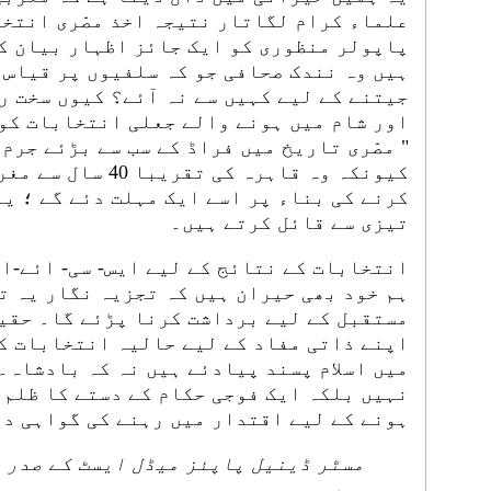
علماء کرام لگاتار نتیجہ اخذ مصّری انتخا
پاپولر منظوری کو ایک جائز اظہار بیان کے
جیتنے کے لیے کہیں سے نہ آئے؟ کیوں سخت ر
اور شام میں ہونے والے جعلی انتخابات کو 
" مصّری تاریخ میں فراڈ کے سب سے بڑئے جرم 
کیونکہ وہ قاہرہ کی 
کرنے کی بناء پر اسے ایک مہلت دئے گے ؛ ی
تیزی سے قائل کرتے ہیں۔
انتخابات کے نتائج کے لیے ایس- سی- ائے-ا
ہم خود بھی حیران ہیں کہ تجزیہ نگار یہ ت
مستقبل کے لیے برداشت کرنا پڑئے گا۔ حقیق
اپنے ذاتی مفاد کے لیے حالیہ انتخابات ک
میں اسلام پسند پیادئے ہیں نہ کہ بادشاہ۔ 
نہيں بلکہ ایک فوجی حکام کے دستے کا ظلم 
ہونے کے لیے اقتدار میں رہنے کی گواہی دئ
مسٹر ڈینیل پاپئز میڈل ایسٹ کے صدر 
ہیں۔