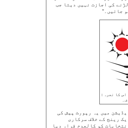
ڑنے کی اجازت نہیں دیتا جب
و جائیں۔"
اس کا نعرہ :
ف۔
یڈیشن میں یہ رپورٹ پیش کی
ک رینج کے خلاف سرکاری
نتخابات کو کالعدم قرار دیا