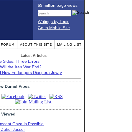
69 million page views
Writings by Topic
Go to Mobile Site
T FORUM
ABOUT THIS SITE
MAILING LIST
Latest Articles
e Sides, Three Errors
Will the Iran War End?
el Now Endangers Diaspora Jewry
ow Daniel Pipes
 Viewed
Decent Gaza Is Possible
. Zuhdi Jasser