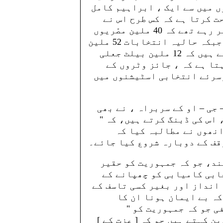
 میں سے ایک ، ابراہیم کامل
ت کرتا ہے کہ کس طرح اس نے
سرکاری دستاویزات حاصل کیے جو یہ ظاہر کر رہے تھے کہ 40 ملین مصّریوں
کے مقابلے میں کچھ ووٹ دینے کے اہل تھے، جبکہ حالیہ انتخابات 52 ملین
وٹرز کو شامل کرتے ہیں، جو کہ ظاہر کر رہے ہیں کہ 12 ملین بیلٹ جعلی
تا ہے کہ ، جائز وٹروں کے
سرئے انتخابی اسٹیشنوں میں
 جی – او کے سربراہ ، نے بھی
اس کی ڈبنگ کرتے ہیں، کہ "
انھوں نے مطالبہ کیا کہ
قف کے دوبارہ شروع کیا جائے۔
ند، جو کہ جمہوریت کو حقیر
ابی کامیابی کو چھپانے کے
 انداز اور بغیر کسی تاسف کے
کہ بے ایمان ہونا ان کا
ی جو کہ جمہوریت کو "
 کہتے ہیں جو کہ [ عزت کے ]