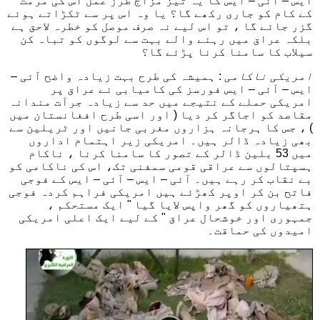
ایس – آئی – ایس کا یہ تیز مزاج طرز عمل اس کی مرمت
کے کام کو جاری رکھے گا؟ یا وہ اس پر سے ٹکڑاتے ہوئے
گزر جائے گا ، تو اس لیے نہ صرف موصل کو خطرہ لاحق ہے
بلکہ عراق میں رہنے والے بہت سے لوگوں کو تباہ کن
سیلاب کا سامنا کرنا پڑئے گا؟
امریکی ناکامی
: ہمیشہ کی طرح بہت زیادہ واضح آئی –
ایس – آئی – ایس فورسز کی کامیابی نے عراق پر
امریکی حملے کے نتیجے میں حد سے زیادہ جرآت مندانہ
مقاصد کو اجاگر کر دیا ( اور اسی طرح افغانستان میں
) ، جس کا ہرجانہ ہزاروں مغربی جانیں اور ٹریلین سے
بھی زیادہ ڈالر ہیں۔ امریکی زیر اہتمام اداروں
میں 53 بلین ڈالر کے تصور کا سامنا کرنا ، ناکام
ہسپتالوں سے عراقی قومی سمفنی تک، اس کی ناکامی کو
بے نقاب کر رہے ہیں۔ آئی – ایس – آئی – ایس کے فوجی
فاتح بن کر اوپر کھڑئے ہیں امریکی فراہم کردہ فوجی
ہتھیاروں کو گھر واپس لایا گیا " ایک مستحکم ،
جمہوری اور خوشحال عراق " کے لیے ایک اعلی امریکی
امیدوں کی حماقت۔