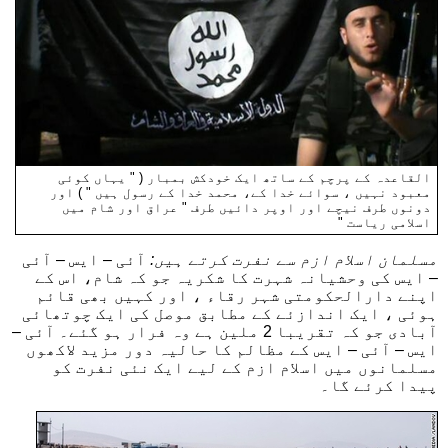
القاعدہ کے پرچم کے ساتھ ایک خودکش بمبار ( " یہاں کوئی
معبود نہیں ، سوائے خدا کے، محمد خدا کے رسول ہیں " ) اور
دونوں طرف نیچے اور اوپر دائیں طرف " عراق اور شام میں
اسلامی ریاست "
مسلمان اسلام ازم سے نفرت کرتے ہیں:
آئی – ایس – آئی
– ایس کی وحشیانہ شہرت کا شکریہ جو کہ شام، اس کے
اپنے دارالحکومتی شہر رقاء ، اور کہیں بھی قائم
ہوئی ، ایک اندازئے کے مطابق موصل کی ایک چوتھائی
آبادی جو کہ تقریبا 2 ملین ہے وہ فرار ہو گئے۔ آئی –
ایس – آئی – ایس کے مظالم کا حالیہ دور مزید لاکھوں
مسلمانوں میں اسلام ازم کے لیے ایک نئی نفرت کو
پیدا کرئے گا۔