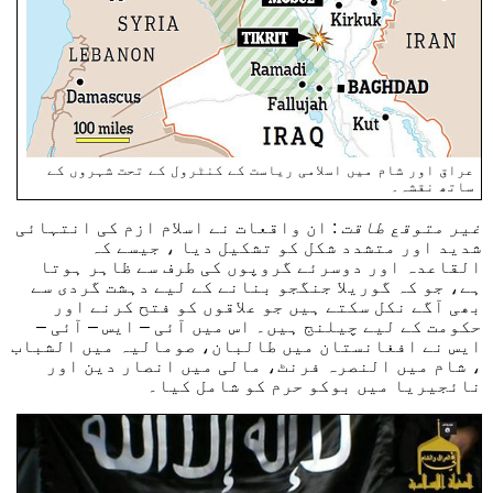
عراق اور شام میں اسلامی ریاست کے کنٹرول کے تحت شہروں کے
ساتھ نقشہ۔
غیر متوقع طاقت
: ان واقعات نے اسلام ازم کی انتہائی
شدید اور متشدد شکل کو تشکیل دیا ، جیسے کہ
القاعدہ اور دوسرئے گروپوں کی طرف سے ظاہر ہوتا
ہے، جو کہ گوریلا جنگجو بنانے کے لیے دہشت گردی سے
بھی آگے نکل سکتے ہیں جو علاقوں کو فتح کرنے اور
حکومت کے لیے چیلنج ہیں۔ اس میں آئی – ایس – آئی –
ایس نے افغانستان میں طالبان، صومالیہ میں الشباب
، شام میں النصرہ فرنٹ، مالی میں انصار دین اور
نائجیریا میں بوکو حرم کو شامل کیا۔