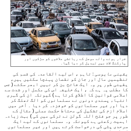
فرار ہونے والے موصل کے رہائشی علاقوں کو سڑکوں اور
پارکنگ لاٹ میں تبدیل کر دیا گیا۔
یقینی مایوسی
: تاہم ، اس لیے القاعدہ کی قسم کی
تنظیمیں مال اور جان کو نقصان پہنچا سکتیں ہیں،
یقینی طور پر وہ ایک فاتح بن کر نہیں ابھر سکتے ( جس
کا مطلب یہ ہے کہ ، ایک خلیفہ اس کی مکمل اور شدت سے
اسلامی قوانین کا اطلاق کرتا ہے ) کیونکہ ان کی گہری
انتہاء پسندی دونوں نے مسلمانوں کو الگ تھلگ کر
دیا اور غیر مسلمانوں کو خوفزدہ کر دیا ۔ آخر میں
اسلام ازم کی تشکیل کی محتاط حکمت عملی ( مثال کے
طور پر جو فتح اللہ گولن نے ترکی میں کی ) بہت زیادہ
اہمیت رکھتی ہے کیونکہ وہ مسلمانوں کے لیے ایک
سرحدی پٹی کی درخواست کرتے ہیں اور غیر مسلمانوں