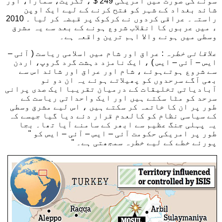
سونے کی صورت میں امریکی 249 $ ، تکریت، سمارا، اور
شائد بغداد کے شہر کو فتح کرنے کے لیے ایک اوپن
راستہ۔ عراقی کردوں نے کرکوک پر قبضہ کر لیا ۔ 2010
ء میں عربوں کا انقلاب شروع ہونے کے بعد سے یہ مشرق
وسطی میں ہونے والا اہم ترین واقعہ ہے۔
علاقائی خطرہ
: عراق اور شام میں اسلامی ریاست ( آئی –
ایس – آئی – ایس ) ، ایک نامزد دہشت گرد گروپ، اردن
سے شروع ہوتےہوئے ، شام اور عراق اور شائد اس سے
بھی آگے سرحدوں کو پھیلاتے ہوئے یہ ان دو نو
آبادیاتی تخلیقات کے درمیان تقریبا ایک صدی پرانی
سرحد کو مٹا سکتے ہیں اور ایک واحداتی ریاست کے
طور پر ان کا خاتمہ کر سکتے ہیں ، اس لیے مشرق وسطی
کے سیاسی نظام کو کالعدم قرار دئے دیا گیا جیسے کہ
یہ پہلی جنگ عظیم سے ابھر کے سامنے آیا تھا۔ بجا
طور پر امریکی حکومت آئی – ایس – آئی – ایس کو "
پورئے خطے کے لیے خطرہ سمجھتی ہے۔ "