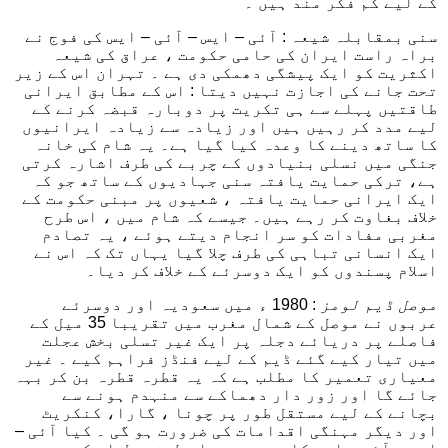
کے لیے کم فکر مند ہیں ۔
سنی بمقابلہ شیعہ : آئی – ایس – آئی – ایس کی فوج نے
براہ راست ایران کی حامی حکومت ، عراق کی شیعہ
اکثریت کو ایک پیشگی دھمکی دی ہے ۔ تہران اس کے زیر
تحت جانے کی اجازت نہيں دیتا : اس کے مطابق ایرانی
طاقتیں پہلے سے ہی تکریت پر دوبارہ قبضہ کرنے کے
لیے مدد کر رہیں ہیں اور زیادہ سے زیادہ ایرانیوں
کا ساتھ دینے کا وعدہ کیا گیا ہے۔ یہ شام کی خانہ
جنگی میں نسلی بنیادوں کے چربے کی طرف اشارہ کرتی
ہے، ترکی حمایت یافتہ سنی جہادیوں کے ساتھ جو کہ
ایک ایرانی حمایت یافتہ ، شعیوں پر مبنی حکومت کے
خلاف بغاوت کر رہے ہیں۔ جیسے کہ شام میں ، اس طرح
مغربی مفادات کو سر انجام دیتے ہوئے ، یہ تصادم
ایک انسانی تباہی کی طرف چلا گیا یہاں تک کہ اس نے
اسلام پسندوں کو ایک دوسرئے کے خلاف کر دیا۔
موصل ڈیم لومز
: 1980 ء میں سعودیہ اور دوسرئے
عربوں نے موصل کے شمال مغرب میں تقریبا 35 میل کے
فاصلے پر دریائے دجلہ پر ایک غیر تسلی بخش عجلت
میں تیار کیے گئے ڈیم کے لیے فنڈز فراہم کیے ۔ غیر
معیاری تعمیر کا مطلب ہے کہ یہ قطرہ قطرہ بن کر بہہ
جائے گا اور زور دار دھماکے سے منہدم ہونے سے
بچانے کے لیے مستقل طور پر چونا ، گارا، کنکریٹ
اور دیگر مہنگی اقدامات کی ضرورت ہو گی ۔ کیا آئی –