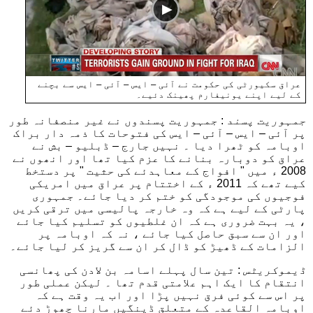
عراق سکیورٹی کی حکومت نے آئی – ایس – آئی – ایس سے بچنے
کے لیے اپنے یونیفارم پھینک دئیے۔
جمہوریت پسند
: جمہوریت پسندوں نے غیر منصفانہ طور
پر آئی – ایس – آئی – ایس کی فتوحات کا ذمہ دار براک
اوبامہ کو ٹھرا دیا ۔ نہیں جارج – ڈبلیو – بش نے
عراق کو دوبارہ بنانے کا عزم کیا تھا اور انھوں نے
2008 ء میں " افواج کے معاہدئے کی حثیت " پر دستخط
کیے تھے کہ 2011 ء کے اختتام پر عراق میں امریکی
فوجیوں کی موجودگی کو ختم کر دیا جائے۔ جمہوری
پارٹی کے لیے ہے کہ وہ خارجہ پالیسی میں ترقی کریں
، یہ بہت ضروری ہے کہ ان غلطیوں کو تسلیم کیا جائے
اور ان سے سبق حاصل کیا جائے ، نہ کہ اوبامہ پر
الزامات کے ڈھیڑ کو ڈال کر ان سے گریز کر لیا جائے۔
ڈیموکریٹس
: تین سال پہلے اسامہ بن لادن کی پھانسی
انتقام کا ایک اہم علامتی قدم تھا ۔ لیکن عملی طور
پر اس سے کوئی فرق نہیں پڑا اور اب یہ وقت ہے کہ
اوبامہ القاعدہ کے متعلق ڈینگیں مارنا چھوڑ دئے