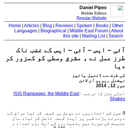
Daniel Pipes
Mobile Edition
Regular Website
Home
|
Articles
|
Blog
|
Reviews
|
Spoken
|
Books
|
Other
Languages
|
Biographical
|
Middle East Forum
|
About
this site
|
Mailing List
|
Search
آئی – ایس – آئی – ایس کے غضب ناک
طرز عمل نے ، مشرق وسطی کو کمزور کر
دیا
کی طرف سے ڈئنیل پائپز
نیشنل ریویو آن لائن
جون 12، 2014
اصلی متن کا ترجمہ:
ISIS Rampages, the Middle East
Shakes
9 جون کو اتحادیوں نے موصل پر قبضہ کر لیا عراق کے
دوسرئے بڑئے شہر پر اپنا قبضہ حاصل کر لیا، مال
غنیمت کی صورت میں ہتھیاروں کی ایک بڑی تعداد ،