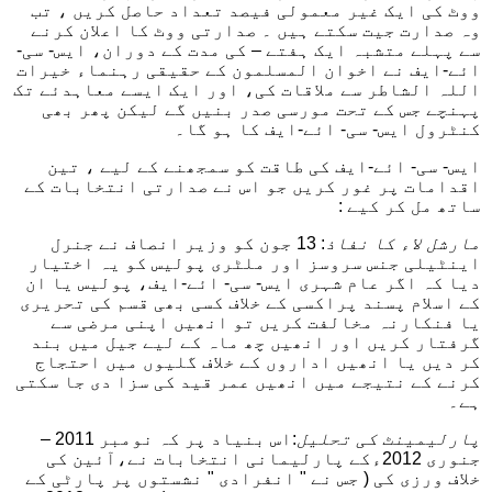
ووٹ کی ایک غیر معمولی فیصد تعداد حاصل کریں ، تب
وہ صدارت جیت سکتے ہیں ۔ صدارتی ووٹ کا اعلان کرنے
سے پہلے متشبہ ایک ہفتے – کی مدت کے دوران، ایس- سی-
ائے-ایف نے اخوان المسلمون کے حقیقی رہنماء خیرات
اللہ الشاطر سے ملاقات کی، اور ایک ایسے معاہدئے تک
پہنچے جس کے تحت مورسی صدر بنیں گے لیکن پھر بھی
کنٹرول ایس- سی- ائے-ایف کا ہو گا۔
ایس- سی- ائے-ایف کی طاقت کو سمجھنے کے لیے ، تین
اقدامات پر غور کریں جو اس نے صدارتی انتخابات کے
ساتھ مل کر کیے :
مارشل لاء کا نفاذ
: 13 جون کو وزیر انصاف نے جنرل
اینٹیلی جنس سروسز اور ملٹری پولیس کو یہ اختیار
دیا کہ اگر عام شہری ایس- سی- ائے-ایف، پولیس یا ان
کے اسلام پسند پراکسی کے خلاف کسی بھی قسم کی تحریری
یا فنکارنہ مخالفت کریں تو انھیں اپنی مرضی سے
گرفتار کریں اور انھیں چھ ماہ کے لیے جیل میں بند
کر دیں یا انھیں اداروں کے خلاف گلیوں میں احتجاج
کرنے کے نتیجے میں انھیں عمر قید کی سزا دی جا سکتی
ہے۔
پارلیمینٹ کی تحلیل
:اس بنیاد پر کہ نومبر 2011 –
جنوری 2012ءکے پارلیمانی انتخابات نے،آئین کی
خلاف ورزی کی ( جس نے " انفرادی " نشستوں پر پارٹی کے