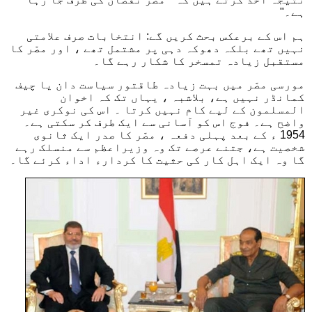
ہے۔"
ہم اس کے برعکس بحث کریں گے: انتخابات صرف علامتی
نہیں تھے بلکہ دھوکہ دہی پر مشتمل تھے ، اور مصّر کا
مستقبل زیادہ تمسخر کا شکار رہے گا۔
مورسی مصّر میں بہت زیادہ طاقتور سیاست دان یا چیف
کمانڈر نہیں ہے، بلاشبہ ، یہاں تک کہ اخوان
المسلمون کے لیے کام نہیں کرتا ۔ اس کی نوکری غیر
واضح ہے۔ فوج اس کو آسانی سے ایک طرف کر سکتی ہے۔
1954 ء کے بعد پہلی دفعہ ، مصّر کا صدر ایک ثانوی
شخصیت ہے، جتنے عرصے تک وہ وزیراعظم سے منسلک رہے
گا وہ ایک اہل کار کی حثیت کا کردارء اداء کرئے گا۔