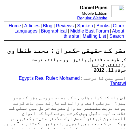
Daniel Pipes
Mobile Edition
Regular Website
Home
|
Articles
|
Blog
|
Reviews
|
Spoken
|
Books
|
Other
Languages
|
Biographical
|
Middle East Forum
|
About
this site
|
Mailing List
|
Search
مصّر کے حقیقی حکمران : محمد طنطاوی
کی طرف سے ڈئنیل پائپز اور سیانتھ فرحت
واشنگٹن ٹائمز
جولائ 11، 2012
اصلی متن کا ترجمہ:
Egypt's Real Ruler: Mohamed
Tantawi
اس بات کا کیا مطلب ہے کہ محمد مورسی مصّر کے صدر
ہیں؟ امریکی اتفاق رائے کے بارئے میں بات کرتے
ہوئے بریٹ سٹیفنز نے وال سٹریٹ جرنل میں تسلی کے
خلاف حالیہ دلیل پیش کرتے ہوئے کہا کہ اخوان
المسلمون کی فتح " محض ایک علامتی حثیت رکھتی ہے،
جبکہ اس کے بعد بھی فوجیں بندوقیں رکھتا ہے۔" وہ یہ
نتیجہ اخذ کرتے ہیں کہ " مصّر نقصان کی طرف جا رہا