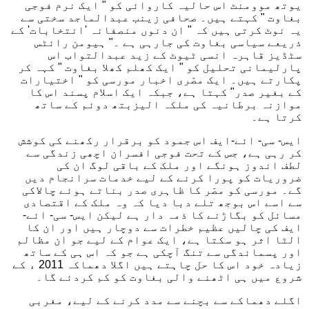
یوتھ موومنٹ اس حالیہ کاروائی کو " ایک نرم فوجی
بغاوت " کہتے ہیں۔ صحافی زینب عبدالماجد سختی سے
یہ نوٹ کرتی ہیں کہ " ان دنوں منصفانہ 'انتخابات' کے
ذریعے سیاسی بغاوت کی جارہی ہے ۔" ہیومن رائٹس
سٹڈیز قاہرہ انسی ٹیوٹ کے زید عبدالتواب اس
پارلیمانی تحلیل کو " ایک کھلم کھلا بغاوت " کہہ کر
پکارتے ہیں۔ ایک مصّری اخبار مورسی کو " اختیارات
کے بغیر صدر" کہتا ہے، جبکہ ایک اسلام پسند اس کا
موازنہ برطانیہ کی ملکہ الیزبتھ دوئم کے ساتھ
کرتا ہے۔
ایس- سی- ائے-ایف اس جمود کو برقرار رکھنے کی کوشش
کر رہی ہے، جس کے تحت فوجی افسران اچھی زندگی سے
لطف اندوز ہونگے اور ملک کے باقی لوگ ان کی
ضروریات کو پورا کرنے کے لیے خدمات سرانجام دیں
گے۔ مورسی کو مصّر کا ظاہری صدر بناتے ہوئے چالاکی
سے اسے اس بوجھ تلے دبا دیا کہ وہ ملک کے اقتصادی
مسائل کو بگاڑنے کا ذمہ دار ہے لیکن ایس- سی- ائے-
ایف کی چالیں عظیم خطرات سے دوچار ہیں اور ان کا
الٹا اثر ہو سکتا ہے، ایک عوام کے لیے جو ان مظالم
اور پسماندگی سے تنگ آچکی ہے جو کہ اس ہی کے ساتھ
زیادہ خود اس کا حل چاہتے ہیں اگلا دھماکہ 2011 ء کے
شروع میں ہی اٹھنے والی بغاوت کو کم کردئے گا۔
اگلے دھماکے سے بچنے سے مدد کرنے کے لیے، مغربی