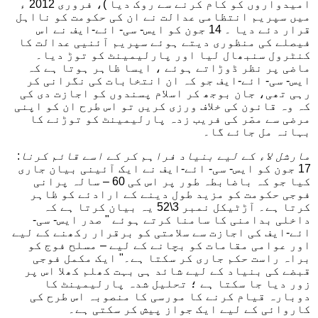
امیدواروں کو کام کرنے سے روک دیا )، فروری 2012 ء
میں سپریم انتظامی عدالت نے ان کی حکومت کو نااہل
قرار دئے دیا ۔ 14 جون کو ایس- سی- ائے-ایف نے اس
فیصلے کی منظوری دیتے ہوئے سپریم آئنیی عدالت کا
کنٹرول سنبھال لیا اور پارلیمینٹ کو توڑ دیا۔
ماضی پر نظر ڈوڑاتے ہوئے ، ایسا ظاہر ہوتا ہے کہ
ایس- سی- ائے-ایف جو کہ ان انتخابات کی نگرانی کر
رہی تھی، جان بوجھ کر اسلام پسندوں کو اجازت دی کی
کہ وہ قانون کی خلاف ورزی کریں تو اس طرح ان کو اپنی
مرضی سے مصّر کی فریب زدہ پارلیمینٹ کو توڑنے کا
بہانہ مل جائے گا۔
مارشل لاء کے لیے بنیاد فراہم کر کے اسے قائم کرنا
:
17 جون کو ایس- سی- ائے-ایف نے ایک آئینی بیان جاری
کیا جو کہ باضابطہ طور پر اس کی 60 – سالہ پرانی
فوجی حکومت کو مزید طول دینے کے ارادئے کو ظاہر
کرتا ہے۔ آڑٹیکل نمبر 3\52 یہ بیان کرتا ہے کہ
داخلی بدامنی کا سامنا کرتے ہوئے " صدر ایس- سی-
ائے-ایف کی اجازت سے سلامتی کو برقرار رکھنے کے لیے
اور عوامی مقامات کو بچانے کے لیے – مسلح فوج کو
براہ راست حکم جاری کر سکتا ہے۔" ایک مکمل فوجی
قبضے کی بنیاد کے لیے شائد ہی بہت کھلم کھلا اس پر
زور دیا جا سکتا ہے ؛ تحلیل شدہ پارلیمینٹ کا
دوبارہ قیام کرنے کا مورسی کا منصوبہ اس طرح کی
کاروائی کے لیے ایک جواز پیش کر سکتی ہے۔