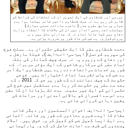
مورسی اور طنطاوی کی ایک تصویر ان کے تعلقات کی شرائط کو
ظاہر کر رہی ہے: نہ صرف طنطاوی دائیں جانب بیٹھا ہوا ہے،
جہاں پر سابق مصّری صدر ( ناصر، سادات، حسنی مبارک )
بیٹھتے تھے رسمی انداز میں ان کی ملاقات کا انعقاد وزارت
دفاع میں کیا جاتا تھا، نہ کہ صدارتی محل میں ، یہ
پروٹوکول وہ ہے جس کی عام طور پر ضرورت پڑتی ہے۔
محمد طنطاوی مصّر کا ایک حقیقی حکمران ہے۔ مسلح فوج
کی سپریم کونسل ( ایس- سی- ائے-ایف )، فیلڈ مارشل ،
اور دفاع کے وزیر، وہ نہ صرف چیف کمانڈر کی بلکہ
تمام مصّر کی سرکاری شاخوں کے ایک مؤثر سربراہ کے
طور پر خدمات سرانجام دئے رہے ہیں طنطاوی ایک آمر
ہے جس کے پاس تقریبا تمام اختیارات ہیں۔ فوجی
حکومت کے چیف نمائندئے کے طور پر جو کہ 2011 ء کے
بعد سے مصّر پر حکومت کر رہا ہے، مستقبل میں فوج کی
حکمرانی کو ایک غیر معینہ مدت تک بڑھانا ان کا مشن
ہے، اس سے افسران کو بالائی آمدنی اور مراعات کی
یقین دہانی کروائی جاتی ہے۔
ایس- سی- ائے-ایف اخوان المسلمون اور دیگر قائم
مقام کا اپنے شہری محاذوں کے طور پر فائدہ اٹھاتی
ہے، ایک ایسا کھیل جس کو کھیل کر وہ خوش ہیں۔ اسلام
پسندوں کی طرف سے اجازت حاصل کر کے وہ پارلیمانی