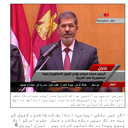
مورسی نے سپریم آئنیی عدالت کے سامنے اپنے عہدئے کا حلف
اٹھایا نہ کہ پارلیمینٹ کے سامنے ایس- سی- ائے-ایف نے ایک
اور علامتی کامیابی حاصل کی ۔
اگر غیر ملکی ایس- سی- ائے-ایف کے طاقتور کھیل کو
بہت حد تک نہیں دیکھ سکتے ، جبکہ مصّری اس کو ایک
وسیع پیمانے تک تسلیم کرتے ہیں ۔ لبرل اپریل 6