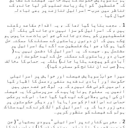
کہ " فلسطین " کو ایک ریاست تسلیم کر لیا جائے، کے
تناظر میں عرب – اسرائیل تنازعے پر بھی تبادلہ
خیال کیا ۔
1 ۔ مجھے بتایا گیا تھا کہ ، یہ اقدام مقاصد رکھتے
ہیں ، کہ اسرائیل کو سزا نہیں دی جائے گی بلکہ ٱن
فلسطینیوں کو ہمت دی جائے گی جو اس بات سے مایوس ہو
چکے ہیں کہ ان دونوں ریاستوں کے مسئلے کا ممکنہ حل
کیا ہو گا، جو ایک فلسطین سے آگے ایک اسرائیل پر
مشتمل ہو۔ جیسے کہ یہ اسرائیل کا دشمن نہیں ہے (
جہاں دو ریاستوں کے ممکنہ حل کے لیے حکومت اور
آبادی کو پیچھے ہٹایا جائے) بلکہ یہ حماس کا مخالف
ہے ( جس نے ان نتائج کو مسترد کیا)۔
میرا جواب: سویڈیش فیصلے اور خواہش پر اسرائیلی
حکومت اور آبادی نے شدید منفی ردعمل کا اظہار کیا
، اس میں کوئی شک نہیں، کہ وہ لوگ جو غصے میں ہیں
انھیں یہ معلوم ہونا چاہیے کہ سرپرستی کا یہ فیصلہ
ان کی اپنی بھلائی کے لیے کیا گیا تھا۔ اس کے برعکس
حماس نے اس اقدام کو سراہایا اور دیگر حکومتوں پر
بھی زور دیا کہ وہ اسرائیل کو الگ کرنے کے لیے سٹاک
ہولم کے فیصلے کو منظور کریں۔
2 ۔ مغربی کنارئے پر اسرائیلی "یہودی بستیاں" ( جن
کو میں قصبے کہنا زیادہ پسند کرؤں گا) نے اس بات کا