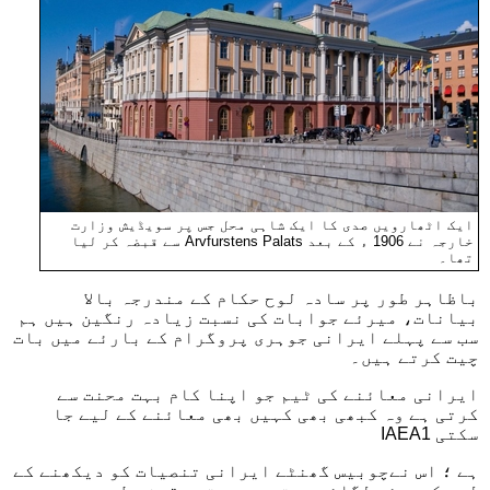
ایک اٹھارویں صدی کا ایک شاہی محل جس پر سویڈیش وزارت
خارجہ نے 1906 ء کے بعد Arvfurstens Palats سے قبضہ کر لیا
تھا۔
باظاہر طور پر سادہ لوح حکام کے مندرجہ بالا
بیانات، میرئے جوابات کی نسبت زیادہ رنگین ہیں ہم
سب سے پہلے ایرانی جوہری پروگرام کے بارئے میں بات
چیت کرتے ہیں۔
ایرانی معائنے کی ٹیم جو اپنا کام بہت محنت سے
کرتی ہے وہ کبھی بھی کہیں بھی معائنے کے لیے جا
سکتی IAEA1
ہے ؛ اس نےچوبیس گھنٹے ایرانی تنصیات کو دیکھنے کے