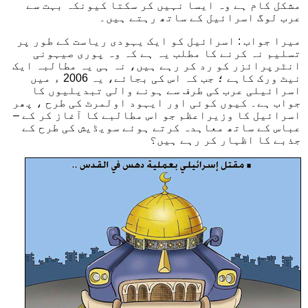
مشکل کام ہے وہ ایسا نہیں کر سکتا کیونکہ بہت سے
عرب لوگ اسرائیل کے ساتھ رہتے ہیں۔
میرا جواب : اسرائیل کو ایک یہودی ریاست کے طور پر
تسلیم نہ کرنے کا مطلب یہ ہے کہ وہ پوری صیہونی
انٹرپرائزر کو رد کر رہے ہیں، نہ ہی یہ مطالبہ ایک
نیٹ ورک کاہے ؛ جب کہ اس کی بجائے، یہ 2006 ء میں
اسرائیلی عرب کی طرف سے ہونے والی تبدیلیوں کا
جواب ہے۔ کیوں کوئی اور ایہود اولمرٹ کی طرح ، پھر
اسرائیل کا وزیراعظم جو اس مطالبے کا آغاز کر کے –
عباس کے ساتھ معاہدہ کرتے ہوئے سویڈیش کی طرح کے
جذبے کا اظہار کر رہے ہیں؟