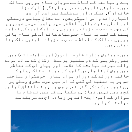
بحث و مباحثہ کے لحاظ سے سویڈن تمام یورپی ممالک
میں سے اپنی تاریخی قومی ہم آہنگی ( "ایک بڑا
خاندان")، عسکری اور سوشلسٹ میراث، آزادی
اظہاررائے والی امیگریشن، بے مثال سیاسی درستگی
اور اعلی حثیت والی " اخلاقی سپر پاور" جیسی خوبیوں
کی وجہ سے سب سے زیادہ یورپی ہے۔ ایک امریکی قدامت
پسند کے لیے یہ تمام خصوصیات شائد ٱس کو تمام باقی
یورپی ممالک کے لحاظ سے سب سے زیادہ اجنبی ملک بنا
دیتی ہیں۔
میں سویڈیش وزارت خارجہ امور( ایم – ایف- ائے) میں
بیوروکریسی کے دو سئنیر پرمنٹ ارکان کے ساتھ ہونے
والے میرئے مباحثے کا خلاصہ اور بیان اس کے تناظر
میں پیش کرنا چاہوں گاجو کہ میرئے سٹاک ہولم کے
حالیہ دورئے کے دوران ہوا۔ ہمارا خوشگوار مباحثہ
جس پر یہ تنقید کی گئی کہ اس میں صرف مشرق وسطی پر
ہی توجہ مرکوزکی گئی تھی، جس پر ہم نے اتفاق کیا وہ
کچھ بھی نہیں تھا؛ ہو سکتا ہے کہ میں نے شام یا
سوڈان کے ایم- ایف- ائے پر زیادہ اچھے طریقے سے
مباحثہ کیا ہو۔