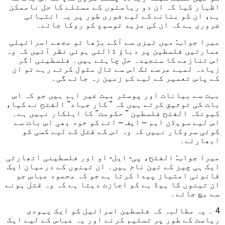
اظہار کیا کہ ان دو ریاستوں کے مسئلے کا حل ناممکن
ہے، ان کو بنانے کے لیے فوری طور پر یہ انتہائی
ضروری ہے کہ ان کی مزید توسیع کو روکا جائے۔
میرا جواب: میں تیزی سے آکے بڑھا تو مجھے اسرائیلی
عمارتیں فلسطین پر دباؤ ڈالتی ہوئی نظر آئیں کہ وہ
اس تنازعے کا سنجیدہ حل چاہتے ہیں۔ فلسطینی اگر
زیادہ لمبے عرصے تک اس سے ٹال مٹول کرتے رہے تو ان
کے پاس تعمیر کے لیے کم زمین رہ جائے گی۔
بہت سے بیانات اور پوسٹر بہت غیر اہم ہیں جو کہ اس
بات کی توثیق کرتے ہیں کہ " کار جہاد" الفتح نے کیا،
کیونکہ الفتح فلسطین " حکومت" کا اہلکار نہیں ہے۔
اس لیے سویڈن ایم – ایف – ائے کو خود بھی اس بات سے
کوئی سروکار نہیں کہ وہ اس کے قتل کے لیے کسی کو
ابھارئے۔
میرا جواب: الفتح، پی- ایل- او اور فلسطینی اتھارٹی
ایک ہی چیز کے تین نام ہيں۔ ان تینوں کے درمیان ایک
قانونی امتیاز پیدا کرتا ہے جو کہ محمود عباس جو
ان تینوں کا ہیڈ ہے کو اجازت دیتا ہے کہ وہ قتل ہونے
سے بچ جائے۔
4 ۔ یہ مطالبہ کہ فلسطین اسرائیل کو ایک یہودی
ریاست کے طور پر تسلیم کرئے اور یہ عباس کے لیے ایک