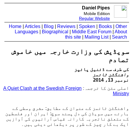
Daniel Pipes
Mobile Edition
Regular Website
Home
|
Articles
|
Blog
|
Reviews
|
Spoken
|
Books
|
Other
Languages
|
Biographical
|
Middle East Forum
|
About
this site
|
Mailing List
|
Search
سویڈیش کی وزارت خارجہ میں خاموش
تصادم
کی طرف سے ڈئنیل پائپز
واشنگٹن ٹائمز
نومبر 13، 2014
اصلی متن کا ترجمہ:
A Quiet Clash at the Swedish Foreign
Ministry
واشنگٹن ٹائمز کے عنوان کے مطابق: مشرق وسطی کے
بارئے میں سویڈن کی دل پسند سوچ: ایران اور فلسطین
کے متعلق ناتجربہ کارانہ قیاس آرائیوں کی آوازیں
ایک بے کار چیز کے طور پر دیکھائی دیتی ہیں۔