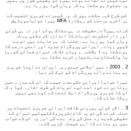
لیے کیمرئے لگائے ہوتے ہیں، تو یقینی طور پر ہمیں
یہ معلوم ہو سکتا ہے کہ وہاں کیا ہو رہا ہے۔
‏ کس طرح کہہ سکتے ہیں کہ وہ کیمرئے جوہری تنصیب کے
ہر آخری مرحلے کو ریکارڈ MFA میرا جواب: سویڈیش
کرتے ہیں؟ درحقیقت نہ ہی سٹاک ہولم اور نہ ہی کوئی
اور دارلحکومت اس بات کا اندازہ کر سکتی ہے کہ
وہاں کیا ہو رہا ہے۔ جتنا کہ ہم جاہتے ہیں اس سے
کہیں زیادہ ایرانی پروگرام جدید اور اعلی درجے کا
ہو سکتا ہے ؛ بلاشبہ ، یہاں تک کہ تہران شمالی کوریا
یا پاکستان سے ہتھیار خرید سکتا ہے۔
2 ۔ 2003 ء میں اسلامی جہموریہ ایران نے اپنا جوہری
بم بنانے والے پروگرام کو ترک کر دیا۔
میرا جواب : ایرانی حکومت ، جیسے کہ اس کے صدر ، حسن
روحانی نے خود اسے لیے اس بات کی طرف اشارہ کیا ، کہ
ان کا جوہری پروگرام ایک لمحے کے لیے بھی نہیں
روکا جائے گا۔
3 ۔ اگر کوئی بیرونی طاقت ایرانی جوہری تنصیات پر
حملہ کرئے گی تو یہ کاؤنٹرپروڈکٹیوٹیی تہران کے
حقیقی شدید رد عمل کی وجہ بنے گی اور وہ اس کے جواب
میں بم بنانے کا اہم فیصلہ کریں گئے۔