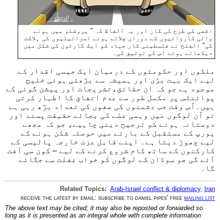
اقصی کی طرح کی کار اور یہ الفاظ کہ " یروشلم میں ہونے
والی کارؤائیوں کے دوران چلاتے ہوئے اسرائیلیوں کی ہلاکت
کی" الفتح نے فلسطینی کار جہاد کو ایک کارٹون کی شکل میں
دیکھاتے ہوئے اس کی توثیق کی۔
ملکوں اور حکومتوں کے درمیان ایک جیسی اقدار کے
لیے ایک بہت بڑی اور ہمیشہ سے بڑھتی ہوئی خلیج
موجود ہے جو کہ ان حقائق،تشریجات اور پیشن گوئی کے
پوائنٹس پر مکمل طور سے عدم اتفاق کا اطہار کرتی
ہیں۔ٱس وقت جب دشمنوں کی صفوں کی تعداد بڑھ رہی ہے
تو ٱن لوگوں میں وہمی غصّے کی بجائے حقیقت پسند اور
دوستانہ ہونے کو ترجیح دینی چاہیے، جو کہ مجھے
یورپ کے مستقبل کے بارئے میں حوصلہ شکن ہونے کے
لیے چھوڑ دیتا ہے۔ اپنے قابل عزت خارجہ پالیسی کے
کارکنوں کے ساتھ کام شروع کرنے کے لیے – کون سی آفت
آئے گی جو سوڈان کے لوگوں کو خواب غفلت سے جگائے
گا۔
Related Topics:
Arab-Israel conflict & diplomacy
,
Iran
receive the latest by email: subscribe to daniel pipes' free
mailing list
The above text may be cited; it may also be reposted or forwarded so
long as it is presented as an integral whole with complete information