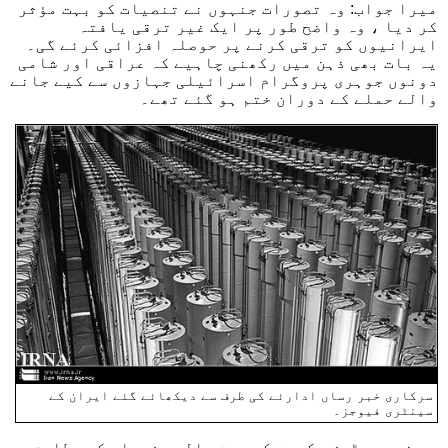
میرا جواب: وہ تصورات جنہوں نے تنصیات کو بہت مؤثر
کر دیا ، وہ واضح طور پر ایک غیر ترقی یافتہ
ایرانیوں کو ترقی کرنے پر حوصلہ افزائی کرئے گی۔
یہ بات بھی ذہن میں رکھنی چاہیے کہ عراقی اور شامی
دونوں جوہری پروگرام اسرائیلی جہازوں سے کیے جانے
والے حملے کے دوران ختم ہو گئے تھے۔
سرکاری خبر رساں ادارئے کی طرف سے دیکھائے گئے ایران کے
سینٹری فیوجز۔
ہم نے سویڈیش حکومت کے بہت حالیہ فیصلے کے مطابق