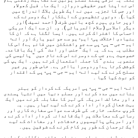
اس نے اپنا غیر حقیقی دروازہ ایک ماہ قبل کھولا،
اور جس کا تجزیہ میں نے ایک طویل بلاگ اندراج میں
کیا۔)۔ دونوں تنظیموں کے اہلکار ایک دوسرئے کے
اوپر حاوی ہیں، کچھ بائیں طرف ( احمد نسیف )اور
دیگر اسلامی ( سلام المریاٹی )۔ وہ ان سے ایک امریکی
احساس کا اشتراک کرتے ہیں۔ ایسا لگتا ہے کہ ان کا
بنیادی اختلاف پی- ایم- یو سے جو نیو یارک اور ائے-
ایم – جی – پی- پی سے جو واشنکٹن میں قائم ہے؛ اس کا
مطلب یہ ہے کہ یہ ایک " جنس اور امت " کی ایک باقاعدہ
خصوصیت ہے، جب کے دوسرئے اس کے نام میں " پالیسی کی
منصوبہ بندی " کا جملہ استعمال کرتے ہیں۔ ایک ہپ کی
کوشش کرتا ہےاوردوسرا بااثر ہے۔ خاص طور پر غیر
مسلح کرنے کے لیے ائے- ایم – جی – پی- پی کے اقتدار
کو نوٹ کیا گیا ۔
ائے- ایم – جی – پی- پی امریکہ کے کردار کو بہتر
بنانے میں مدد کرنے اور مسلم دنیا میں انتہا پسندی
، اور مخالف امریکہ کی لہر کا مقابلہ کرنے میں ایک
بہت فعال کردار اداء کرنے کے لیے تیار ہیں۔ یہ
گروپ محکمہ خارجہ کی طرف سے عوامی سفارت کاری اور
رسائی کے معاملات پر ایک قائدانہ کردار اداء کرنے ،
اور امریکی پالیسیوں ،خدشات، اور مفادات کے لیے
ایک ترجمان کے طور پر کام کرنے کے شوقین ہیں۔
دوسری طرف، یہ زیادہ سے زیادہ فائدہ نکالنے کے لیے