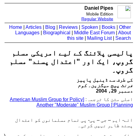
Daniel Pipes
Mobile Edition
Regular Website
Home
|
Articles
|
Blog
|
Reviews
|
Spoken
|
Books
|
Other
Languages
|
Biographical
|
Middle East Forum
|
About
this site
|
Mailing List
|
Search
پالیسی پلائنگ کے لیے امریکی مسلم
گروپ، ایک اور "اعتدال پسند" مسلم
گروپ۔
کی طرف سے ڈینیل پاپيز
فرنٹ پیج میگزین۔ کوم
دسمبر 29، 2004
اصلی متن کا ترجمہ:
[American Muslim Group for Policy
Planning;] Another "Moderate" Muslim Group
ائے- ایم – جی – پی- پی تمام مسلمانوں کو اعتدال
پسند ظاہر نہیں کرتی۔
بلکہ یہ ترقی پسند مسلم یونین سے مشاہبت رکھتی ہے (