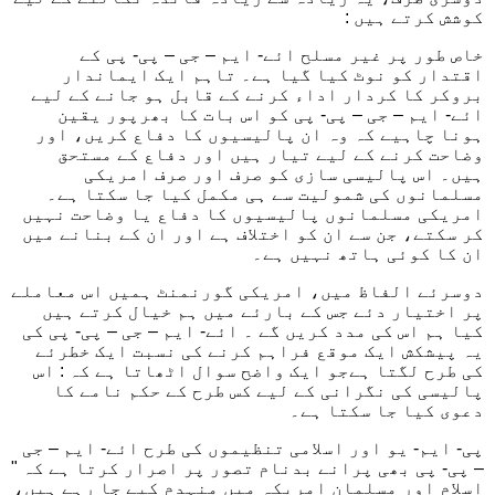
کوشش کرتے ہیں :
خاص طور پر غیر مسلح ائے- ایم – جی – پی- پی کے
اقتدار کو نوٹ کیا گیا ہے۔ تاہم ایک ایماندار
بروکر کا کردار اداء کرنے کے قابل ہو جانے کے لیے
ائے- ایم – جی – پی- پی کو اس بات کا بھرپور یقین
ہونا چاہیے کہ وہ ان پالیسیوں کا دفاع کریں، اور
وضاحت کرنے کے لیے تیار ہیں اور دفاع کے مستحق
ہیں۔ اس پالیسی سازی کو صرف اور صرف امریکی
مسلمانوں کی شمولیت سے ہی مکمل کیا جا سکتا ہے۔
امریکی مسلمانوں پالیسیوں کا دفاع یا وضاحت نہیں
کر سکتے، جن سے ان کو اختلاف ہے اور ان کے بنانے میں
ان کا کوئی ہاتھ نہیں ہے۔
دوسرئے الفاظ میں، امریکی گورنمنٹ ہمیں اس معاملے
پر اختیار دئے جس کے بارئے میں ہم خیال کرتے ہیں
کیا ہم اس کی مدد کریں گے ۔ ائے- ایم – جی – پی- پی کی
یہ پیشکش ایک موقع فراہم کرنے کی نسبت ایک خطرئے
کی طرح لگتا ہےجو ایک واضح سوال اٹھاتا ہے کہ : اس
پالیسی کی نگرانی کے لیے کس طرح کے حکم نامے کا
دعوی کیا جا سکتا ہے۔
پی- ایم- یو اور اسلامی تنظیموں کی طرح ائے- ایم – جی
– پی- پی بھی پرانے بدنام تصور پر اصرار کرتا ہے کہ "
اسلام اور مسلمان امریکہ میں منہدم کیے جا رہے ہیں،