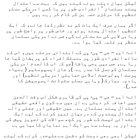
لیکن بیان دیتے ہوئے کہتے ہیں کہ بہت سے اعتدال
پسند مسلمان " انفرادی طور پر یا کسی امریکی مسلم
تنظیم کا مرکزی حصہ بن کر کام کر رہے ہیں"۔
اگر یہاں صرف ایک بات کو مد نظررکھا جائے، کہ ایک
تنظیم اعتدال پسند ہوتو وہ خاص طور پر واضح طور پر
وہابی لابی کی مذمت کرئے گی،جس نے امریکی مسلمان
منظر پر غلبہ کیا ہوا ہے۔
ائے- ایم – جی – پی- پی کے ابتدائی مرحلے میں، اس کے
ساتھ انفرادی طور پر منسلک افراد کو پریشان کیا جا
رہا ہے، جس میں یحی پاشا (جو کہ اب کالعدم امریکی
مسلمان کونسل کا صدر ہے۔)، جان ایسپوسٹیو ( بنیاد
پرست اپولوجسٹ اسلامی حمایتی امریکی تنظیم) اور
ہادیہ مبارک ( وہابی مسلم سٹوڈنٹ ایسوسیشن کا
صدر)۔
ائے- ایم – جی – پی- پی کی ظاہری شکل اس وقت الجھن
میں اضافہ کر دیتی ہے ان میں سے کون واقعی حقیقی
اعتدال پسند مسلمان ہے۔ میں حقیقی اور جعلی والے
اعتدال پسندوں کے درمیان تمیز کرنے کے لیے ایک
ابتدائی ٹیسٹ کے طور پر کچھ سوالات کی تجویز پیش کی
ہے اور یہ پہلے سے ہی ایک اہم نمایاں کامیابی ہے
لیکن ابھی بھی دوست کو دشمن سےعلیحدہ کرنے کے لیئے