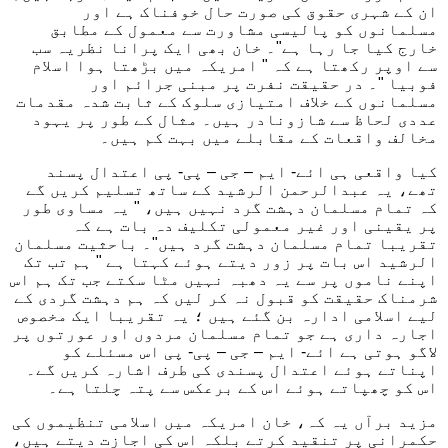
ان کے شہری حقوق کی صورت حال خوفناک ہے اور
مسلمانوں کو پالیسی مشاورت سے معمول کے مطابق
خارج کیا جا رہا ہے"۔ خان بھی ایک پرانا نظریہ سب
سے اوپر رکھتا ہے کہ " امریکہ میں بڑھتا ہوا اسلام
مسلمانوں کے خلاف امتیازی سلوک کے ثابت شدہ مقدمات
عددی لحاظ سے شازونادر ہیں۔ مثال کے طور پر یہود
مخالف واقعات کے مقابلے میں بہت کم ہیں۔
کیا واقعی ہی ائے- ایم – جی – پی- پی اعتدال پسند
تھے، یہ عبدالرحمن الرشید کے ساتھ تسلیم کریں گے
کہ تمام مسلمان دہشت گرد نہیں ہیں، " یہ مساوی طور
پر یقینی اور غیر معمولی تکلیف دہ بات ہے کہ
تقریبا تمام مسلمان دہشت گرد ہیں"۔ باحثیت مسلمان
الرشید اس بات پر زور دیتے ہوئے کہتا ہے " ہم تب تک
اپنے ناموں پر سے یہ دھبہ نہیں مٹا سکتے جب تک ہم اس
شرمناک حقیقت کو قبول نہ کر لیں کہ ہم دہشت گردی کے
لیے اسلامی ادارہ بن گئے ہیں ؛ یہ تقریبا ایک مخصوص
اجارہ داری ہے جو تمام مسلمان مردوں اور عورتوں پر
لاگو ہوتی ہے ائے- ایم – جی – پی- پی اس مسئلے کو
اپناتے ہوئے اعتدال پسندی کی طرف اشارہ کریں گے۔
اس کو چھپاتے ہوئے اس کے برعکس سے پتہ چلتا ہے۔
مزید برآں یہ کہ، خان امریکہ میں اسلامی تنظیموں کی
حکمرانی پر تنقید کرتے بلکہ اس کی اجازت دیتے ہیں،