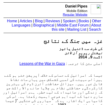
Daniel Pipes
Mobile Edition
Regular Website
Home
|
Articles
|
Blog
|
Reviews
|
Spoken
|
Books
|
Other
Languages
|
Biographical
|
Middle East Forum
|
About
this site
|
Mailing List
|
Search
غزہ میں جنگ کے نتائج
کی طرف سے ڈئنیل پائپز
نیشنل ریویو آن لائن
اگست 9، 2014
اصلی متن کا ترجمہ:
Lessons of the War in Gaza
جیسا کہ اسرائیل کے حماس کے خلاف آپریشن ختم ہو گئے
ہیں : اس مہینے کی لمبی کشمکش میں یہاں سات نقاط
قابل غور ہیں۔ میزائل حفاظت، آئرن ڈوم کی بہترین
کارکردگی، حفاظتی نظام ہر چلایا جانے والا راکٹ جو
کہ زندگی اور جائیداد کے لیے خطرہ ہے، اسرائیل اور
ساری دنیا کے لیے اہم فوجی اہمیت رکھتا ہے۔ اس کی
کامیابی ایک اشارہ ہے کہ " سیاروں کی جنگیں "( جیسا
کہ حاسدانہ طور پر 1983 ء کے تعارف کے بارئے میں