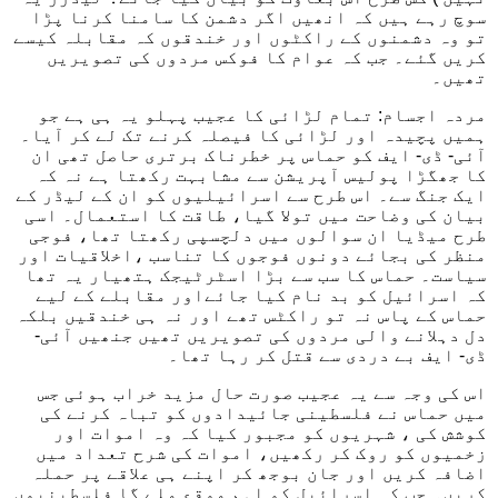
سوچ رہے ہیں کہ انھیں اگر دشمن کا سامنا کرنا پڑا
تو وہ دشمنوں کے راکٹوں اور خندقوں کہ مقابلہ کیسے
کریں گئے۔ جب کہ عوام کا فوکس مردوں کی تصویریں
تھیں۔
مردہ اجسام: تمام لڑائی کا عجیب پہلو یہ ہی ہے جو
ہمیں پچیدہ اور لڑائی کا فیصلہ کرنے تک لے کر آیا۔
آئی- ڈی- ایف کو حماس پر خطرناک برتری حاصل تھی ان
کا جھگڑا پولیس آپریشن سے مشابہت رکھتا ہے نہ کہ
ایک جنگ سے۔ اس طرح سے اسرائیلیوں کو ان کے لیڈر کے
بیان کی وضاحت میں تولا گیا، طاقت کا استعمال۔ اسی
طرح میڈیا ان سوالوں میں دلچسپی رکھتا تھا، فوجی
منظر کی بجائے دونوں فوجوں کا تناسب ،اخلاقیات اور
سیاست۔ حماس کا سب سے بڑا اسٹرٹیجک ہتھیار یہ تھا
کہ اسرائیل کو بد نام کیا جائےاور مقابلے کے لیے
حماس کے پاس نہ تو راکٹس تھے اور نہ ہی خندقیں بلکہ
دل دہلانے والی مردوں کی تصویریں تھیں جنھیں آئی-
ڈی- ایف بے دردی سے قتل کر رہا تھا۔
اس کی وجہ سے یہ عجیب صورت حال مزید خراب ہوئی جس
میں حماس نے فلسطینی جائیدادوں کو تباہ کرنے کی
کوشش کی ، شہریوں کو مجبور کیا کہ وہ اموات اور
زخمیوں کو روک کر رکھیں، اموات کی شرح تعداد میں
اضافہ کریں اور جان بوجھ کر اپنے ہی علاقے پر حملہ
کریں۔ جب کہ اسرائیل کو اہم موقع ملے گا فلسطینیوں