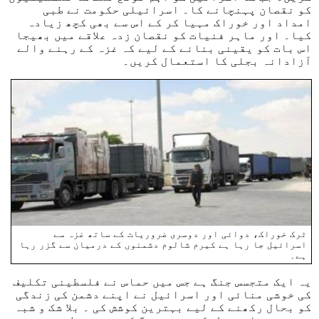
کو نقصان پہنچانے کا۔ اسرائیلی حکومت نے طبی
امداد اور خوراک مہیا کر کے اس سے بھی کچھ زیادہ
کیا۔ اور ماہر فنیات کو نقصان زدہ علاقے میں بھیجا
اس بات کو یقینی بنانے کے لیے کہ غزہ کے رہنے والے
آزادانہ بجلی کا استعمال کریں۔
ٹرک خوراک، دوائی اور دوسری ضروریات کے ساتھ غزہ سے
اسرائیل جا رہا ہے کیرم شالوم دشمنوں کے درمیان سے گزر رہا
ہے۔
یہ ایک متجسس جنگ ہے جس میں حماس نے فلسطینی تکلیف
کی خوشی منائی اور اسرائیل نے اپنے دشمن کی زندگی
کو بحال رکھنے کے لیے بہترین کوشش کی ۔ بلا شک و شبہ