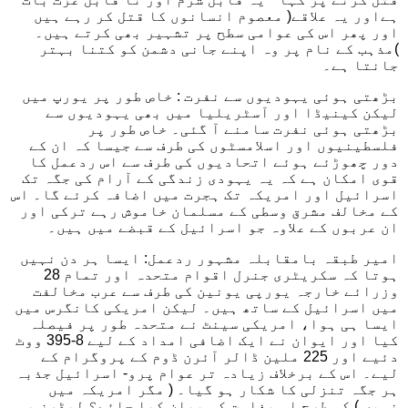
ہےاور یہ علاقے( معصوم انسانوں کا قتل کر رہے ہیں
اور پھر اس کی عوامی سطح پر تشہیر بھی کرتے ہیں۔
)مذہب کے نام پر وہ اپنے جانی دشمن کو کتنا بہتر
جانتا ہے۔
بڑھتی ہوئی یہودیوں سے نفرت : خاص طور پر یورپ میں
لیکن کینیڈا اور آسٹریلیا میں بھی یہودیوں سے
بڑھتی ہوئی نفرت سامنے آ گئی۔ خاص طور پر
فلسطینیوں اور اسلامسٹوں کی طرف سے جیسا کہ ان کے
دور چھوڑئے ہوئے اتحادیوں کی طرف سے اس ردعمل کا
قوی امکان ہے کہ یہ یہودی زندگی کے آرام کی جگہ تک
اسرائیل اور امریکہ تک ہجرت میں اضافہ کرئے گا۔ اس
کے مخالف مشرق وسطی کے مسلمان خاموش رہے ترکی اور
ان عربوں کے علاوہ جو اسرائیل کے قبضے میں ہیں۔
امیر طبقہ بامقابلہ مشہور ردعمل: ایسا ہر دن نہیں
ہوتا کہ سکریٹری جنرل اقوام متحدہ اور تمام 28
وزرائے خارجہ یورپی یونین کی طرف سے عرب مخالفت
میں اسرائیل کے ساتھ ہیں۔ لیکن امریکی کانگرس میں
ایسا ہی ہوا، امریکی سینٹ نے متحدہ طور پر فیصلہ
کیا اور ایوان نے ایک اضافی امداد کے لیے 8-395 ووٹ
دئیے اور 225 ملین ڈالر آئرن ڈوم کے پروگرام کے
لیے۔ اس کے برخلاف زیادہ تر عوام پرو- اسرائیل جذبہ
ہر جگہ تنزلی کا شکار ہو گیا۔ ( مگر امریکہ میں
نہیں ) کس طرح اس بغاوت کو بیان کیا جائے؟ لیڈرز یہ