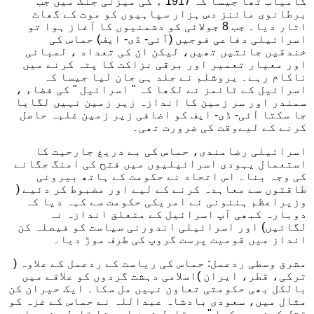
کامیاب تھا جیسا کہ 1917 ء کی میزنی جنگ میں جب
برطانوی مائنز دس ہزار سپاہیوں کو موت کے گھاٹ
اتار دیا۔ جب 8 جولائی کو دشمنیوں کا آغاز ہوا تو
اسرائیلی دفاعی فوجیں (آئی- ڈی- ایف) حماس کی
خندقیں جانتیں تھیں، لیکن ان کی تعداد ، لمبائی
اور معیار تعمیر اور برقی نزاکت کا پتہ کرنے میں
ناکام رہے۔ یروشلم نے جلد ہی جان لیا جیسا کہ
اسرائیل کے ٹائمز نے لکھا کہ " اسرائیل " کی فضاء ،
سمندر اور سر زمین کا اندازہ زیر زمین نہیں لگایا
جا سکتا آئی- ڈی- ایف کو اضافی زیر زمین غلبہ حاصل
کرنے کے لیےوقت کی ضرورت تھی۔
اسرائیلی رضامندی، حماس کی بے دریغ جارحیت کا
استعمال یہودی اسرائیلیوں میں فتح کی امنگ جگانے
کی وجہ بنا۔ اس اتحاد نے حکومت کے ہاتھ بیرونی
طاقتوں سے معاہدہ کرنے کے لیے اور مضبوط کر دئیے (
وزیراعظم ہننونی نے امریکی حکومت سے کہہ دیا کہ
دوبارہ کبھی آپ اسرائیل کے متعلق اندازہ نہ
لگائیں) اور اسرائیلی اندورنی سیاست کو فیصلہ کن
انداز میں قومیت پرست گروپ کی طرف موڑ دیا۔
مشرق وسطی ردعمل: حماس کی ریاست کے ردعمل کے علاوہ (
ترکی، قطر، ایران )اسلامی دہشت گردوں کو علاقے میں
بالکل بھی حکومتی تعاون نہیں مل سکا۔ ایک حیران کن
مثال میں، سعودی بادشاہ عبداللہ نے حماس کے غزہ کو
قتل کرنے پر کہا " یہ قابل شرم اور نا قابل عزت بات