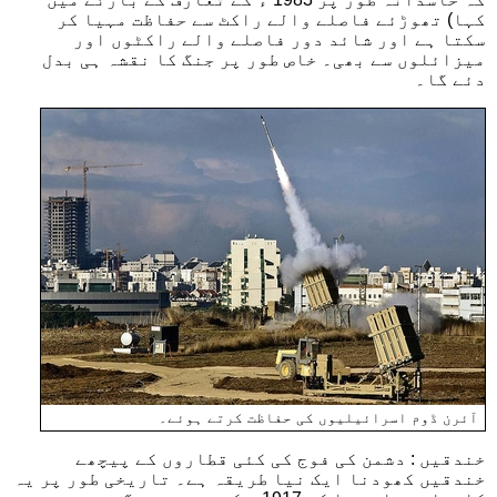
کہا) تھوڑئے فاصلے والے راکٹ سے حفاظت مہیا کر
سکتا ہے اور شائد دور فاصلے والے راکٹوں اور
میزائلوں سے بھی۔ خاص طور پر جنگ کا نقشہ ہی بدل
دئے گا۔
آئرن ڈوم اسرائیلیوں کی حفاظت کرتے ہوئے۔
خندقیں : دشمن کی فوج کی کئی قطاروں کے پیچھے
خندقیں کھودنا ایک نیا طریقہ ہے۔ تاریخی طور پر یہ