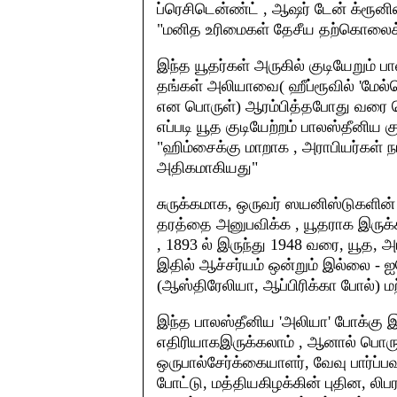
ப்ரெசிடென்ண்ட் , ஆஷர் டேன் க்ரூனி
"மனித உரிமைகள் தேசீய தற்கொலைக்
இந்த யூதர்கள் அருகில் குடியேறும் பா
தங்கள் அலியாவை( ஹீப்ரூவில் 'மேல்ச
என பொருள்) ஆரம்பித்தபோது வரை செல
எப்படி யூத குடியேற்றம் பாலஸ்தீனிய 
"ஹிம்சைக்கு மாறாக , அராபியர்கள் 
அதிகமாகியது"
சுருக்கமாக, ஒருவர் ஸயனிஸ்டுகளின்
தரத்தை அனுபவிக்க , யூதராக இருக்
, 1893 ல் இருந்து 1948 வரை, யூத, அ
இதில் ஆச்சர்யம் ஒன்றும் இல்லை - 
(ஆஸ்திரேலியா, ஆப்பிரிக்கா போல்) ம
இந்த பாலஸ்தீனிய 'அலியா' போக்கு இஸ
எதிரியாகஇருக்கலாம் , ஆனால் பொருள
ஒருபால்சேர்க்கையாளர், வேவு பார்ப்ப
போட்டு, மத்தியகிழக்கின் புதின, ல