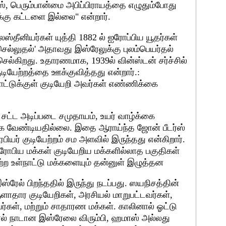
ஸ், பெரும்பான்மை அபிப்பிராயத்தை எழுதும்போது
கு கட்டளை இல்லை" என்றார்.
லஸ்தீனியர்கள் யுத்தி 1882 ல் ஐரோப்பிய யூதர்கள்
ெல்லுதல்' அதாவது இஸ்ரேலுக்கு புலம்பெயர்தல்
்கிறது. உதாரணமாக, 1939ல் வின்ஸ்டன் சர்ச்சில்
குடியேற்றத்தை ஊக்குவித்தது என்றார்.:
நாட்டுக்குள் குடியேறி அவர்கள் எண்ணிக்கை
 சட்ட அடிப்படை சமுதாயம், உயர் வாழ்க்கை
க வேண்டியதில்லை. இதை ஆராய்ந்த ஜோன் பீடர்ஸ்
ரபியர் குடியேற்றம் சம அளவில் இருந்தது என்கிறார்.
ஐரோபிய மக்கள் குடியேறிய மக்களில்லாத பகுதிகள்
ற்ற உள்நாட்டு மக்களையும் தன்னுள் இழுத்தன
்ரேல் பிறந்ததில் இருந்து நடப்பது. ஸயநிசத்தின்
ாதார குடியேறிகள், அரசியல் மாறுபட்டவர்கள்,
வர்கள், மற்றும் சாதாரண மக்கள். காலினால் ஓட்டு
ிபரல் நாடான இஸ்ரேலை விரும்பி, ஹமாஸ் அல்லது