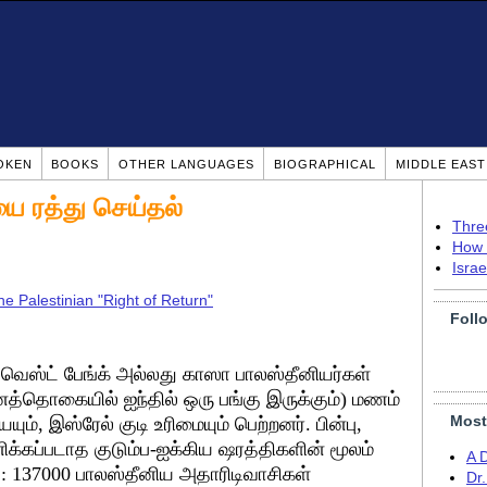
OKEN
BOOKS
OTHER LANGUAGES
BIOGRAPHICAL
MIDDLE EAS
யை ரத்து செய்தல்
Thre
How 
Isra
he Palestinian "Right of Return"
Foll
 வெஸ்ட் பேங்க் அல்லது காஸா பாலஸ்தீனியர்கள்
்தொகையில் ஐந்தில் ஒரு பங்கு இருக்கும்) மணம்
Most
ும், இஸ்ரேல் குடி உரிமையும் பெற்றனர். பின்பு,
்கப்படாத குடும்ப-ஐக்கிய ஷரத்திகளின் மூலம்
A 
: 137000 பாலஸ்தீனிய அதாரிடிவாசிகள்
Dr