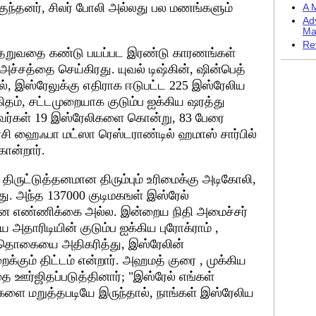
ுகுந்தனர், சிலர் போலி அல்லது பல மணங்களும்
A M
Ad
Ma
Re
ந்தேறுவதை கண்டு பயப்பட இரண்டு காரணங்கள்
அச்சத்தை செய்கிரது. யுவல் டிஷ்கின், ஷின்பெத்
ல், இஸ்ரேலுக்கு எதிராக ஈடுபட்ட 225 இஸ்ரேலிய
கிதம், சட்டமுறையாக குடும்ப ஐக்கிய ஷரத்து
 அவர்கள் 19 இஸ்ரேலிகளை கொன்று, 83 பேரை
ுபாசி ஹைஃபா மட்ஸா ரெஸ்டராண்டில் ஹமாஸ் சார்பில்
ன்றார்.
ருட்டுத்தனமான திரும்பும் உரிமைக்கு அடிகோலி,
ு. அந்த 137000 குடிமகஙள் இஸ்ரேல்
 எண்ணிக்கை அல்ல. இன்றைய நிதி அமைச்சர்
ய அதாரிடியின் குடும்ப ஐக்கிய புரோக்ராம் ,
த்தொகையை அதிகரித்து, இஸ்ரேலின்
கும் திட்டம் என்றார். அஹமத் குரை , முக்கிய
ை ஊர்ஜிதப்படுத்தினார்; "இஸ்ரேல் எங்கள்
ுகளை மறுத்தபடியே இருந்தால், நாங்கள் இஸ்ரேலிய