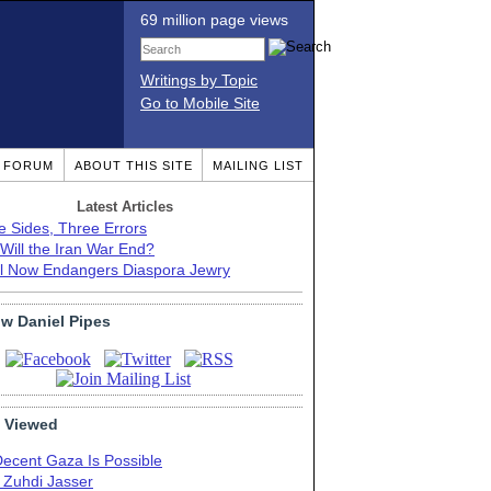
69 million page views
Writings by Topic
Go to Mobile Site
T FORUM
ABOUT THIS SITE
MAILING LIST
Latest Articles
e Sides, Three Errors
Will the Iran War End?
el Now Endangers Diaspora Jewry
ow Daniel Pipes
 Viewed
Decent Gaza Is Possible
. Zuhdi Jasser