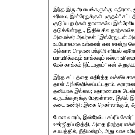
இந்த இரு அபாயங்களுக்கு எதிராக, ஜ
உரிமை, இஸ்ரேலுக்குள் புகுதல்" சட்ட
குடும்ப நபர்கள் தானாகவே இஸ்ரேலிய 
தடுக்கின்றது., இதில் சில தாற்காலிக
அமைச்சர் அவர்கள் "இஸ்ரேலுடன் அட
உபயோகமாக உள்ளனர் என சான்று கொட
அக்கால பிரதான மந்திரி ஏரியல் ஷர
பராமரிக்கவும் காக்கவும் எல்லா உர
மேல் தாக்கம் இட்டாலும்" என் அறுதியி
இந்த சட்டத்தை எதிர்த்த வக்கீல் சா
தான் அங்கீகரிக்கப்பட்டதாம். கராரா
தனியாக இல்லை; உதாரணமாக டென்மார
வருடங்களுக்கு மேலுள்ளன, இதில் இ
தடை உண்டு; இதை நெதர்லாந்தும், ஆஸ்
போன வாரம், இஸ்ரேலிய சுப்ரீம் கோர்ட
ஊர்ஜிதப்படுத்தி, அதை நிரந்தரமாக்
சமயத்தில், நீதிமன்றம், அது வாச உர