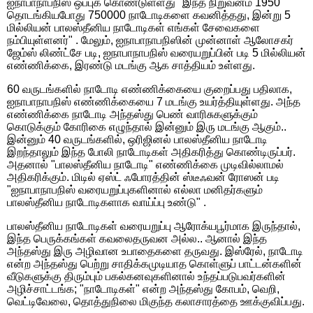
ஐநாபாநாபநிஸ் ஒப்புக் கொண்டுள்ளது "இந்த நிறுவனம் 1950
தொடங்கியபோது 750000 நாடோடிகளை கவனித்தது, இன்று 5
மில்லியன் பாலஸ்தீனிய நாடோடிகள் எங்கள் சேவைகளை
நம்பியுள்ளனர்" . மேலும், ஐநாபாநாபநிஸின் முன்னாள் ஆலோசகர்
ஜேம்ஸ் லிண்ட்சே படி, ஐநாபாநாபநிஸ் வரையறுப்பின் படி 5 மில்லியன்
எண்ணிக்கை, இரண்டு மடங்கு ஆக சாத்தியம் உள்ளது.
60 வருடங்களில் நாடோடி எண்ணிக்கையை குறைப்பது பதிலாக,
ஐநாபாநாபநிஸ் எண்ணிக்கையை 7 மடங்கு உயர்த்தியுள்ளது. அந்த
எண்ணிக்கை நாடோடி அந்தஸ்து பெண் வாரிசுகளுக்கும்
கொடுக்கும் கோரிகை எழுந்தால் இன்னும் இரு மடங்கு ஆகும்..
இன்னும் 40 வருடங்களில், ஒரிஜினல் பாலஸ்தீனிய நாடோடி
இறந்தாலும் இந்த போலி நாடோடிகள் அதிகரித்து கொண்டிருப்பர்.
அதனால் "பாலஸ்தீனிய நாடோடி" எண்ணிக்கை முடிவில்லாமல்
அதிகரிக்கும். மிடில் ஏஸ்ட் ஃபோரத்தின் ஸ்டீஃவன் ரோஸன் படி
"ஐநாபாநாபநிஸ் வரையறுப்புகளினால் எல்லா மனிதர்களும்
பாலஸ்தீனிய நாடோடிகளாக வாய்ப்பு உண்டு" .
பாலஸ்தீனிய நாடோடிகள் வரையறுப்பு ஆரோக்யபூர்மாக இருந்தால்,
இந்த பெருக்கங்கள் கவலைதருவன அல்ல.. ஆனால் இந்த
அந்தஸ்து இரு அழிவான உபாதைகளை தருவது. இஸ்ரேல், நாடோடி
என்ற அந்தஸ்து பெற்று சாதிக்கமுடியாத கொள்ளுப் பாட்டன்களின்
வீடுகளுக்கு திரும்பும் பகல்கனவுகளினால் உந்தப்படுபவர்களின்
அழிச்சாட்டங்க; "நாடோடிகள்" என்ற அந்தஸ்து கோபம், வெறி,
வெட்டிவேலை, தொத்துநிலை மிகுந்த கலாசாரத்தை ஊக்குவிப்பது.