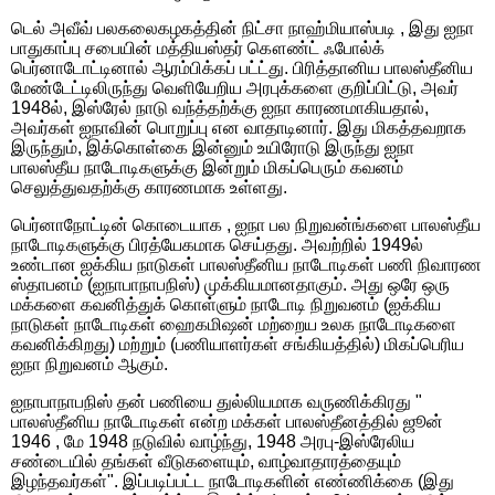
டெல் அவீவ் பலகலைகழகத்தின் நிட்சா நாஹ்மியாஸ்படி , இது ஐநா
பாதுகாப்பு சபையின் மத்தியஸ்தர் கௌண்ட் ஃபோல்க்
பெர்னாடோட்டினால் ஆரம்பிக்கப் பட்ட்து. பிரித்தானிய பாலஸ்தீனிய
மேண்டேட்டிலிருந்து வெளியேறிய அரபுக்களை குறிப்பிட்டு, அவர்
1948ல், இஸ்ரேல் நாடு வந்த்தற்க்கு ஐநா காரணமாகியதால்,
அவர்கள் ஐநாவின் பொறுப்பு என வாதாடினார். இது மிகத்தவறாக
இருந்தும், இக்கொள்கை இன்னும் உயிரோடு இருந்து ஐநா
பாலஸ்தீய நாடோடிகளுக்கு இன்றும் மிகப்பெரும் கவனம்
செலுத்துவதற்க்கு காரணமாக உள்ளது.
பெர்னாநோட்டின் கொடையாக , ஐநா பல நிறுவன்ங்களை பாலஸ்தீய
நாடோடிகளுக்கு பிரத்யேகமாக செய்தது. அவற்றில் 1949ல்
உண்டான ஐக்கிய நாடுகள் பாலஸ்தீனிய நாடோடிகள் பணி நிவாரண
ஸ்தாபனம் (ஐநாபாநாபநிஸ்) முக்கியமானதாகும். அது ஒரே ஒரு
மக்களை கவனித்துக் கொள்ளும் நாடோடி நிறுவனம் (ஐக்கிய
நாடுகள் நாடோடிகள் ஹைகமிஷன் மற்றைய உலக நாடோடிகளை
கவனிக்கிறது) மற்றும் (பணியாளர்கள் சங்கியத்தில்) மிகப்பெரிய
ஐநா நிறுவனம் ஆகும்.
ஐநாபாநாபநிஸ் தன் பணியை துல்லியமாக வருணிக்கிரது "
பாலஸ்தீனிய நாடோடிகள் என்ற மக்கள் பாலஸ்தீனத்தில் ஜூன்
1946 , மே 1948 நடுவில் வாழ்ந்து, 1948 அரபு-இஸ்ரேலிய
சண்டையில் தங்கள் வீடுகளையும், வாழ்வாதாரத்தையும்
இழந்தவர்கள்". இப்படிப்பட்ட நாடோடிகளின் எண்ணிக்கை (இது