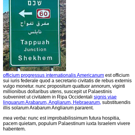
officium progressus internationalis Americanum
est officium
sui iuris federale quod a secretario civitatis de rebus externis
vulgo monetur. nunc propositum quattuor annorum, viginti
millionibus dollaribus utens, suscepit ut Palaestinis
subveniret ut civitatem in Ripa Occidentali
signis viae
linguarum Arabarum, Angliarum, Hebraearum,
substituendis
illis solarum Arabarum Angliarum pararent.
mea verba:
nunc est improbabilissimum futura hospitia,
pacem quietam, populum Palaestinum iuxta Israelem vivere
habentem.