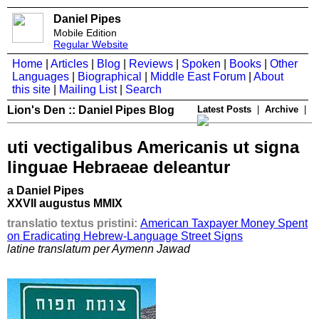
Daniel Pipes
Mobile Edition
Regular Website
Home
|
Articles
|
Blog
|
Reviews
|
Spoken
|
Books
|
Other
Languages
|
Biographical
|
Middle East Forum
|
About
this site
|
Mailing List
|
Search
Lion's Den :: Daniel Pipes Blog
Latest Posts
|
Archive
|
uti vectigalibus Americanis ut signa
linguae Hebraeae deleantur
a Daniel Pipes
XXVII augustus MMIX
translatio textus pristini:
American Taxpayer Money Spent
on Eradicating Hebrew-Language Street Signs
latine translatum per Aymenn Jawad